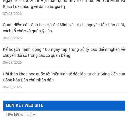
Ngày 10-11/8/2026 Hội thảo quốc tế với chủ đề: "Hồ Chí Minh và
Rosa Luxemburg về dân chủ: giá trị
07/08/2026
Quan điểm của Chủ tịch Hồ Chí Minh về lợi ích, nguyên tắc, bản chất,
cách tổ chức và quản lý của
06/08/2026
Kế hoạch hành động 100 ngày tập trung xử lý các điểm nghẽn về
chuyển đổi số trong các cơ quan Đảng
06/08/2026
Hội thảo khoa học quốc tế: “Nền kinh tế độc lập, tự chủ: Sáng kiến của
Cộng hòa Dân chủ Nhân dân
05/08/2026
Chủ tịch Viện Hàn lâm Khoa học xã hội Việt Nam thăm và làm việc tại
Viện Khoa học Kinh tế và Xã hội
LIÊN KẾT WEB SITE
04/08/2026
Bản tin Đài Truyền hình Hà Nội: Lễ Khai mạc trưng bày "Kết nối truyền