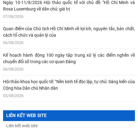
Ngày 10-11/8/2026 Hội thảo quốc tế với chủ đề: "Hồ Chí Minh và
Rosa Luxemburg về dân chủ: giá trị
07/08/2026
Quan điểm của Chủ tịch Hồ Chí Minh về lợi ích, nguyên tắc, bản chất,
cách tổ chức và quản lý của
06/08/2026
Kế hoạch hành động 100 ngày tập trung xử lý các điểm nghẽn về
chuyển đổi số trong các cơ quan Đảng
06/08/2026
Hội thảo khoa học quốc tế: “Nền kinh tế độc lập, tự chủ: Sáng kiến của
Cộng hòa Dân chủ Nhân dân
05/08/2026
Chủ tịch Viện Hàn lâm Khoa học xã hội Việt Nam thăm và làm việc tại
Viện Khoa học Kinh tế và Xã hội
LIÊN KẾT WEB SITE
04/08/2026
Bản tin Đài Truyền hình Hà Nội: Lễ Khai mạc trưng bày "Kết nối truyền