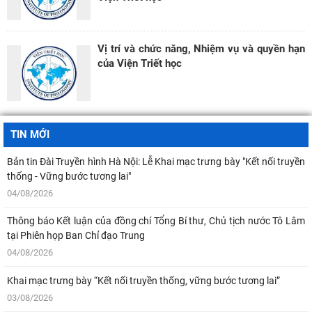
06/08/2026
Hội thảo khoa học quốc tế: “Nền kinh tế độc lập, tự chủ: Sáng kiến của
Vị trí và chức năng, Nhiệm vụ và quyền hạn
Cộng hòa Dân chủ Nhân dân
của Viện Triết học
05/08/2026
Chủ tịch Viện Hàn lâm Khoa học xã hội Việt Nam thăm và làm việc tại
Viện Khoa học Kinh tế và Xã hội
TIN MỚI
04/08/2026
Bản tin Đài Truyền hình Hà Nội: Lễ Khai mạc trưng bày "Kết nối truyền
thống - Vững bước tương lai"
04/08/2026
Thông báo Kết luận của đồng chí Tổng Bí thư, Chủ tịch nước Tô Lâm
tại Phiên họp Ban Chỉ đạo Trung
04/08/2026
Khai mạc trưng bày “Kết nối truyền thống, vững bước tương lai”
03/08/2026