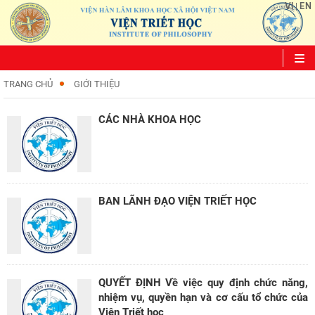
VI
EN
|
TRANG CHỦ
GIỚI THIỆU
CÁC NHÀ KHOA HỌC
Ngày 10-11/8/2026 Hội thảo quốc tế với chủ đề: "Hồ Chí Minh và
Rosa Luxemburg về dân chủ: giá trị
BAN LÃNH ĐẠO VIỆN TRIẾT HỌC
07/08/2026
Quan điểm của Chủ tịch Hồ Chí Minh về lợi ích, nguyên tắc, bản chất,
cách tổ chức và quản lý của
06/08/2026
QUYẾT ĐỊNH Về việc quy định chức năng,
nhiệm vụ, quyền hạn và cơ cấu tổ chức của
Kế hoạch hành động 100 ngày tập trung xử lý các điểm nghẽn về
Viện Triết học
chuyển đổi số trong các cơ quan Đảng