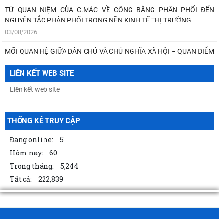
TỪ QUAN NIỆM CỦA C.MÁC VỀ CÔNG BẰNG PHÂN PHỐI ĐẾN
NGUYÊN TẮC PHÂN PHỐI TRONG NỀN KINH TẾ THỊ TRƯỜNG
03/08/2026
MỐI QUAN HỆ GIỮA DÂN CHỦ VÀ CHỦ NGHĨA XÃ HỘI – QUAN ĐIỂM
CỦA C.MÁC VÀ SỰ VẬN DỤNG Ở VIỆT NAM THỜI
LIÊN KẾT WEB SITE
03/08/2026
THỐNG KÊ TRUY CẬP
Đang online:
5
Hôm nay:
60
Trong tháng:
5,244
Tất cả:
222,839