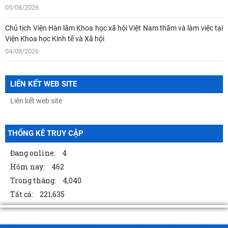
05/08/2026
Chủ tịch Viện Hàn lâm Khoa học xã hội Việt Nam thăm và làm việc tại
Viện Khoa học Kinh tế và Xã hội
04/08/2026
Bản tin Đài Truyền hình Hà Nội: Lễ Khai mạc trưng bày "Kết nối truyền
thống - Vững bước tương lai"
LIÊN KẾT WEB SITE
04/08/2026
Thông báo Kết luận của đồng chí Tổng Bí thư, Chủ tịch nước Tô Lâm
tại Phiên họp Ban Chỉ đạo Trung
THỐNG KÊ TRUY CẬP
04/08/2026
Đang online:
4
Khai mạc trưng bày “Kết nối truyền thống, vững bước tương lai”
Hôm nay:
462
03/08/2026
Trong tháng:
4,040
TỪ QUAN NIỆM CỦA C.MÁC VỀ CÔNG BẰNG PHÂN PHỐI ĐẾN
Tất cả:
221,635
NGUYÊN TẮC PHÂN PHỐI TRONG NỀN KINH TẾ THỊ TRƯỜNG
03/08/2026