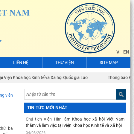
VI
EN
|
LIÊN HỆ
THƯ VIỆN
SITE MAP
iện Khoa học Kinh tế và Xã hội Quốc gia Lào
Thông báo Kết luậ
ng viên
TIN TỨC MỚI NHẤT
Chủ tịch Viện Hàn lâm Khoa học xã hội Việt Nam
Thực hiện Nghị quyết 57: Chuyển mạnh sang tổ chức
thăm và làm việc tại Viện Khoa học Kinh tế và Xã hội
thực hiện, kiến tạo kết quả
 thứ ba
04/08/2026
30/07/2026