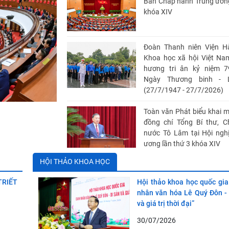
Ban Chấp hành Trung ươn
khóa XIV
Đoàn Thanh niên Viện H
Khoa học xã hội Việt Na
hương tri ân kỷ niệm 
Ngày Thương binh - L
(27/7/1947 - 27/7/2026)
Toàn văn Phát biểu khai 
đồng chí Tổng Bí thư, C
nước Tô Lâm tại Hội ngh
ương lần thứ 3 khóa XIV
HỘI THẢO KHOA HỌC
HỘI THẢO KHOA HỌC: “Đ
AI VÀ CÁC CÁCH TIẾP CẬ
TRIẾT
Hội thảo khoa học quốc gia
NGÀNH: NHẬN THỨC VỀ 
nhân văn hóa Lê Quý Đôn - 
ĐẠO ĐỨC CỦA ỨNG DỤ
và giá trị thời đại”
TRONG MÔI TRƯỜNG GI
30/07/2026
VÀ CÔNG SỞ TẠI VIỆT NAM”