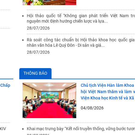
Khai mạc trưng bày chuyên
thứ VI “Dòng chảy tri thức
Hội thảo quốc tế "Không gian phát triển Việt Nam tr
nguyên mới: Định hướng chiến lược và lựa...
tạo tương lai”
28/07/2026
Rà soát công tác chuẩn bị Hội thảo khoa học quốc gia
nhân văn hóa Lê Quý Đôn - Di sản và giá...
28/07/2026
THÔNG BÁO
n Chấp
Chủ tịch Viện Hàn lâm Khoa
hội Việt Nam thăm và làm v
Viện Khoa học Kinh tế và Xã 
04/08/2026
XIV
Khai mạc trưng bày “Kết nối truyền thống, vững bước tươn