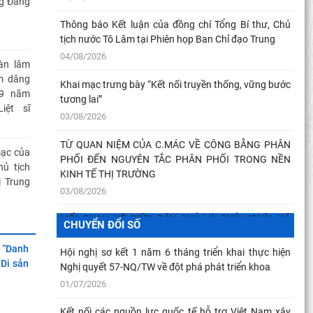
g Đảng
Thông báo Kết luận của đồng chí Tổng Bí thư, Chủ
Không gian phát triển Việt Nam trong kỷ nguyên mới
tịch nước Tô Lâm tại Phiên họp Ban Chỉ đạo Trung
26/07/2026
04/08/2026
àn lâm
Thông báo kết luận của Ban Chỉ đạo Chuyển đổi số
m dâng
Khai mạc trưng bày “Kết nối truyền thống, vững bước
trong các cơ quan đảng tại Hội nghị sơ kết 6 tháng
79 năm
tương lai”
22/07/2026
iệt sĩ
03/08/2026
Kết luận của đồng chí Tổng Bí thư, Chủ tịch nước Tô
TỪ QUAN NIỆM CỦA C.MÁC VỀ CÔNG BẰNG PHÂN
Lâm tại Hội nghị toàn quốc sơ kết 1 năm 6 tháng
mạc của
PHỐI ĐẾN NGUYÊN TẮC PHÂN PHỐI TRONG NỀN
09/07/2026
hủ tịch
KINH TẾ THỊ TRƯỜNG
ị Trung
03/08/2026
Tăng cường kỷ luật thực thi, thúc đẩy chuyển đổi số
thực chất trong các cơ quan Đảng
MỐI QUAN HỆ GIỮA DÂN CHỦ VÀ CHỦ NGHĨA XÃ
CHUYỂN ĐỔI SỐ
09/07/2026
ẠO ĐỨC
HỘI – QUAN ĐIỂM CỦA C.MÁC VÀ SỰ VẬN DỤNG Ở
N LIÊN
VIỆT NAM THỜI
 “Danh
Hội nghị sơ kết 1 năm 6 tháng triển khai thực hiện
RỦI RO
Di sản
03/08/2026
Nghị quyết 57-NQ/TW về đột phá phát triển khoa
NG AI
01/07/2026
ÁO DỤC
Thường trực Hội đồng Lý luận Trung ương làm việc
với Tiểu ban Văn hóa - Xã hội - Văn học, nghệ
Kết nối các nguồn lực quốc tế hỗ trợ Việt Nam xây