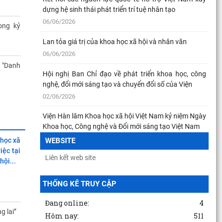
01/08/2026
dựng hệ sinh thái phát triển trí tuệ nhân tạo
 đề lần
06/06/2026
 – Kiến
ong kỷ
Đảng ủy Viện Hàn lâm Khoa học xã hội Việt Nam tổ
chức Hội nghị Tập huấn nghiệp vụ công tác kiểm
Lan tỏa giá trị của khoa học xã hội và nhân văn
31/07/2026
06/06/2026
 "Danh
Hội thảo khoa học quốc gia “Danh nhân văn hóa Lê
Hội nghị Ban Chỉ đạo về phát triển khoa học, công
Quý Đôn - Di sản và giá trị thời đại”
nghệ, đổi mới sáng tạo và chuyển đổi số của Viện
30/07/2026
02/06/2026
Tăng cường sự lãnh đạo của Đảng trong phòng,
Viện Hàn lâm Khoa học xã hội Việt Nam kỷ niệm Ngày
chống tham nhũng, lãng phí, tiêu cực theo tinh thần
Khoa học, Công nghệ và Đổi mới sáng tạo Việt Nam
30/07/2026
18/05/2026
 học xã
WEBSITE
iệc tại
Thực hiện Nghị quyết 57: Chuyển mạnh sang tổ chức
hội...
thực hiện, kiến tạo kết quả
30/07/2026
THỐNG KÊ TRUY CẬP
Đang online:
4
g lai”
Hôm nay:
511