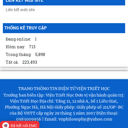
LIÊN KẾT WEB SITE
04/08/2026
Bản tin Đài Truyền hình Hà Nội: Lễ Khai mạc trưng bày "Kết nối truyền
thống - Vững bước tương lai"
THỐNG KÊ TRUY CẬP
04/08/2026
Đang online:
1
Thông báo Kết luận của đồng chí Tổng Bí thư, Chủ tịch nước Tô Lâm
Hôm nay:
713
tại Phiên họp Ban Chỉ đạo Trung
Trong tháng:
5,898
04/08/2026
Tất cả:
223,493
Khai mạc trưng bày “Kết nối truyền thống, vững bước tương lai”
03/08/2026
TỪ QUAN NIỆM CỦA C.MÁC VỀ CÔNG BẰNG PHÂN PHỐI ĐẾN
TRANG THÔNG TIN ĐIỆN TỬ VIỆN TRIẾT HỌC
NGUYÊN TẮC PHÂN PHỐI TRONG NỀN KINH TẾ THỊ TRƯỜNG
Trưởng ban biên tập: Viện Triết Học
Đơn vị vận hành quản trị:
03/08/2026
Viện Triết Học
Địa chỉ: Tầng 11, 12 nhà A, Số 1 Liễu Giai,
Phường Ngọc Hà, Hà Nội
Giấy phép: Giấy phép số 211/GP-BC
MỐI QUAN HỆ GIỮA DÂN CHỦ VÀ CHỦ NGHĨA XÃ HỘI – QUAN ĐIỂM
của Bộ VHTT cấp ngày 29 tháng 5 năm 2007
Điện thoại:
CỦA C.MÁC VÀ SỰ VẬN DỤNG Ở VIỆT NAM THỜI
0983009956 | Email: vnphilosophy@yahoo.com
03/08/2026
Đã kết nối EMC