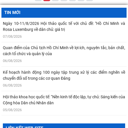
TIN MỚI
Ngày 10-11/8/2026 Hội thảo quốc tế với chủ đề: "Hồ Chí Minh và
Rosa Luxemburg về dân chủ: giá trị
07/08/2026
Quan điểm của Chủ tịch Hồ Chí Minh về lợi ích, nguyên tắc, bản chất,
cách tổ chức và quản lý của
06/08/2026
Kế hoạch hành động 100 ngày tập trung xử lý các điểm nghẽn về
chuyển đổi số trong các cơ quan Đảng
06/08/2026
Hội thảo khoa học quốc tế: “Nền kinh tế độc lập, tự chủ: Sáng kiến của
Cộng hòa Dân chủ Nhân dân
05/08/2026
Chủ tịch Viện Hàn lâm Khoa học xã hội Việt Nam thăm và làm việc tại
Viện Khoa học Kinh tế và Xã hội