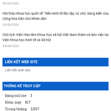
06/08/2026
Hội thảo khoa học quốc tế: “Nền kinh tế độc lập, tự chủ: Sáng kiến của
Cộng hòa Dân chủ Nhân dân
05/08/2026
Chủ tịch Viện Hàn lâm Khoa học xã hội Việt Nam thăm và làm việc tại
Viện Khoa học Kinh tế và Xã hội
04/08/2026
Bản tin Đài Truyền hình Hà Nội: Lễ Khai mạc trưng bày "Kết nối truyền
thống - Vững bước tương lai"
LIÊN KẾT WEB SITE
04/08/2026
Thông báo Kết luận của đồng chí Tổng Bí thư, Chủ tịch nước Tô Lâm
tại Phiên họp Ban Chỉ đạo Trung
THỐNG KÊ TRUY CẬP
04/08/2026
Đang online:
3
Khai mạc trưng bày “Kết nối truyền thống, vững bước tương lai”
Hôm nay:
817
03/08/2026
Trong tháng:
3,557