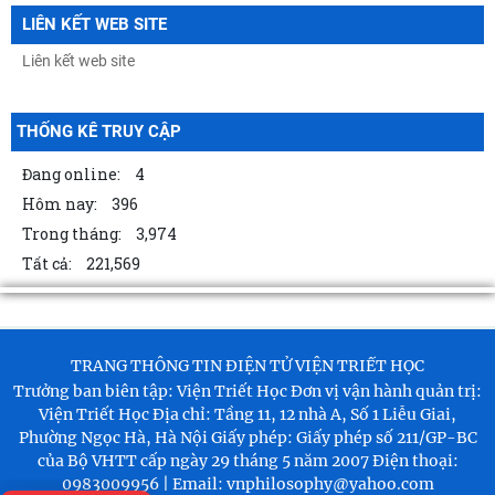
thống - Vững bước tương lai"
LIÊN KẾT WEB SITE
04/08/2026
Thông báo Kết luận của đồng chí Tổng Bí thư, Chủ tịch nước Tô Lâm
tại Phiên họp Ban Chỉ đạo Trung
THỐNG KÊ TRUY CẬP
04/08/2026
Đang online:
4
Khai mạc trưng bày “Kết nối truyền thống, vững bước tương lai”
Hôm nay:
396
03/08/2026
Trong tháng:
3,974
TỪ QUAN NIỆM CỦA C.MÁC VỀ CÔNG BẰNG PHÂN PHỐI ĐẾN
Tất cả:
221,569
NGUYÊN TẮC PHÂN PHỐI TRONG NỀN KINH TẾ THỊ TRƯỜNG
03/08/2026
MỐI QUAN HỆ GIỮA DÂN CHỦ VÀ CHỦ NGHĨA XÃ HỘI – QUAN ĐIỂM
TRANG THÔNG TIN ĐIỆN TỬ VIỆN TRIẾT HỌC
CỦA C.MÁC VÀ SỰ VẬN DỤNG Ở VIỆT NAM THỜI
Trưởng ban biên tập: Viện Triết Học
Đơn vị vận hành quản trị:
03/08/2026
Viện Triết Học
Địa chỉ: Tầng 11, 12 nhà A, Số 1 Liễu Giai,
Phường Ngọc Hà, Hà Nội
Giấy phép: Giấy phép số 211/GP-BC
Thường trực Hội đồng Lý luận Trung ương làm việc với Tiểu ban Văn
của Bộ VHTT cấp ngày 29 tháng 5 năm 2007
Điện thoại:
hóa - Xã hội - Văn học, nghệ
0983009956 | Email: vnphilosophy@yahoo.com