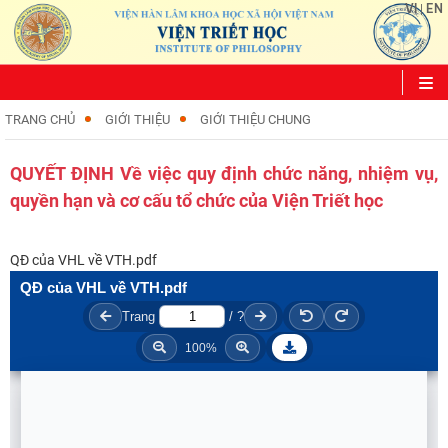
VI
EN
|
TRANG CHỦ
GIỚI THIỆU
GIỚI THIỆU CHUNG
QUYẾT ĐỊNH Về việc quy định chức năng, nhiệm vụ,
quyền hạn và cơ cấu tổ chức của Viện Triết học
QĐ của VHL về VTH.pdf