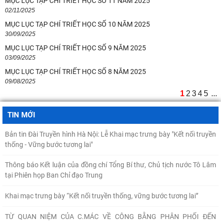
MỤC LỤC TẠP CHÍ TRIẾT HỌC SỐ 11 NĂM 2025
Quan điểm của Chủ tịch Hồ Chí Minh về lợi ích, nguyên tắc, bản chất,
02/11/2025
cách tổ chức và quản lý của
MỤC LỤC TẠP CHÍ TRIẾT HỌC SỐ 10 NĂM 2025
30/09/2025
Kế hoạch hành động 100 ngày tập trung xử lý các điểm nghẽn về
MỤC LỤC TẠP CHÍ TRIẾT HỌC SỐ 9 NĂM 2025
chuyển đổi số trong các cơ quan Đảng
03/09/2025
MỤC LỤC TẠP CHÍ TRIẾT HỌC SỐ 8 NĂM 2025
Hội thảo khoa học quốc tế: “Nền kinh tế độc lập, tự chủ: Sáng kiến của
09/08/2025
Cộng hòa Dân chủ Nhân dân
1
2
3
4
5
...
Chủ tịch Viện Hàn lâm Khoa học xã hội Việt Nam thăm và làm việc tại
Viện Khoa học Kinh tế và Xã hội
TIN MỚI
Bản tin Đài Truyền hình Hà Nội: Lễ Khai mạc trưng bày "Kết nối truyền
thống - Vững bước tương lai"
Thông báo Kết luận của đồng chí Tổng Bí thư, Chủ tịch nước Tô Lâm
tại Phiên họp Ban Chỉ đạo Trung
Khai mạc trưng bày “Kết nối truyền thống, vững bước tương lai”
TỪ QUAN NIỆM CỦA C.MÁC VỀ CÔNG BẰNG PHÂN PHỐI ĐẾN