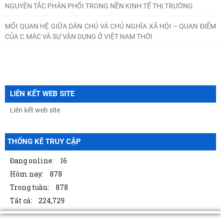
NGUYÊN TẮC PHÂN PHỐI TRONG NỀN KINH TẾ THỊ TRƯỜNG
MỐI QUAN HỆ GIỮA DÂN CHỦ VÀ CHỦ NGHĨA XÃ HỘI – QUAN ĐIỂM
CỦA C.MÁC VÀ SỰ VẬN DỤNG Ở VIỆT NAM THỜI
LIÊN KẾT WEB SITE
THỐNG KÊ TRUY CẬP
Đang online:
16
Hôm nay:
878
Trong tuần:
878
Tất cả:
224,729