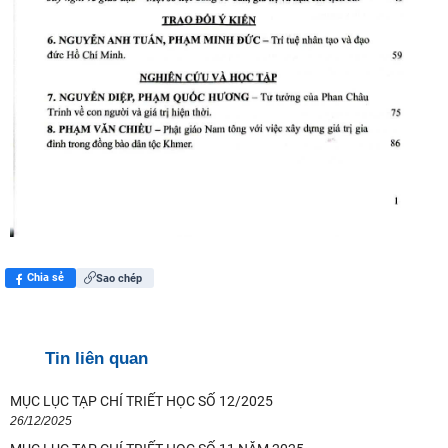
Chia sẻ
Sao chép
Tin liên quan
MỤC LỤC TẠP CHÍ TRIẾT HỌC SỐ 12/2025
Ngày 10-11/8/2026 Hội thảo quốc tế với chủ đề: "Hồ Chí Minh và
26/12/2025
Rosa Luxemburg về dân chủ: giá trị