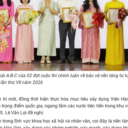
giải A-B-C của 02 đợt cuộc thi chính luận về bảo vệ nền tảng tư 
lần thứ VII năm 2026
h trị mới, đồng thời hiện thực hóa mục tiêu xây dựng Viện Hà
 trọng điểm quốc gia, ngang tầm các nước tiên tiến trong khu 
S. Lê Văn Lợi đề nghị:
 trong lĩnh vực khoa học xã hội và nhân văn, coi đây là nền tả
iện Hàn lâm, xây dựng các nhóm nghiên cứu mạnh, xây dựng thể