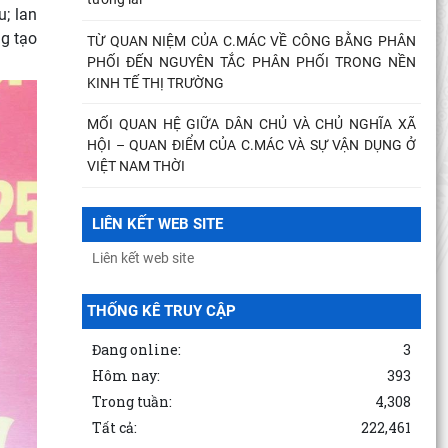
; lan
ng tạo
TỪ QUAN NIỆM CỦA C.MÁC VỀ CÔNG BẰNG PHÂN
PHỐI ĐẾN NGUYÊN TẮC PHÂN PHỐI TRONG NỀN
KINH TẾ THỊ TRƯỜNG
MỐI QUAN HỆ GIỮA DÂN CHỦ VÀ CHỦ NGHĨA XÃ
HỘI – QUAN ĐIỂM CỦA C.MÁC VÀ SỰ VẬN DỤNG Ở
VIỆT NAM THỜI
LIÊN KẾT WEB SITE
THỐNG KÊ TRUY CẬP
Đang online:
3
Hôm nay:
393
Trong tuần:
4,308
Tất cả:
222,461