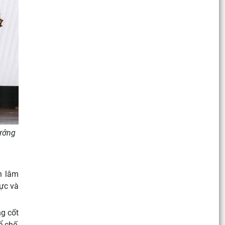
tưởng
n lâm
vực và
ng cốt
 chế,