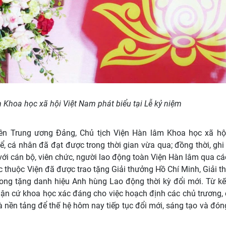
 Khoa học xã hội Việt Nam phát biểu tại Lễ kỷ niệm
viên Trung ương Đảng, Chủ tịch Viện Hàn lâm Khoa học xã hội
 cá nhân đã đạt được trong thời gian vừa qua; đồng thời, ghi
với cán bộ, viên chức, người lao động toàn Viện Hàn lâm qua cá
c thuộc Viện đã được trao tặng Giải thưởng Hồ Chí Minh, Giải 
ong tặng danh hiệu Anh hùng Lao động thời kỳ đổi mới. Từ kế
ận cứ khoa học xác đáng cho việc hoạch định các chủ trương, 
à nền tảng để thế hệ hôm nay tiếp tục đổi mới, sáng tạo và đó