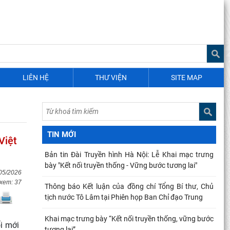
Chí Minh và Rosa Luxemburg về dân chủ: giá trị
Quan điểm của Chủ tịch Hồ Chí Minh về lợi ích,
nguyên tắc, bản chất, cách tổ chức và quản lý của
Kế hoạch hành động 100 ngày tập trung xử lý các
điểm nghẽn về chuyển đổi số trong các cơ quan Đảng
LIÊN HỆ
THƯ VIỆN
SITE MAP
Hội thảo khoa học quốc tế: “Nền kinh tế độc lập, tự
chủ: Sáng kiến của Cộng hòa Dân chủ Nhân dân
Chủ tịch Viện Hàn lâm Khoa học xã hội Việt Nam
thăm và làm việc tại Viện Khoa học Kinh tế và Xã hội
TIN MỚI
Việt
Bản tin Đài Truyền hình Hà Nội: Lễ Khai mạc trưng
bày "Kết nối truyền thống - Vững bước tương lai"
/05/2026
 xem: 37
Thông báo Kết luận của đồng chí Tổng Bí thư, Chủ
tịch nước Tô Lâm tại Phiên họp Ban Chỉ đạo Trung
Khai mạc trưng bày “Kết nối truyền thống, vững bước
i mới
tương lai”