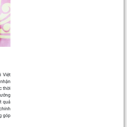
 Việt
 nhận
c thời
thưởng
t quả
chính
ng góp