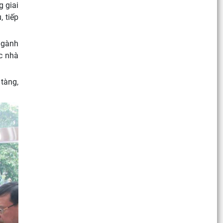
 giai
 tiếp
 ngành
ác nhà
 tàng,