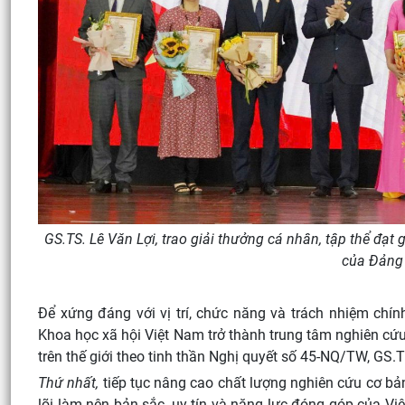
GS.TS. Lê Văn Lợi, trao giải thưởng cá nhân, tập thể đạt 
của Đảng 
Để xứng đáng với vị trí, chức năng và trách nhiệm chín
Khoa học xã hội Việt Nam trở thành trung tâm nghiên cứu
trên thế giới theo tinh thần Nghị quyết số 45-NQ/TW, GS.T
Thứ nhất,
tiếp tục nâng cao chất lượng nghiên cứu cơ bản
lõi làm nên bản sắc, uy tín và năng lực đóng góp của V