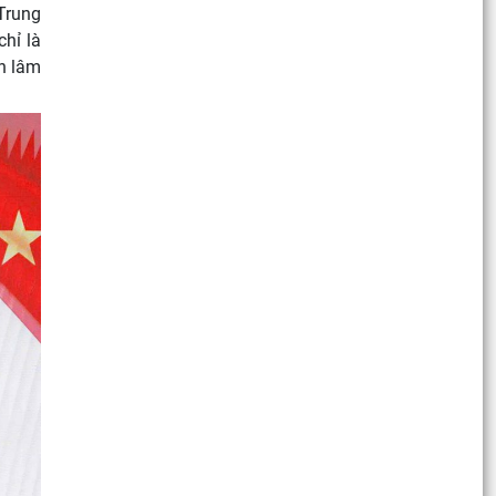
Trung
hỉ là
àn lâm