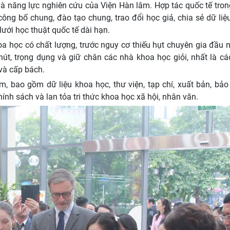
à năng lực nghiên cứu của Viện Hàn lâm. Hợp tác quốc tế trong
 bố chung, đào tạo chung, trao đổi học giả, chia sẻ dữ liệu,
ới học thuật quốc tế dài hạn.
hoa học có chất lượng, trước nguy cơ thiếu hụt chuyên gia đầu
 hút, trọng dụng và giữ chân các nhà khoa học giỏi, nhất là c
 và cấp bách.
m, bao gồm dữ liệu khoa học, thư viện, tạp chí, xuất bản, bảo
ính sách và lan tỏa tri thức khoa học xã hội, nhân văn.