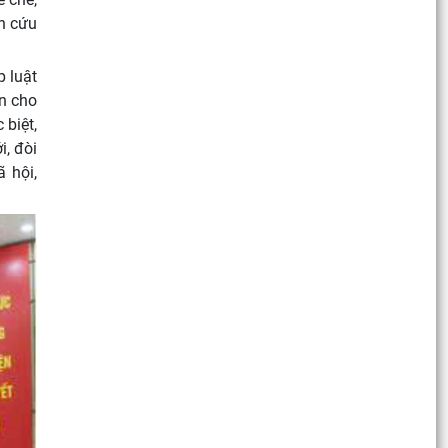
ên cứu
p luật
ơn cho
 biệt,
i, đòi
 hội,