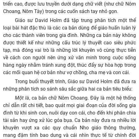
triển cao, được lưu truyền dưới dạng chữ viết (như chữ Nôm
Choang, Nôm Tày) trong các cuốn sách tay nhỏ gọn.
Giáo sư David Holm đã tập trung phân tích một thể
loại bài hát đặc thù là các ca bản dùng để giáo huấn luân lý
cho các thành viên trong gia đình. Những ca bản này không
được thiết kế như những cấu trúc lý thuyết cao siêu phức
tạp, mà đóng vai trò là những lời khuyên vô cùng thực tiễn
về cách con người nên ứng xử văn minh trong cuộc sống
hàng ngày nhằm tránh xung đột, thúc đẩy sự hòa hợp trong
các mối quan hệ cơ bản như vợ chồng, cha mẹ và con cái.
Trong buổi thuyết trình, Giáo sư David Holm đã đưa ra
những phân tích so sánh sâu sắc giữa hai ca bản tiêu biểu:
Một là
, ca bản chữ Nôm Choang. Đây là một hệ thống
chỉ dẫn rất chi tiết, bao quát mọi giai đoạn của đời sống gia
đình từ khi sinh con, nuôi dạy con cái, cho đến khi phân chia
tài sản hay ứng xử lúc góa bụa. Ca bản này đưa ra nhiều lời
khuyên vượt xa các quy chuẩn Nho giáo thông thường,
mang đậm tính bao dung và cái nhìn thực tế từ chính đời