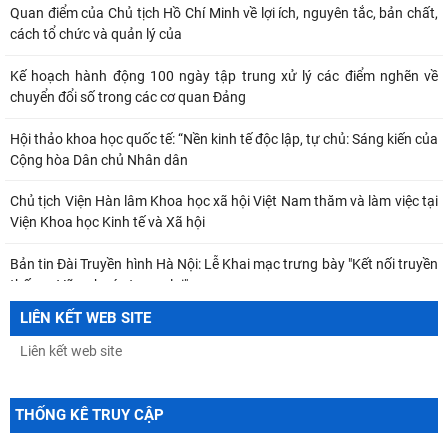
Quan điểm của Chủ tịch Hồ Chí Minh về lợi ích, nguyên tắc, bản chất,
cách tổ chức và quản lý của
Kế hoạch hành động 100 ngày tập trung xử lý các điểm nghẽn về
chuyển đổi số trong các cơ quan Đảng
Hội thảo khoa học quốc tế: “Nền kinh tế độc lập, tự chủ: Sáng kiến của
Cộng hòa Dân chủ Nhân dân
Chủ tịch Viện Hàn lâm Khoa học xã hội Việt Nam thăm và làm việc tại
Viện Khoa học Kinh tế và Xã hội
Bản tin Đài Truyền hình Hà Nội: Lễ Khai mạc trưng bày "Kết nối truyền
thống - Vững bước tương lai"
LIÊN KẾT WEB SITE
Thông báo Kết luận của đồng chí Tổng Bí thư, Chủ tịch nước Tô Lâm
tại Phiên họp Ban Chỉ đạo Trung
Khai mạc trưng bày “Kết nối truyền thống, vững bước tương lai”
THỐNG KÊ TRUY CẬP
TỪ QUAN NIỆM CỦA C.MÁC VỀ CÔNG BẰNG PHÂN PHỐI ĐẾN