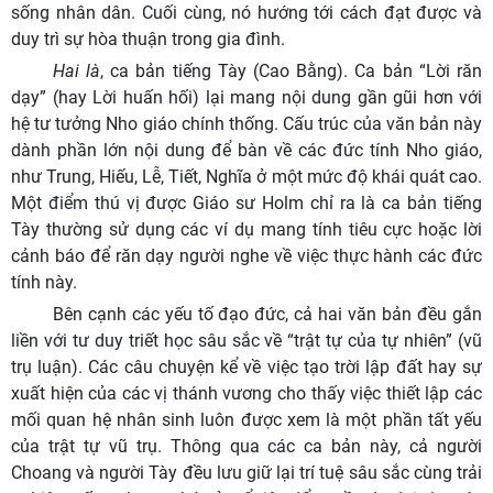
sống nhân dân. Cuối cùng, nó hướng tới cách đạt được và
duy trì sự hòa thuận trong gia đình.
Hai là
, ca bản tiếng Tày (Cao Bằng). Ca bản “Lời răn
dạy” (hay Lời huấn hối) lại mang nội dung gần gũi hơn với
hệ tư tưởng Nho giáo chính thống. Cấu trúc của văn bản này
dành phần lớn nội dung để bàn về các đức tính Nho giáo,
như Trung, Hiếu, Lễ, Tiết, Nghĩa ở một mức độ khái quát cao.
Một điểm thú vị được Giáo sư Holm chỉ ra là ca bản tiếng
Tày thường sử dụng các ví dụ mang tính tiêu cực hoặc lời
cảnh báo để răn dạy người nghe về việc thực hành các đức
tính này.
Bên cạnh các yếu tố đạo đức, cả hai văn bản đều gắn
liền với tư duy triết học sâu sắc về “trật tự của tự nhiên” (vũ
trụ luận). Các câu chuyện kể về việc tạo trời lập đất hay sự
xuất hiện của các vị thánh vương cho thấy việc thiết lập các
mối quan hệ nhân sinh luôn được xem là một phần tất yếu
của trật tự vũ trụ. Thông qua các ca bản này, cả người
Choang và người Tày đều lưu giữ lại trí tuệ sâu sắc cùng trải