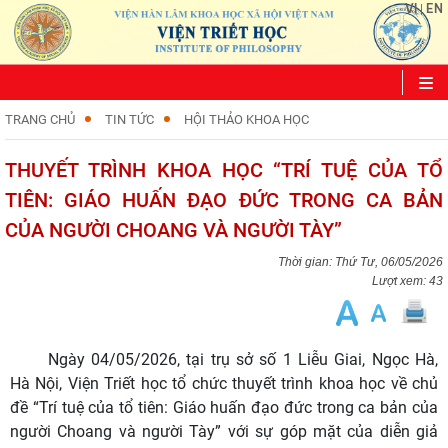
VI
EN
|
TRANG CHỦ
TIN TỨC
HỘI THẢO KHOA HỌC
THUYẾT TRÌNH KHOA HỌC “TRÍ TUỆ CỦA TỔ
TIÊN: GIÁO HUẤN ĐẠO ĐỨC TRONG CA BẢN
CỦA NGƯỜI CHOANG VÀ NGƯỜI TÀY”
Thứ Tư, 06/05/2026
Lượt xem: 43
Ngày 04/05/2026, tại trụ sở số 1 Liễu Giai, Ngọc Hà,
Hà Nội, Viện Triết học tổ chức thuyết trình khoa học về chủ
đề “Trí tuệ của tổ tiên: Giáo huấn đạo đức trong ca bản của
người Choang và người Tày” với sự góp mặt của diễn giả