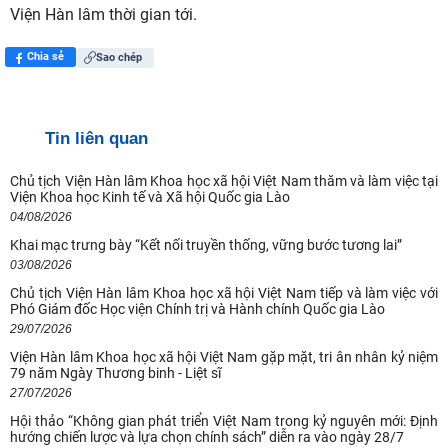
Viện Hàn lâm thời gian tới.
Chia sẻ
Sao chép
Tin liên quan
Chủ tịch Viện Hàn lâm Khoa học xã hội Việt Nam thăm và làm việc tại
Viện Khoa học Kinh tế và Xã hội Quốc gia Lào
04/08/2026
Khai mạc trưng bày “Kết nối truyền thống, vững bước tương lai”
Quan điểm của Chủ tịch Hồ Chí Minh về lợi ích, nguyên tắc, bản chất,
03/08/2026
cách tổ chức và quản lý của
Chủ tịch Viện Hàn lâm Khoa học xã hội Việt Nam tiếp và làm việc với
Phó Giám đốc Học viện Chính trị và Hành chính Quốc gia Lào
Kế hoạch hành động 100 ngày tập trung xử lý các điểm nghẽn về
29/07/2026
chuyển đổi số trong các cơ quan Đảng
Viện Hàn lâm Khoa học xã hội Việt Nam gặp mặt, tri ân nhân kỷ niệm
79 năm Ngày Thương binh - Liệt sĩ
Hội thảo khoa học quốc tế: “Nền kinh tế độc lập, tự chủ: Sáng kiến của
27/07/2026
Cộng hòa Dân chủ Nhân dân
Hội thảo “Không gian phát triển Việt Nam trong kỷ nguyên mới: Định
hướng chiến lược và lựa chọn chính sách” diễn ra vào ngày 28/7
Chủ tịch Viện Hàn lâm Khoa học xã hội Việt Nam thăm và làm việc tại