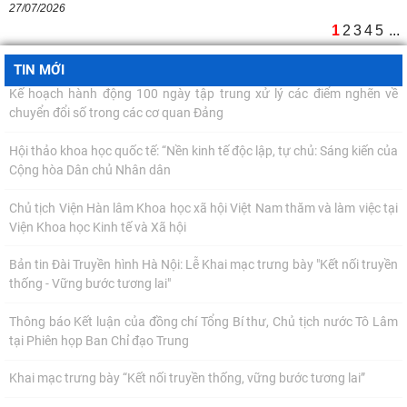
27/07/2026
Viện Khoa học Kinh tế và Xã hội
1
2
3
4
5
...
Bản tin Đài Truyền hình Hà Nội: Lễ Khai mạc trưng bày "Kết nối truyền
thống - Vững bước tương lai"
TIN MỚI
Thông báo Kết luận của đồng chí Tổng Bí thư, Chủ tịch nước Tô Lâm
tại Phiên họp Ban Chỉ đạo Trung
Khai mạc trưng bày “Kết nối truyền thống, vững bước tương lai”
TỪ QUAN NIỆM CỦA C.MÁC VỀ CÔNG BẰNG PHÂN PHỐI ĐẾN
NGUYÊN TẮC PHÂN PHỐI TRONG NỀN KINH TẾ THỊ TRƯỜNG
MỐI QUAN HỆ GIỮA DÂN CHỦ VÀ CHỦ NGHĨA XÃ HỘI – QUAN ĐIỂM
CỦA C.MÁC VÀ SỰ VẬN DỤNG Ở VIỆT NAM THỜI
Thường trực Hội đồng Lý luận Trung ương làm việc với Tiểu ban Văn
hóa - Xã hội - Văn học, nghệ