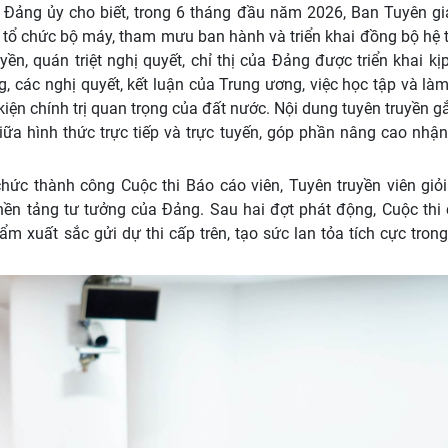
Đảng ủy cho biết, trong 6 tháng đầu năm 2026, Ban Tuyên gi
 tổ chức bộ máy, tham mưu ban hành và triển khai đồng bộ hệ 
ền, quán triệt nghị quyết, chỉ thị của Đảng được triển khai kịp
, các nghị quyết, kết luận của Trung ương, việc học tập và là
ện chính trị quan trọng của đất nước. Nội dung tuyên truyền g
iữa hình thức trực tiếp và trực tuyến, góp phần nâng cao nhậ
ức thành công Cuộc thi Báo cáo viên, Tuyên truyền viên giỏ
 nền tảng tư tưởng của Đảng. Sau hai đợt phát động, Cuộc thi 
m xuất sắc gửi dự thi cấp trên, tạo sức lan tỏa tích cực tron