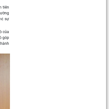
h tiên
 cường
vị sự
rò của
đó góp
thành