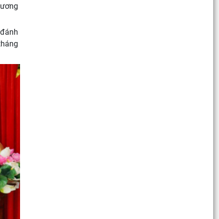
chương
 đánh
tháng