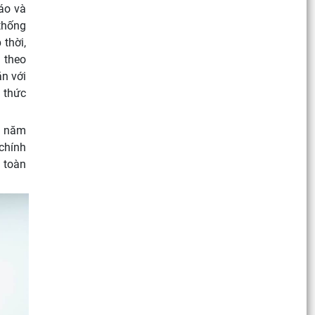
áo và
thống
 thời,
m theo
ắn với
n thức
i năm
chính
g toàn