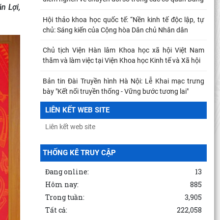
n Lợi,
.
Hội thảo khoa học quốc tế: “Nền kinh tế độc lập, tự
chủ: Sáng kiến của Cộng hòa Dân chủ Nhân dân
Chủ tịch Viện Hàn lâm Khoa học xã hội Việt Nam
thăm và làm việc tại Viện Khoa học Kinh tế và Xã hội
Bản tin Đài Truyền hình Hà Nội: Lễ Khai mạc trưng
bày "Kết nối truyền thống - Vững bước tương lai"
LIÊN KẾT WEB SITE
Thông báo Kết luận của đồng chí Tổng Bí thư, Chủ
tịch nước Tô Lâm tại Phiên họp Ban Chỉ đạo Trung
Khai mạc trưng bày “Kết nối truyền thống, vững bước
THỐNG KÊ TRUY CẬP
tương lai”
Đang online:
13
TỪ QUAN NIỆM CỦA C.MÁC VỀ CÔNG BẰNG PHÂN
PHỐI ĐẾN NGUYÊN TẮC PHÂN PHỐI TRONG NỀN
Hôm nay:
885
KINH TẾ THỊ TRƯỜNG
Trong tuần:
3,905
Tất cả:
222,058
MỐI QUAN HỆ GIỮA DÂN CHỦ VÀ CHỦ NGHĨA XÃ