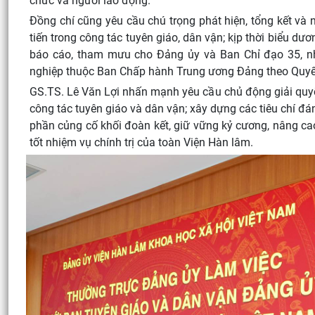
chức và người lao động.
Đồng chí cũng yêu cầu chú trọng phát hiện, tổng kết và 
tiến trong công tác tuyên giáo, dân vận; kịp thời biểu dươ
báo cáo, tham mưu cho Đảng ủy và Ban Chỉ đạo 35, nhấ
nghiệp thuộc Ban Chấp hành Trung ương Đảng theo Quy
GS.TS. Lê Văn Lợi nhấn mạnh yêu cầu chủ động giải quyết 
công tác tuyên giáo và dân vận; xây dựng các tiêu chí đá
phần củng cố khối đoàn kết, giữ vững kỷ cương, nâng ca
tốt nhiệm vụ chính trị của toàn Viện Hàn lâm.