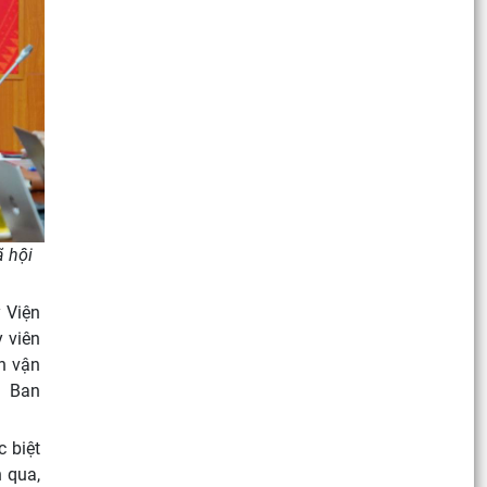
HỘI – QUAN ĐIỂM CỦA C.MÁC VÀ SỰ VẬN DỤNG Ở
VIỆT NAM THỜI
ã hội
 Viện
 viên
n vận
ủa Ban
c biệt
 qua,