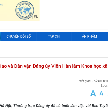
VI
EN
|
CHUYỂN ĐỔI SỐ
TẠP CHÍ
ẤN PHẨM
G
giáo và Dân vận Đảng ủy Viện Hàn lâm Khoa học xã
Thứ Ba, 09
Lượt
, Hà Nội, Thường trực Đảng ủy đã có buổi làm việc với Ban Tuyê