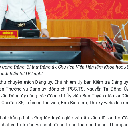
g ương Đảng, Bí thư Đảng ủy, Chủ tịch Viện Hàn lâm Khoa học x
hát biểu tại Hội nghị
thư chuyên trách Đảng ủy, Chủ nhiệm Ủy ban Kiểm tra Đảng ủy
an Thường vụ Đảng ủy; đồng chí PGS.TS. Nguyễn Tài Đông, Ủy
vận Đảng ủy cùng các đồng chí Ủy viên Ban Tuyên giáo và Dâ
Chỉ đạo 35; Tổ cộng tác viên, Ban Biên tập, Thư ký website c
Lợi khẳng định công tác tuyên giáo và dân vận giữ vai trò đặ
nhất về tư tưởng và hành động trong toàn hệ thống. Thời gian