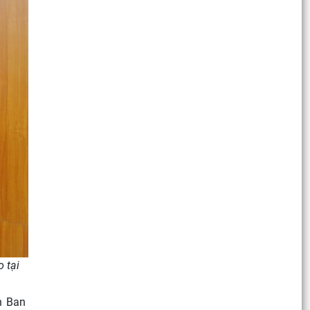
 tại
n Ban