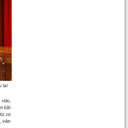
 tại
việc,
ắm bắt
từ cơ
, viên