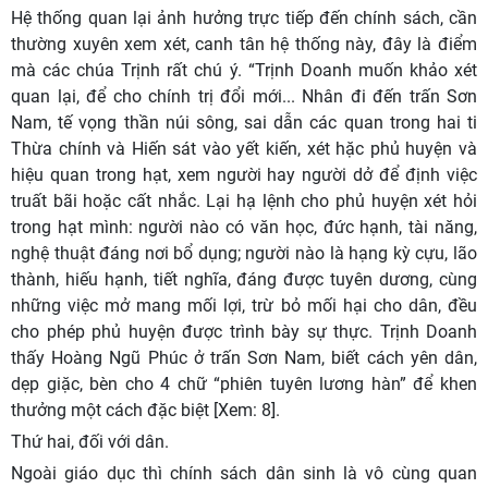
Hệ thống quan lại ảnh hưởng trực tiếp đến chính sách, cần
thường xuyên xem xét, canh tân hệ thống này, đây là điểm
mà các chúa Trịnh rất chú ý. “Trịnh Doanh muốn khảo xét
quan lại, để cho chính trị đổi mới... Nhân đi đến trấn Sơn
Nam, tế vọng thần núi sông, sai dẫn các quan trong hai ti
Thừa chính và Hiến sát vào yết kiến, xét hặc phủ huyện và
hiệu quan trong hạt, xem người hay người dở để định việc
truất bãi hoặc cất nhắc. Lại hạ lệnh cho phủ huyện xét hỏi
trong hạt mình: người nào có văn học, đức hạnh, tài năng,
nghệ thuật đáng nơi bổ dụng; người nào là hạng kỳ cựu, lão
thành, hiếu hạnh, tiết nghĩa, đáng được tuyên dương, cùng
những việc mở mang mối lợi, trừ bỏ mối hại cho dân, đều
cho phép phủ huyện được trình bày sự thực. Trịnh Doanh
thấy Hoàng Ngũ Phúc ở trấn Sơn Nam, biết cách yên dân,
dẹp giặc, bèn cho 4 chữ “phiên tuyên lương hàn” để khen
thưởng một cách đặc biệt [Xem: 8].
Thứ hai, đối với dân.
Ngoài giáo dục thì chính sách dân sinh là vô cùng quan