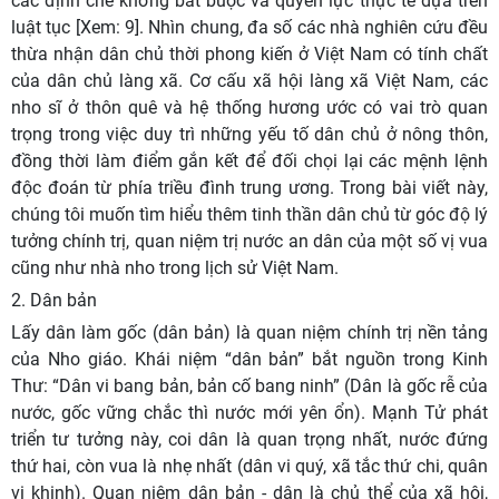
các định chế không bắt buộc và quyền lực thực tế dựa trên
luật tục [Xem: 9]. Nhìn chung, đa số các nhà nghiên cứu đều
thừa nhận dân chủ thời phong kiến ở Việt Nam có tính chất
của dân chủ làng xã. Cơ cấu xã hội làng xã Việt Nam, các
nho sĩ ở thôn quê và hệ thống hương ước có vai trò quan
trọng trong việc duy trì những yếu tố dân chủ ở nông thôn,
đồng thời làm điểm gắn kết để đối chọi lại các mệnh lệnh
độc đoán từ phía triều đình trung ương. Trong bài viết này,
chúng tôi muốn tìm hiểu thêm tinh thần dân chủ từ góc độ lý
tưởng chính trị, quan niệm trị nước an dân của một số vị vua
cũng như nhà nho trong lịch sử Việt Nam.
2. Dân bản
Lấy dân làm gốc (dân bản) là quan niệm chính trị nền tảng
của Nho giáo. Khái niệm “dân bản” bắt nguồn trong Kinh
Thư: “Dân vi bang bản, bản cố bang ninh” (Dân là gốc rễ của
nước, gốc vững chắc thì nước mới yên ổn). Mạnh Tử phát
triển tư tưởng này, coi dân là quan trọng nhất, nước đứng
thứ hai, còn vua là nhẹ nhất (dân vi quý, xã tắc thứ chi, quân
vi khinh). Quan niệm dân bản - dân là chủ thể của xã hội,