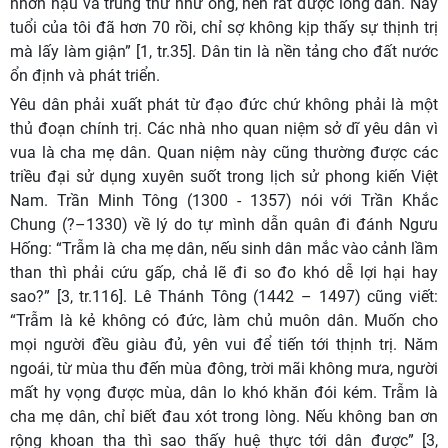
nhơn hậu và trung thứ như ông, nên rất được lòng dân. Nay
tuổi của tôi đã hơn 70 rồi, chỉ sợ không kịp thấy sự thịnh trị
mà lấy làm giận” [1, tr.35]. Dân tin là nền tảng cho đất nước
ổn định và phát triển.
Yêu dân phải xuất phát từ đạo đức chứ không phải là một
thủ đoạn chính trị. Các nhà nho quan niệm sở dĩ yêu dân vì
vua là cha mẹ dân. Quan niệm này cũng thường được các
triều đại sử dụng xuyên suốt trong lịch sử phong kiến Việt
Nam. Trần Minh Tông (1300 - 1357) nói với Trần Khắc
Chung (?–1330) về lý do tự mình dẫn quân đi đánh Ngưu
Hống: “Trẫm là cha mẹ dân, nếu sinh dân mắc vào cảnh lầm
than thì phải cứu gấp, chả lẽ đi so đo khó dễ lợi hại hay
sao?” [3, tr.116]. Lê Thánh Tông (1442 – 1497) cũng viết:
“Trẫm là kẻ không có đức, làm chủ muôn dân. Muốn cho
mọi người đều giàu đủ, yên vui để tiến tới thịnh trị. Năm
ngoái, từ mùa thu đến mùa đông, trời mãi không mưa, người
mất hy vọng được mùa, dân lo khó khăn đói kém. Trẫm là
cha mẹ dân, chỉ biết đau xót trong lòng. Nếu không ban ơn
rộng khoan tha thì sao thấy huệ thực tới dân được” [3,