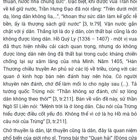
thuận, nước nhà chung sức”. Đặc biệt, khi được vua Trần hỏi
về kế giữ nước, Trần Hưng Đạo đã nói rằng: “Trên dưới một
dạ, lòng dân không lìa,…”, “khoan thư sức dân làm kế gốc rễ
bền, ấy là thượng sách giữ nước” [3, tr.79]. Vận nước gắn
chặt với ý dân. Thắng lợi là do ý dân, còn thất bại cũng là do
không được lòng dân. Hồ Quý Ly (1336 – 1407) - một vị vua
đã thực hiện nhiều cải cách quan trọng, nhưng do không
được lòng dân nên ông đã thất bại trong cuộc kháng chiến
chống lại sự xâm lăng của nhà Minh. Năm 1405, “Hán
Thương chiều truyền An phủ sứ các lộ về triều, cùng với các
quan ở kinh họp bàn nên đánh hay nên hòa. Có người
khuyên nên đánh, chớ để làm mối lo cho ngày sau (...). Tả
tướng quốc Trừng nói: “Thần không sợ đánh, chỉ sợ lòng
dân không theo thôi”” [3, tr.211]. Bàn về vấn đề này, sử thần
Ngô Sĩ Liên nói: “Mệnh trời là ở lòng dân. Câu nói của Trừng
hiểu được điều cốt yếu đó. Không thể vì cớ là họ Hồ mà bỏ
câu nói của Trừng” [3, tr.211].
Chở thuyền là dân, lật thuyền cũng là dân, đây là quan niệm
phổ biến của giới nho sĩ. Trong bài thơ “Quan hải” (Đóng cửa