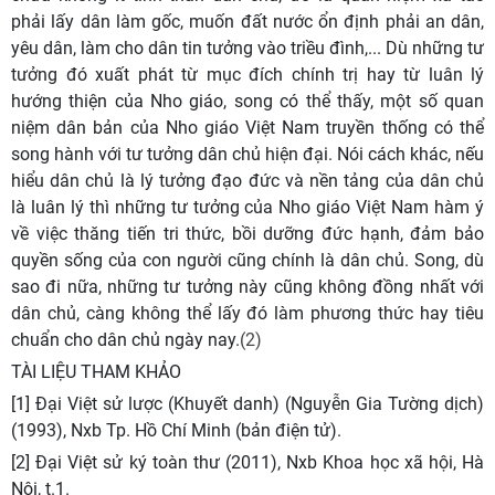
phải lấy dân làm gốc, muốn đất nước ổn định phải an dân,
yêu dân, làm cho dân tin tưởng vào triều đình,... Dù những tư
tưởng đó xuất phát từ mục đích chính trị hay từ luân lý
hướng thiện của Nho giáo, song có thể thấy, một số quan
niệm dân bản của Nho giáo Việt Nam truyền thống có thể
song hành với tư tưởng dân chủ hiện đại. Nói cách khác, nếu
hiểu dân chủ là lý tưởng đạo đức và nền tảng của dân chủ
là luân lý thì những tư tưởng của Nho giáo Việt Nam hàm ý
về việc thăng tiến tri thức, bồi dưỡng đức hạnh, đảm bảo
quyền sống của con người cũng chính là dân chủ. Song, dù
sao đi nữa, những tư tưởng này cũng không đồng nhất với
dân chủ, càng không thể lấy đó làm phương thức hay tiêu
chuẩn cho dân chủ ngày nay.
(2)
TÀI LIỆU THAM KHẢO
[1] Đại Việt sử lược (Khuyết danh) (Nguyễn Gia Tường dịch)
(1993), Nxb Tp. Hồ Chí Minh (bản điện tử).
[2] Đại Việt sử ký toàn thư (2011), Nxb Khoa học xã hội, Hà
Nội, t.1.