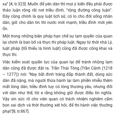
xa” [4, tr.323]. Muốn để yên dân thì mọi ý kiến đều phải được
thảo luận rộng rãi nơi triều đình, “rộng đường công luận”.
Đây cũng chính là quy luật lịch sử, có lo cho đời sống nhân
dân, giữ cho dân tin thì nước mới mạnh, triều đình mới yên
ổn.
Một trong những biện pháp hạn chế sự lạm quyền của quan
lại chính là ban bố và thực thi pháp luật. Ngay từ thời nhà Lý,
luật pháp (tối thiểu là hình luật) cũng đã được công khai và
thực thi.
Việc kiểm soát quyền lực của quan lại để tránh nhũng lạm
dân cũng đã được đặt ra. Trần Thái Tông (Trần Cảnh (1218
– 1277)) nói: "Nay bắt đinh tráng đắp thành đất, dùng sức
dân đã nặng, mà người thừa hành lại làm phiền nhiễu thêm
mất lòng dân, triều đình tuy có lòng thương yêu, nhưng đối
với dân như thế, tôi e rằng không giữ được điều tín nghĩa.
Vậy xin sức rõ cho viên quan có trách nhiệm nghiêm cấm
bọn sai dịch và thời thường xét hỏi, để thi hành việc thưởng
phạt"[8, tr.867].