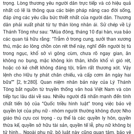
trọng. Lòng thương yêu người dân trực tiếp và có hiệu quả
nhất có lẽ là thông qua các biện pháp nâng cao đời sống,
đáp ứng các yêu cầu bức thiết nhất của người dân. Thương
dân phải xuất phát từ tự thân lòng nhân ái. Sử chép về Lý
Thánh Tông như sau: “Mùa đông, tháng 10 đại hàn, vua bảo
các quan tả hữu rằng: "Trẫm ở trong cung, sưởi than xương
thú, mặc áo lông chồn còn rét thế này, nghĩ đến người bị tù
trong ngục, khổ sở vì gông cùm, chưa rõ ngay gian, ăn
không no bụng, mặc không kín thân, khốn khổ vì gió rét,
hoặc có kẻ chết không đáng tội, trẫm rất thương xót. Vậy
lệnh cho Hữu ty phát chăn chiếu, và cấp cơm ăn ngày hai
bữa”” [2, tr.280]. Quan niệm nhân bản này của Lý Thánh
Tông bắt nguồn từ truyền thống văn hoá Việt Nam và còn
tiếp tục lâu dài về sau. Nhiều người đã nhấn mạnh đến tính
chất tiến bộ của “Quốc triều hình luật” trong việc bảo vệ
quyền lợi của phụ nữ - nhóm người thường không được Nho
giáo thủ cựu coi trọng - cụ thể là các quyền ly hôn, quyền
thừa kế, quyền sở hữu tài sản, quyền tế lễ, phụ nữ không bị
tử hình… Ngoài phụ nữ, bộ luật này cũng quan tâm, bảo vệ