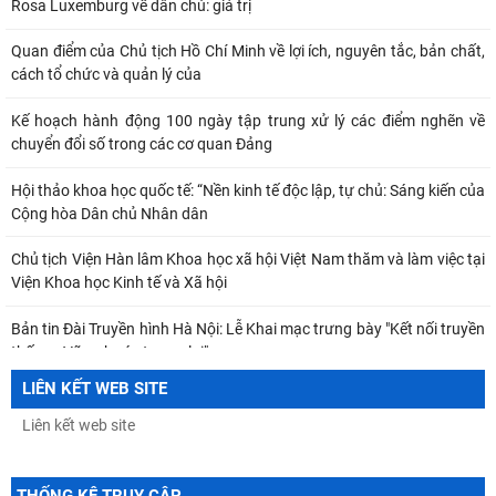
thống - Vững bước tương lai"
Thông báo Kết luận của đồng chí Tổng Bí thư, Chủ tịch nước Tô Lâm
tại Phiên họp Ban Chỉ đạo Trung
Khai mạc trưng bày “Kết nối truyền thống, vững bước tương lai”
TỪ QUAN NIỆM CỦA C.MÁC VỀ CÔNG BẰNG PHÂN PHỐI ĐẾN
NGUYÊN TẮC PHÂN PHỐI TRONG NỀN KINH TẾ THỊ TRƯỜNG
MỐI QUAN HỆ GIỮA DÂN CHỦ VÀ CHỦ NGHĨA XÃ HỘI – QUAN ĐIỂM
CỦA C.MÁC VÀ SỰ VẬN DỤNG Ở VIỆT NAM THỜI
LIÊN KẾT WEB SITE