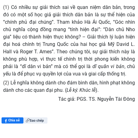
(1)
Có nhiều sự giải thích sai về quan niệm dân bản, trong
đó có một số học giả giải thích dân bản là sự thể hiện của
“chính phủ đại chúng”. Tham khảo Hà Ái Quốc, “Góc nhìn
chủ nghĩa cộng đồng mang
“
tính hiện đại
”
:
“
Dân chủ Nho
gia
”
liệu có thành hiện thực không? – Giải thích lý luận hiện
đại hoá chính trị Trung Quốc của hai học giả Mỹ David L.
Hall và Roger T. Ames”. Theo chúng tôi, sự giải thích này là
không phù hợp, vì thực tế chính trị thời phong kiến không
phải là “dĩ dân vi bản” mà có thể gọi là
dĩ quân vi bản
, chủ
yếu là để phục vụ quyền lợi của vua và giai cấp thống trị.
(2)
Lễ nghĩa không dành cho đám bình dân, hình phạt không
dành cho các quan đại phu. (
Lễ ký. Khúc lễ
)
.
Tác giả: PGS. TS. Nguyễn Tài Đông
Chia sẻ
Sao chép