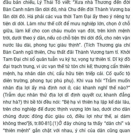
đầu bản chiếu, Lý Thái Tổ viết: “Xưa nhà Thương đến đời
Bàn Canh năm lần dời đô, nhà Chu đến đời Thành Vương ba
lần dời đô. Há phải các vua thời Tam Đại ấy theo ý riêng tự
tiện di dời. Làm như thế cốt để mưu nghiệp lớn, chọn ở chỗ
giữa, làm kế cho con cháu muôn vạn đời, trên kính mệnh
trời, dưới theo ý dân, nếu có chỗ tiện thì dời đổi, cho nên vận
nước lâu dài, phong tục giàu thịnh”. (Tích Thương gia chí
Bàn Canh ngũ thiên, Chu thất đãi Thành Vương tam tỉ. Khởi
Tam Đại chi sổ quân tuẫn vu kỷ tư, vọng tự thiên tỉ. Dĩ kỳ đồ
đại trạch trung, vi ức vạn thế tử tôn chi kế; thượng cẩn thiên
mệnh, hạ nhân dân chí, cẩu hữu tiện triếp cải. Cố quốc tộ
diên trường, phong tục phú phụ). Khi vua hỏi “Trẫm muốn
nhân địa lợi ấy mà định nơi ở, các khanh nghĩ thế nào?”
(Trẫm dục nhân thử địa lợi dĩ định quyết cư, khanh đẳng
như hà?) thì bề tôi đều nói: “Bệ hạ vì thiên hạ lập kế dài lâu,
trên cho nghiệp đế được thịnh vượng lớn lao, dưới cho dân
chúng được đông đúc giàu có, điều lợi như thế, ai dám
không theo”[6, tr.80-81].
(1)
Ở đây chúng ta thấy “dân chí” và
“thiên mệnh” gắn chặt với nhau, ý chí của dân cũng quan