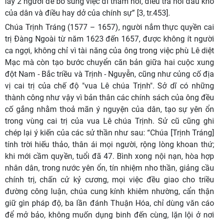
lấy 2 người để bổ sung việc đi thăm hỏi, điều tra nỗi đau khổ
của dân và điều hay dở của chính sự” [3, tr.453].
Chúa Trịnh Tráng (1577 – 1657), người nắm thực quyền cai
trị Đàng Ngoài từ năm 1623 đến 1657, được không ít người
ca ngợi, không chỉ vì tài năng của ông trong việc phù Lê diệt
Mạc mà còn tạo bước chuyển căn bản giữa hai cuộc xung
đột Nam - Bắc triều và Trịnh - Nguyễn, cũng như củng cố địa
vị cai trị của chế độ "vua Lê chúa Trịnh". Sở dĩ có những
thành công như vậy vì bản thân các chính sách của ông đều
cố gắng nhằm thoả mãn ý nguyện của dân, tạo sự yên ổn
trong vùng cai trị của vua Lê chúa Trịnh. Sử cũ cũng ghi
chép lại ý kiến của các sử thần như sau: “Chúa [Trịnh Tráng]
tính trời hiếu thảo, thân ái mọi người, rộng lòng khoan thứ;
khi mới cầm quyền, tuổi đã 47. Bình xong nội nạn, hòa hợp
nhân dân, trong nước yên ổn, tín nhiệm nho thần, giảng cầu
chính trị, chấn cử kỷ cương, mọi việc đều giao cho triều
đường công luận, chúa cung kính khiêm nhường, cẩn thận
giữ gìn pháp độ, ba lần đánh Thuận Hóa, chỉ dùng văn cáo
để mở bảo, không muốn dụng binh đến cùng, lặn lội ở nơi