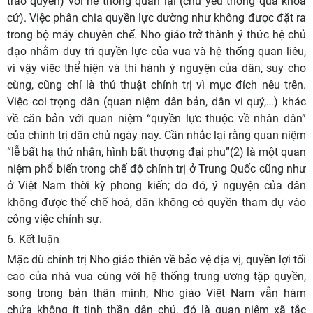
trao quyền) với hệ thống quan lại (chủ yếu thông qua khoa
cử). Việc phân chia quyền lực dường như không được đặt ra
trong bộ máy chuyên chế. Nho giáo trở thành ý thức hệ chủ
đạo nhằm duy trì quyền lực của vua và hệ thống quan liêu,
vì vậy việc thể hiện và thi hành ý nguyện của dân, suy cho
cùng, cũng chỉ là thủ thuật chính trị vì mục đích nêu trên.
Việc coi trọng dân (quan niệm dân bản, dân vi quý,…) khác
về căn bản với quan niệm “quyền lực thuộc về nhân dân”
của chính trị dân chủ ngày nay. Cần nhắc lại rằng quan niệm
“lễ bất hạ thứ nhân, hình bất thượng đại phu”(2) là một quan
niệm phổ biến trong chế độ chính trị ở Trung Quốc cũng như
ở Việt Nam thời kỳ phong kiến; do đó, ý nguyện của dân
không được thể chế hoá, dân không có quyền tham dự vào
công việc chính sự.
6. Kết luận
Mặc dù chính trị Nho giáo thiên về bảo vệ địa vị, quyền lợi tối
cao của nhà vua cùng với hệ thống trung ương tập quyền,
song trong bản thân mình, Nho giáo Việt Nam vẫn hàm
chứa không ít tinh thần dân chủ, đó là quan niệm xã tắc