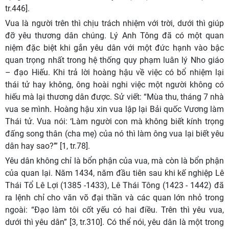
tr.446].
Vua là người trên thì chịu trách nhiệm với trời, dưới thì giúp
đỡ yêu thương dân chúng. Lý Anh Tông đã có một quan
niệm đặc biệt khi gắn yêu dân với một đức hạnh vào bậc
quan trọng nhất trong hệ thống quy phạm luân lý Nho giáo
– đạo Hiếu. Khi trả lời hoàng hậu về việc có bổ nhiệm lại
thái tử hay không, ông hoài nghi việc một người không có
hiếu mà lại thương dân được. Sử viết: “Mùa thu, tháng 7 nhà
vua se mình. Hoàng hậu xin vua lập lại Bải quốc Vương làm
Thái tử. Vua nói: ‘Làm người con mà không biết kính trọng
đấng song thân (cha mẹ) của nó thì làm ông vua lại biết yêu
dân hay sao?’” [1, tr.78].
Yêu dân không chỉ là bổn phận của vua, mà còn là bổn phận
của quan lại. Năm 1434, năm đầu tiên sau khi kế nghiệp Lê
Thái Tổ Lê Lợi (1385 -1433), Lê Thái Tông (1423 - 1442) đã
ra lệnh chỉ cho văn võ đại thần và các quan lớn nhỏ trong
ngoài: “Đạo làm tôi cốt yếu có hai điều. Trên thì yêu vua,
dưới thì yêu dân” [3, tr.310]. Có thể nói, yêu dân là một trong