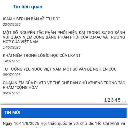
Tin liên quan
ISAIAH BERLIN BÀN VỀ “TỰ DO”
22/07/2026
MỘT SỐ NGUYÊN TẮC PHÂN PHỐI HIỆN ĐẠI TRONG SỰ SO SÁNH
Ngày 10-11/8/2026 Hội thảo quốc tế với chủ đề: "Hồ Chí Minh và
VỚI QUAN NIỆM CÔNG BẰNG PHÂN PHỐI CỦA C.MÁC VÀ TRƯỜNG
Rosa Luxemburg về dân chủ: giá trị
HỢP CỦA VIỆT NAM
14/07/2026
Quan điểm của Chủ tịch Hồ Chí Minh về lợi ích, nguyên tắc, bản chất,
KHÁI NIỆM TRONG LÔGÍC HỌC CỦA I.KANT
cách tổ chức và quản lý của
14/07/2026
TƯ TƯỞNG YÊU NƯỚC VIỆT NAM: MỘT SỐ VẤN ĐỀ NGHIÊN CỨU
Kế hoạch hành động 100 ngày tập trung xử lý các điểm nghẽn về
06/07/2026
chuyển đổi số trong các cơ quan Đảng
QUAN NIỆM CỦA PLATO VỀ THỂ CHẾ DÂN CHỦ ATHENS TRONG TÁC
PHẨM “CỘNG HÒA”
Hội thảo khoa học quốc tế: “Nền kinh tế độc lập, tự chủ: Sáng kiến của
06/07/2026
Cộng hòa Dân chủ Nhân dân
1
2
3
4
5
...
Chủ tịch Viện Hàn lâm Khoa học xã hội Việt Nam thăm và làm việc tại
Viện Khoa học Kinh tế và Xã hội
TIN MỚI
Bản tin Đài Truyền hình Hà Nội: Lễ Khai mạc trưng bày "Kết nối truyền