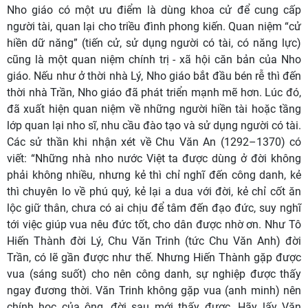
Nho giáo có một ưu điểm là dùng khoa cử để cung cấp
người tài, quan lại cho triều đình phong kiến. Quan niệm “cử
hiền dữ năng” (tiến cử, sử dụng người có tài, có năng lực)
cũng là một quan niệm chính trị - xã hội căn bản của Nho
giáo. Nếu như ở thời nhà Lý, Nho giáo bắt đầu bén rễ thì đến
thời nhà Trần, Nho giáo đã phát triển mạnh mẽ hơn. Lúc đó,
đã xuất hiện quan niệm về những người hiền tài hoặc tầng
lớp quan lại nho sĩ, nhu cầu đào tạo và sử dụng người có tài.
Các sử thần khi nhận xét về Chu Văn An (1292–1370) có
viết: “Những nhà nho nước Việt ta được dùng ở đời không
phải không nhiều, nhưng kẻ thì chỉ nghĩ đến công danh, kẻ
thì chuyên lo về phú quý, kẻ lại a dua với đời, kẻ chỉ cốt ăn
lộc giữ thân, chưa có ai chịu để tâm đến đạo đức, suy nghĩ
tới việc giúp vua nêu đức tốt, cho dân được nhờ ơn. Như Tô
Hiến Thành đời Lý, Chu Văn Trinh (tức Chu Văn Anh) đời
Trần, có lẽ gần được như thế. Nhưng Hiến Thành gặp được
vua (sáng suốt) cho nên công danh, sự nghiệp được thấy
ngay đương thời. Văn Trinh không gặp vua (anh minh) nên
chính học của ông, đời sau mới thấy được. Hãy lấy Văn