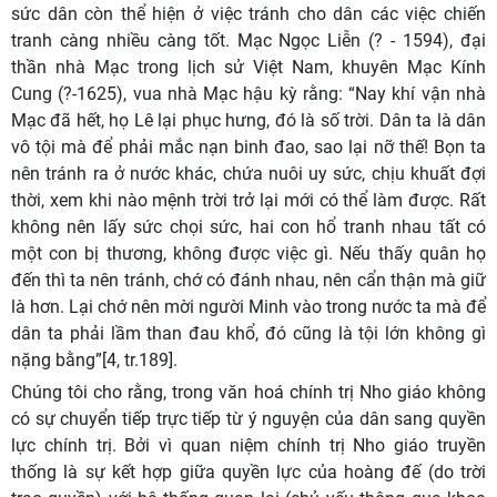
sức dân còn thể hiện ở việc tránh cho dân các việc chiến
tranh càng nhiều càng tốt. Mạc Ngọc Liễn (? - 1594), đại
thần nhà Mạc trong lịch sử Việt Nam, khuyên Mạc Kính
Cung (?-1625), vua nhà Mạc hậu kỳ rằng: “Nay khí vận nhà
Mạc đã hết, họ Lê lại phục hưng, đó là số trời. Dân ta là dân
vô tội mà để phải mắc nạn binh đao, sao lại nỡ thế! Bọn ta
nên tránh ra ở nước khác, chứa nuôi uy sức, chịu khuất đợi
thời, xem khi nào mệnh trời trở lại mới có thể làm được. Rất
không nên lấy sức chọi sức, hai con hổ tranh nhau tất có
một con bị thương, không được việc gì. Nếu thấy quân họ
đến thì ta nên tránh, chớ có đánh nhau, nên cẩn thận mà giữ
là hơn. Lại chớ nên mời người Minh vào trong nước ta mà để
dân ta phải lầm than đau khổ, đó cũng là tội lớn không gì
nặng bằng”[4, tr.189].
Chúng tôi cho rằng, trong văn hoá chính trị Nho giáo không
có sự chuyển tiếp trực tiếp từ ý nguyện của dân sang quyền
lực chính trị. Bởi vì quan niệm chính trị Nho giáo truyền
thống là sự kết hợp giữa quyền lực của hoàng đế (do trời