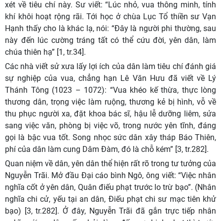
xét về tiêu chí này. Sư viết: “Lúc nhỏ, vua thông minh, tính
khí khôi hoạt rộng rãi. Tới học ở chùa Lục Tổ thiền sư Vạn
Hạnh thấy cho là khác lạ, nói: “Đây là người phi thường, sau
này đến lúc cường tráng tất có thể cứu đời, yên dân, làm
chúa thiên hạ” [1, tr.34].
Các nhà viết sử xưa lấy lợi ích của dân làm tiêu chí đánh giá
sự nghiệp của vua, chẳng hạn Lê Văn Hưu đã viết về Lý
Thánh Tông (1023 – 1072): “Vua khéo kế thừa, thực lòng
thương dân, trọng việc làm ruộng, thương kẻ bị hình, vỗ về
thu phục người xa, đặt khoa bác sĩ, hậu lễ dưỡng liêm, sửa
sang việc văn, phòng bị việc võ, trong nước yên tĩnh, đáng
gọi là bậc vua tốt. Song nhọc sức dân xây tháp Báo Thiên,
phí của dân làm cung Dâm Đàm, đó là chỗ kém” [3, tr.282].
Quan niệm về dân, yên dân thể hiện rất rõ trong tư tưởng của
Nguyễn Trãi. Mở đầu Đại cáo bình Ngô, ông viết: “Việc nhân
nghĩa cốt ở yên dân, Quân điếu phạt trước lo trừ bạo”. (Nhân
nghĩa chi cử, yếu tại an dân, Điếu phạt chi sư mạc tiên khử
bạo) [3, tr.282]. Ở đây, Nguyễn Trãi đã gắn trực tiếp nhân