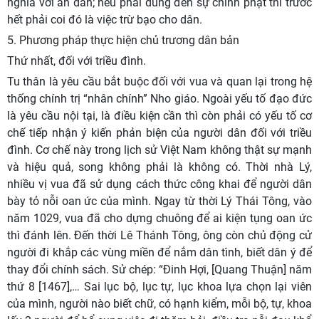
nghĩa với an dân; nếu phải dùng đến sự chinh phạt thì trước
hết phải coi đó là việc trừ bạo cho dân.
5. Phương pháp thực hiện chủ trương dân bản
Thứ nhất, đối với triều đình.
Tu thân là yêu cầu bắt buộc đối với vua và quan lại trong hệ
thống chính trị “nhân chính” Nho giáo. Ngoài yếu tố đạo đức
là yêu cầu nội tại, là điều kiện cần thì còn phải có yếu tố cơ
chế tiếp nhận ý kiến phản biện của người dân đối với triều
đình. Cơ chế này trong lịch sử Việt Nam không thật sự mạnh
và hiệu quả, song không phải là không có. Thời nhà Lý,
nhiều vị vua đã sử dụng cách thức công khai để người dân
bày tỏ nỗi oan ức của mình. Ngay từ thời Lý Thái Tông, vào
năm 1029, vua đã cho dựng chuông để ai kiện tụng oan ức
thì đánh lên. Đến thời Lê Thánh Tông, ông còn chủ động cử
người đi khắp các vùng miền để nắm dân tình, biết dân ý để
thay đổi chính sách. Sử chép: “Đinh Hợi, [Quang Thuận] năm
thứ 8 [1467],… Sai lục bộ, lục tự, lục khoa lựa chọn lại viên
của mình, người nào biết chữ, có hạnh kiểm, mỗi bộ, tự, khoa