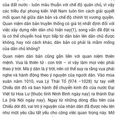
của đất nước - luôn mâu thuẫn với chế độ quân chủ, vì vậy
các triều đại phong kiến Việt Nam luôn tìm cách giải quyết
mối quan hệ giữa dân bản và chế độ chính trị vương quyền.
Quan niệm dân bản truyền thống có giá trị nhất định đối với
việc xây dựng nền dân chủ hiện nay(1), song vấn đề đặt ra
là có thể chuyển hoá trực tiếp từ dân bản lên dân chủ được
không, hay nói cách khác, dân bản có phải là mầm mống
của dân chủ không?
Quan niệm dân bản cũng gắn liền với quan niệm thiên
mệnh. Vua là thiên tử - con trời – vì vậy làm mọi việc phải
theo ý trời. Mà ý dân là ý trời, nên có thể suy ra rằng vua phải
nghe và hành động theo ý nguyện của người dân. Vào mùa
xuân năm 1010, vua Lý Thái Tổ (974 –1028) tự tay viết
Chiếu dời đô và ban hành để chuyển kinh đô của nước Đại
Việt từ Hoa Lư (thuộc tỉnh Ninh Bình ngày nay) ra thành Đại
La (Hà Nội ngày nay). Ngay từ những dòng đầu tiên của
Chiếu dời đô, vai trò ý nguyện của nhân dân đã được nêu lên
như một yêu cầu tất yếu cho công việc quan trọng này. Mở