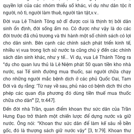
quyền lợi của các nhóm thiểu số khác, ví dụ như dân tộc ít
người, nô tì, người làm thuê, người tàn tật,v.v..
Đời vua Lê Thánh Tông sở dĩ được coi là thịnh trị bởi dân
sinh ổn định, đời sống ấm no. Có được như vậy là do các
đời trước đã chủ trương và thi hành một số chính sách có lợi
cho dân sinh. Bên cạnh các chính sách phát triển kinh tế,
nhiều vị vua trong lịch sử nước ta cũng chú ý đến các chính
sách dân sinh khác, như y tế... Ví dụ, vua Lê Thánh Tông ra
“dụ cho quan lưu thủ là Lê Niệm phát 50 quan tiền kho nhà
nước, sai Tế sinh đường mua thuốc, sai người chữa chạy
cho những người mắc bệnh dịch ở các phủ Quốc Oai, Tam
Đới và dụ rằng: ‘Từ nay về sau, phủ nào có bệnh dịch thì cho
phép các quan địa phương đó dùng tiền thuế mua thuốc
chữa cho dân’” [2, tr.447].
Đến đời nhà Trần, quan điểm khoan thư sức dân của Trần
Hưng Đạo trở thành một chiến lược để dựng nước và giữ
nước. Ông nói: “Khoan thư sức dân để làm kế sâu rễ bền
gốc, đó là thượng sách giữ nước vậy” [3, tr.79]. Khoan thư