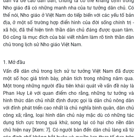
dân và đề cao dân bản, chúng ta có thể khẳng định trong
Nho giáo đã có những manh nha của tư tưởng dân chủ. Có
thể nói, Nho giáo ở Việt Nam do tiếp biến với các yếu tố bản
địa, ở một số trường hợp điển hình của đời sống chính trị -
xã hội, đã thể hiện tinh thần dân chủ đáng được quan tâm.
Đó cũng là mục đích của bài viết nhằm làm rõ tinh thần dân
chủ trong lịch sử Nho giáo Việt Nam.
1. Mở đầu
Vấn đề dân chủ trong lịch sử tư tưởng Việt Nam đã được
một số học giả trình bày, phân tích trong những năm qua.
Một trong những người đầu tiên khái quát về vấn đề này là
Phan Huy Lê với quan điểm cho rằng, những tư tưởng và
hình thức dân chủ nhất định được gọi là dân chủ nông dân
với đỉnh phát triển cao nhất là chủ nghĩa bình quân, dân chủ
công xã; rằng, loại hình dân chủ này mặc dù có những tác
dụng tích cực trong quá khứ, song lại có hại cho nền dân
chủ hiện nay [Xem: 7]. Có người bàn đến dân chủ làng xã từ