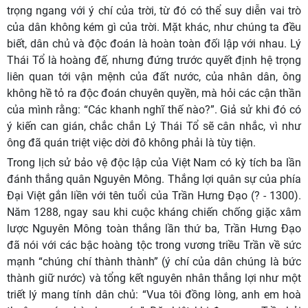
trọng ngang với ý chí của trời, từ đó có thể suy diễn vai trò
của dân không kém gì của trời. Mặt khác, như chúng ta đều
biết, dân chủ và độc đoán là hoàn toàn đối lập với nhau. Lý
Thái Tổ là hoàng đế, nhưng đứng trước quyết định hệ trọng
liên quan tới vận mệnh của đất nước, của nhân dân, ông
không hề tỏ ra độc đoán chuyên quyền, mà hỏi các cận thần
của mình rằng: “Các khanh nghĩ thế nào?”. Giả sử khi đó có
ý kiến can gián, chắc chắn Lý Thái Tổ sẽ cân nhắc, vì như
ông đã quán triệt việc dời đô không phải là tùy tiện.
Trong lịch sử bảo vệ độc lập của Việt Nam có kỳ tích ba lần
đánh thắng quân Nguyên Mông. Thắng lợi quân sự của phía
Đại Việt gắn liền với tên tuổi của Trần Hưng Đạo (? - 1300).
Năm 1288, ngay sau khi cuộc kháng chiến chống giặc xâm
lược Nguyên Mông toàn thắng lần thứ ba,
Trần Hưng Đạo
đã
nói với các bậc hoàng tộc trong vương triều Trần về sức
mạnh
“chúng chí thành thành” (ý chí của dân chúng là bức
thành giữ nước) và tổng kết nguyên nhân thắng lợi như một
triết lý mang tính dân chủ: “Vua tôi đồng lòng, anh em hoà