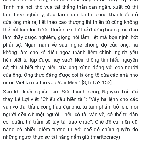
Trinh mà nói, thờ vua tất thẳng thắn can ngăn, xuất xử thì
làm theo nghĩa lý, đào tạo nhân tài thì công khanh đều ở
cửa ông mà ra, tiết tháo cao thượng thì thiên tử cũng không
thể bắt làm tôi được. Huống chi tư thế đường hoàng mà đạo
làm thầy được nghiêm, giọng nói lẫm liệt mà bọn nịnh hót
phải sợ. Ngàn năm về sau, nghe phong độ của ông, há
không làm cho kẻ điêu ngoa thành liêm chính, người yếu
hèn biết tự lập được hay sao? Nếu không tìm hiểu nguyên
cớ, thì ai biết thụy hiệu của ông xứng đáng với con người
của ông. Ông thực đáng được coi là ông tổ của các nhà nho
nước Việt ta mà thờ vào Văn Miếu” [3, tr.152-153].
Sau khi khởi nghĩa Lam Sơn thành công, Nguyễn Trãi đã
thay Lê Lợi viết “Chiếu cầu hiền tài”: “Vậy hạ lệnh cho các
văn võ đại thần, công hầu đại phu, từ tam phẩm trở lên, mỗi
người đều cử một người... nếu có tài văn võ, có thể trị dân
coi quân, thì trẫm sẽ tùy tài trao chức”. Chế độ cử hiền dữ
năng có nhiều điểm tương tự với chế độ chính quyền do
những người thực sự tài năng nắm giữ (meritocracy).