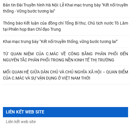
Bản tin Đài Truyền hình Hà Nội: Lễ Khai mạc trưng bày "Kết nối truyền
thống - Vững bước tương lai"
Thông báo Kết luận của đồng chí Tổng Bí thư, Chủ tịch nước Tô Lâm
tại Phiên họp Ban Chỉ đạo Trung
Khai mạc trưng bày “Kết nối truyền thống, vững bước tương lai”
TỪ QUAN NIỆM CỦA C.MÁC VỀ CÔNG BẰNG PHÂN PHỐI ĐẾN
NGUYÊN TẮC PHÂN PHỐI TRONG NỀN KINH TẾ THỊ TRƯỜNG
MỐI QUAN HỆ GIỮA DÂN CHỦ VÀ CHỦ NGHĨA XÃ HỘI – QUAN ĐIỂM
CỦA C.MÁC VÀ SỰ VẬN DỤNG Ở VIỆT NAM THỜI
LIÊN KẾT WEB SITE