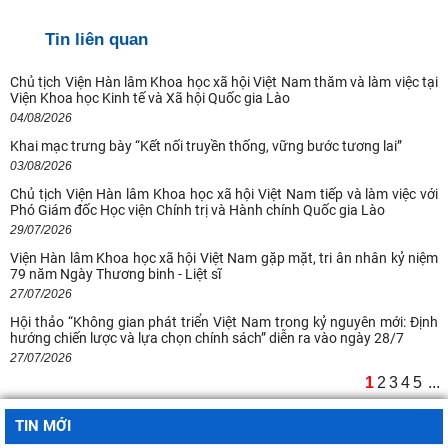
Tin liên quan
Chủ tịch Viện Hàn lâm Khoa học xã hội Việt Nam thăm và làm việc tại
Viện Khoa học Kinh tế và Xã hội Quốc gia Lào
04/08/2026
Khai mạc trưng bày “Kết nối truyền thống, vững bước tương lai”
Ngày 10-11/8/2026 Hội thảo quốc tế với chủ đề: "Hồ Chí Minh và
03/08/2026
Rosa Luxemburg về dân chủ: giá trị
Chủ tịch Viện Hàn lâm Khoa học xã hội Việt Nam tiếp và làm việc với
Phó Giám đốc Học viện Chính trị và Hành chính Quốc gia Lào
Quan điểm của Chủ tịch Hồ Chí Minh về lợi ích, nguyên tắc, bản chất,
29/07/2026
cách tổ chức và quản lý của
Viện Hàn lâm Khoa học xã hội Việt Nam gặp mặt, tri ân nhân kỷ niệm
79 năm Ngày Thương binh - Liệt sĩ
Kế hoạch hành động 100 ngày tập trung xử lý các điểm nghẽn về
27/07/2026
chuyển đổi số trong các cơ quan Đảng
Hội thảo “Không gian phát triển Việt Nam trong kỷ nguyên mới: Định
hướng chiến lược và lựa chọn chính sách” diễn ra vào ngày 28/7
Hội thảo khoa học quốc tế: “Nền kinh tế độc lập, tự chủ: Sáng kiến của
27/07/2026
Cộng hòa Dân chủ Nhân dân
1
2
3
4
5
...
Chủ tịch Viện Hàn lâm Khoa học xã hội Việt Nam thăm và làm việc tại
Viện Khoa học Kinh tế và Xã hội
TIN MỚI