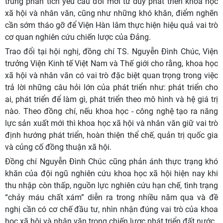
trung phân tích yêu cầu đổi mới tư duy phát triển khoa học
xã hội và nhân văn, cũng như những khó khăn, điểm nghẽn
cần sớm tháo gỡ để Viện Hàn lâm thực hiện hiệu quả vai trò
cơ quan nghiên cứu chiến lược của Đảng.
Trao đổi tại hội nghị, đồng chí TS.
Nguyễn Đình Chúc, Viện
trưởng Viện Kinh tế Việt Nam và Thế giới
cho rằng, khoa học
xã hội và nhân văn có vai trò đặc biệt quan trọng trong việc
trả lời những câu hỏi lớn của phát triển như: phát triển cho
ai, phát triển để làm gì, phát triển theo mô hình và hệ giá trị
nào. Theo đồng chí, nếu khoa học - công nghệ tạo ra năng
lực sản xuất mới thì khoa học xã hội và nhân văn giữ vai trò
định hướng phát triển, hoàn thiện thể chế, quản trị quốc gia
và củng cố đồng thuận xã hội.
Đồng chí Nguyễn Đình Chúc cũng phản ánh thực trạng khó
khăn của đội ngũ nghiên cứu khoa học xã hội hiện nay khi
thu nhập còn thấp, nguồn lực nghiên cứu hạn chế, tình trạng
“chảy máu chất xám” diễn ra trong nhiều năm qua và đề
nghị cần có cơ chế đầu tư, nhìn nhận đúng vai trò của khoa
học xã hội và nhân văn trong chiến lược phát triển đất nước.