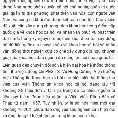
nguyên mới; nghiên cứu mô hình phát triển Việt Nam; xây
dựng Nhà nước pháp quyền xã hội chủ nghĩa; quản trị quốc
gia, quản trị địa phương; phát triển văn hóa, con người Việt
Nam và củng cố khối đại đoàn kết toàn dân tộc. Các ý kiến
đề xuất cần xây dựng chương trình khoa học trọng điểm cấp
quốc gia về khoa học xã hội và nhân văn phục vụ phát triển
đất nước trong kỷ nguyên mới; triển khai điều tra, xây dựng
bộ dữ liệu quốc gia chuyên sâu về khoa học xã hội và nhân
văn; đồng thời nghiên cứu cơ chế xây dựng đội ngũ chuyên
gia, nhà khoa học đầu ngành đủ năng lực hội nhập quốc tế…
Liên quan đến chuyển đổi số và hiện đại hóa hệ thống thông
tin - thư viện, đồng chí PGS.TS.
Vũ Hùng Cường, Viện trưởng
Viện Thông tin Khoa học xã hội
cho biết, hiện hệ thống thư
viện của Viện Thông tin Khoa học xã hội đang lưu trữ
khoảng 2,8 triệu đơn vị tài liệu, trong đó có nhiều nguồn tư
liệu quý hiếm được tiếp nhận từ Viện Viễn Đông Bác cổ
Pháp từ năm 1957. Tuy nhiên, tỷ lệ số hóa hiện mới đạt
khoảng 10-20%, chưa đáp ứng yêu cầu nghiên cứu hiện đại
và ứng dụng trí tuệ nhân tạo trong khoa học xã hội.