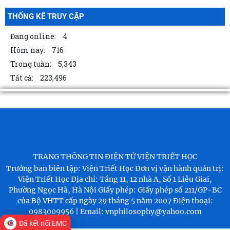
THỐNG KÊ TRUY CẬP
Đang online:
4
Hôm nay:
716
Trong tuần:
5,343
Tất cả:
223,496
TRANG THÔNG TIN ĐIỆN TỬ VIỆN TRIẾT HỌC
Trưởng ban biên tập: Viện Triết Học
Đơn vị vận hành quản trị:
Viện Triết Học
Địa chỉ: Tầng 11, 12 nhà A, Số 1 Liễu Giai,
Phường Ngọc Hà, Hà Nội
Giấy phép: Giấy phép số 211/GP-BC
của Bộ VHTT cấp ngày 29 tháng 5 năm 2007
Điện thoại:
0983009956 | Email: vnphilosophy@yahoo.com
Đã kết nối EMC