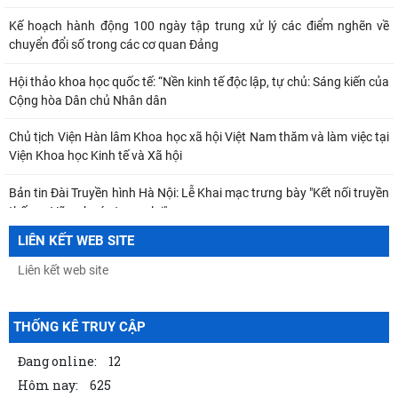
Kế hoạch hành động 100 ngày tập trung xử lý các điểm nghẽn về
chuyển đổi số trong các cơ quan Đảng
Hội thảo khoa học quốc tế: “Nền kinh tế độc lập, tự chủ: Sáng kiến của
Cộng hòa Dân chủ Nhân dân
Chủ tịch Viện Hàn lâm Khoa học xã hội Việt Nam thăm và làm việc tại
Viện Khoa học Kinh tế và Xã hội
Bản tin Đài Truyền hình Hà Nội: Lễ Khai mạc trưng bày "Kết nối truyền
thống - Vững bước tương lai"
LIÊN KẾT WEB SITE
Thông báo Kết luận của đồng chí Tổng Bí thư, Chủ tịch nước Tô Lâm
tại Phiên họp Ban Chỉ đạo Trung
Khai mạc trưng bày “Kết nối truyền thống, vững bước tương lai”
THỐNG KÊ TRUY CẬP
TỪ QUAN NIỆM CỦA C.MÁC VỀ CÔNG BẰNG PHÂN PHỐI ĐẾN
NGUYÊN TẮC PHÂN PHỐI TRONG NỀN KINH TẾ THỊ TRƯỜNG
Đang online:
12
Hôm nay:
625
MỐI QUAN HỆ GIỮA DÂN CHỦ VÀ CHỦ NGHĨA XÃ HỘI – QUAN ĐIỂM