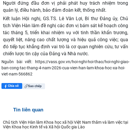
Người đứng đầu đơn vị phải phát huy trách nhiệm trong
quản lý, điều hành, bảo đảm đoàn kết, thống nhất.
Kết luận Hội nghị, GS.TS. Lê Văn Lợi, Bí thư Đảng ủy, Chủ
tịch Viện Hàn lâm đề nghị các đơn vị bám sát kế hoạch công
tác tháng 5, triển khai nhiệm vụ với tinh thần khẩn trương,
quyết liệt, nâng cao chất lượng và hiệu quả công việc; qua
đó tiếp tục khẳng định vai trò là cơ quan nghiên cứu, tư vấn
chiến lược tin cậy của Đảng và Nhà nước.
Nguồn bài viết:
https://vass.gov.vn/hoi-nghi-hoi-thao/hoi-nghi-giao-
ban-cong-tac-thang-4-nam-2026-cua-vien-han-lam-khoa-hoc-xa-hoi-
viet-nam-566862
Chia sẻ
Sao chép
Tin liên quan
Chủ tịch Viện Hàn lâm Khoa học xã hội Việt Nam thăm và làm việc tại
Viện Khoa học Kinh tế và Xã hội Quốc gia Lào