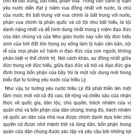
cho kẻ bất trung, bất hiếu, phản vua. Trong văn cảnh lý luận
yêu nước diễn đạt ý niệm vua đồng nhất với nước, là chủ
của nước, thì bất trung với vua chính là bất trung với nước,
phản vua chính là phản quốc và có tội như bất hiếu, là tội
danh nặng nhất và dễ hình dung nhất trong ý niệm đạo đức
của dân chúng và của Nho giáo trước nay vẫn lấy đức hiếu
sinh của trời đất tôn trọng sự sống làm lý luận căn bản, cội
rễ của mọi phán xử hành vi đạo đức của con người, không
phân biệt vị thế chính trị. Nói cách khác, sự đồng nhất giữa
đức trung với đức hiếu, giữa đạo đức xã hội và đạo đức gia
đình trong bổn phận của bầy tôi là một nội dung mới trong
biểu đạt tư tưởng yêu nước của triều Lý.
Như vậy, tư tưởng yêu nước triều Lý đã phát triển lên một
tầm mức mới với cả độ cao, bề rộng và chiều sâu của nhận
thức về quốc gia, dân tộc, chủ quyền, trách nhiệm của vị
quân chủ và bổn phận của dân chúng, trong đó, trách nhiệm
vệ quốc an dân của nhà vua được chính danh dựa trên chủ
quyền có được nhờ mệnh trời và lòng dân, bổn phận trung
quân của dân chúng được xác lập và yêu cầu bởi những lợi