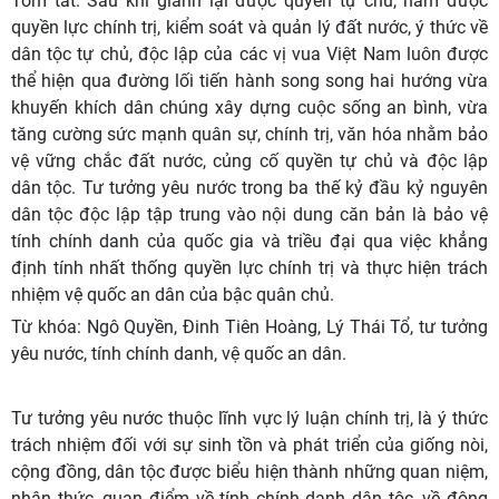
Tóm tắt:
Sau khi giành lại được quyền tự chủ, nắm được
quyền lực chính trị, kiểm soát và quản lý đất nước, ý thức về
dân tộc tự chủ, độc lập của các vị vua Việt Nam luôn được
thể hiện qua đường lối tiến hành song song hai hướng vừa
khuyến khích dân chúng xây dựng cuộc sống an bình, vừa
tăng cường sức mạnh quân sự, chính trị, văn hóa nhằm bảo
vệ vững chắc đất nước, củng cố quyền tự chủ và độc lập
dân tộc. Tư tưởng yêu nước trong ba thế kỷ đầu kỷ nguyên
dân tộc độc lập tập trung vào nội dung căn bản là bảo vệ
tính chính danh của quốc gia và triều đại qua việc khẳng
định tính nhất thống quyền lực chính trị và thực hiện trách
nhiệm vệ quốc an dân của bậc quân chủ.
Từ khóa:
Ngô Quyền, Đinh Tiên Hoàng, Lý Thái Tổ, tư tưởng
yêu nước, tính chính danh, vệ quốc an dân.
Tư tưởng yêu nước thuộc lĩnh vực lý luận chính trị, là ý thức
trách nhiệm đối với sự sinh tồn và phát triển của giống nòi,
cộng đồng, dân tộc được biểu hiện thành những quan niệm,
nhận thức, quan điểm về tính chính danh dân tộc, về động