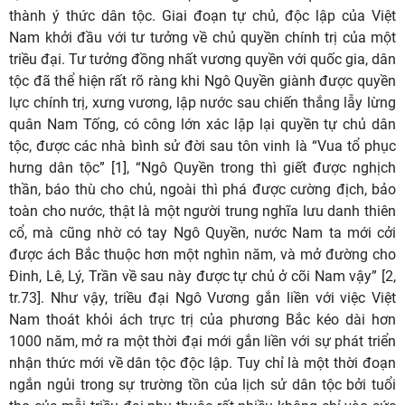
thành ý thức dân tộc. Giai đoạn tự chủ, độc lập của Việt
Nam khởi đầu với tư tưởng về chủ quyền chính trị của một
triều đại. Tư tưởng đồng nhất vương quyền với quốc gia, dân
tộc đã thể hiện rất rõ ràng khi Ngô Quyền giành được quyền
lực chính trị, xưng vương, lập nước sau chiến thắng lẫy lừng
quân Nam Tống, có công lớn xác lập lại quyền tự chủ dân
tộc, được các nhà bình sử đời sau tôn vinh là
“
Vua tổ phục
hưng dân tộc
” [1]
,
“Ngô Quyền trong thì giết được nghịch
thần, báo thù cho chủ, ngoài thì phá được cường địch, bảo
toàn cho nước, thật là một người trung nghĩa lưu danh thiên
cổ, mà cũng nhờ có tay Ngô Quyền, nước Nam ta mới cởi
được ách Bắc thuộc hơn một nghìn năm, và mở đường cho
Đinh, Lê, Lý, Trần về sau này được tự chủ ở cõi Nam vậy” [2,
tr.73].
Như vậy, triều đại Ngô Vương gắn liền với việc Việt
Nam thoát khỏi ách trực trị của phương Bắc kéo dài hơn
1000 năm, mở ra một thời đại mới gắn liền với sự phát triển
nhận thức mới về dân tộc độc lập.
Tuy chỉ là một thời đoạn
ngắn ngủi trong sự trường tồn của lịch sử dân tộc bởi
tuổi