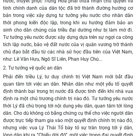
nước, thuyết phục Trung Hoa phải thừa nhận chủ quyền và
tính chính danh của dân tộc đã trở thành đường hướng cơ
bản trong việc xây dựng tư tưởng yêu nước cho nhân dân
thời phong kiến độc lập, trong khi xu hướng đảm bảo an
sinh cho dân chúng của triều đại dường như bị làm mờ đi.
Tư tưởng yêu nước được xây dựng dựa trên sự ngợi ca công
tích lập nước, bảo vệ đất nước của vị quân vương trở thành
chủ đạo bắt đầu từ các nhà sử học đầu tiên của Việt Nam
,
như
:
Lê Văn Hưu, Ngô Sĩ Liên, Phan Huy Chú...
2.
Tư tưởng vệ quốc an dân
Phải đến triều Lý, tư duy chính trị Việt Nam mới bắt đầu
quan tâm tới việc an dân. Nhân dân như một yếu tố quyết
định thành bại trong trị nước đã được tính đến khi nhà vua
định ra một chủ trương chính trị nào đó. Tư tưởng yêu nước
thời Lý đã chú trọng tới nội dung yêu dân, quan tâm tới lòng
dân. Cho dù không có bằng chứng cụ thể cho việc người dân
được trực tiếp tham gia vào một quyết định chính trị nào đó,
nhưng việc vua Lý Thái Tổ bày tỏ sự trân trọng tới ý dân,
lòng dân khi ra “Chiếu dời đô”, một việc trọng đại quyết định