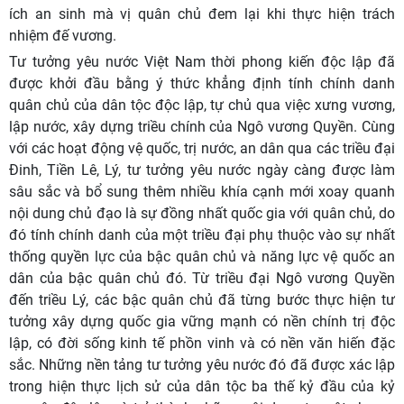
ích an sinh mà vị quân chủ đem lại khi thực hiện trách
nhiệm đế vương.
Tư tưởng yêu nước Việt Nam thời phong kiến độc lập đã
được khởi đầu bằng ý thức khẳng định tính chính danh
quân chủ của dân tộc độc lập, tự chủ qua việc xưng vương,
lập nước, xây dựng triều chính của Ngô vương Quyền. Cùng
với các hoạt động vệ quốc, trị nước, an dân qua các triều đại
Đinh, Tiền Lê, Lý, tư tưởng yêu nước ngày càng được làm
sâu sắc và bổ sung thêm nhiều khía cạnh mới xoay quanh
nội dung chủ đạo là sự đồng nhất quốc gia với quân chủ, do
đó tính chính danh của một triều đại phụ thuộc vào sự nhất
thống quyền lực của bậc quân chủ và năng lực vệ quốc an
dân của bậc quân chủ đó. Từ triều đại Ngô vương Quyền
đến triều Lý, các bậc quân chủ đã từng bước thực hiện tư
tưởng xây dựng quốc gia vững mạnh có nền chính trị độc
lập, có đời sống kinh tế phồn vinh và có nền văn hiến đặc
sắc. Những nền tảng tư tưởng yêu nước đó đã được xác lập
trong hiện thực lịch sử của dân tộc ba thế kỷ đầu của kỷ