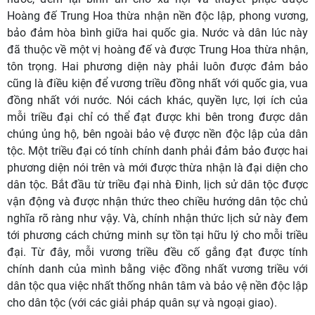
Hoàng đế Trung Hoa thừa nhận nền độc lập, phong vương,
bảo đảm hòa bình giữa hai quốc gia. Nước và dân lúc này
đã thuộc về một vị hoàng đế và được Trung Hoa thừa nhận,
tôn trọng. Hai phương diện này phải luôn được đảm bảo
cũng là điều kiện để vương triều đồng nhất với quốc gia, vua
đồng nhất với nước. Nói cách khác, quyền lực, lợi ích của
mỗi triều đại chỉ có thể đạt được khi bên trong được dân
chúng ủng hộ, bên ngoài bảo vệ được nền độc lập của dân
tộc. Một triều đại có tính chính danh phải đảm bảo được hai
phương diện nói trên và mới được thừa nhận là đại diện cho
dân tộc. Bắt đầu từ triều đại nhà Đinh, lịch sử dân tộc được
vận động và được nhận thức theo chiều hướng dân tộc chủ
nghĩa rõ ràng như vậy. Và, chính nhận thức lịch sử này đem
tới phương cách chứng minh sự tồn tại hữu lý cho mỗi triều
đại. Từ đây, mỗi vương triều đều cố gắng đạt được tính
chính danh của mình bằng việc đồng nhất vương triều với
dân tộc qua việc nhất thống nhân tâm và bảo vệ nền độc lập
cho dân tộc (với các giải pháp quân sự và ngoại giao).