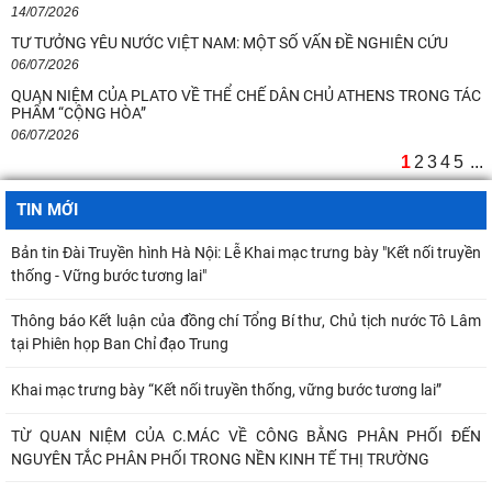
cách tổ chức và quản lý của
14/07/2026
TƯ TƯỞNG YÊU NƯỚC VIỆT NAM: MỘT SỐ VẤN ĐỀ NGHIÊN CỨU
Kế hoạch hành động 100 ngày tập trung xử lý các điểm nghẽn về
06/07/2026
chuyển đổi số trong các cơ quan Đảng
QUAN NIỆM CỦA PLATO VỀ THỂ CHẾ DÂN CHỦ ATHENS TRONG TÁC
PHẨM “CỘNG HÒA”
Hội thảo khoa học quốc tế: “Nền kinh tế độc lập, tự chủ: Sáng kiến của
06/07/2026
Cộng hòa Dân chủ Nhân dân
1
2
3
4
5
...
Chủ tịch Viện Hàn lâm Khoa học xã hội Việt Nam thăm và làm việc tại
Viện Khoa học Kinh tế và Xã hội
TIN MỚI
Bản tin Đài Truyền hình Hà Nội: Lễ Khai mạc trưng bày "Kết nối truyền
thống - Vững bước tương lai"
Thông báo Kết luận của đồng chí Tổng Bí thư, Chủ tịch nước Tô Lâm
tại Phiên họp Ban Chỉ đạo Trung
Khai mạc trưng bày “Kết nối truyền thống, vững bước tương lai”
TỪ QUAN NIỆM CỦA C.MÁC VỀ CÔNG BẰNG PHÂN PHỐI ĐẾN
NGUYÊN TẮC PHÂN PHỐI TRONG NỀN KINH TẾ THỊ TRƯỜNG