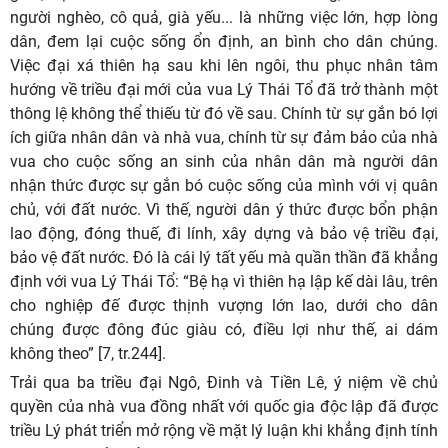
người nghèo, cô quả, già yếu... là những việc lớn, hợp lòng
dân, đem lại cuộc sống ổn định, an bình cho dân chúng.
Việc đại xá thiên hạ sau khi lên ngôi, thu phục nhân tâm
hướng về triều đại mới của vua Lý Thái Tổ đã trở thành một
thông lệ không thể thiếu từ đó về sau. Chính từ sự gắn bó lợi
ích giữa nhân dân và nhà vua, chính từ sự đảm bảo của nhà
vua cho cuộc sống an sinh của nhân dân mà người dân
nhận thức được sự gắn bó cuộc sống của mình với vị quân
chủ, với đất nước. Vì thế, người dân ý thức được bổn phận
lao động, đóng thuế, đi lính, xây dựng và bảo vệ triều đại,
bảo vệ đất nước. Đó là cái lý tất yếu mà quần thần đã khẳng
định với vua Lý Thái Tổ: “Bệ hạ vì thiên hạ lập kế dài lâu, trên
cho nghiệp đế được thịnh vượng lớn lao, dưới cho dân
chúng được đông đúc giàu có, điều lợi như thế, ai dám
không theo” [7, tr.244].
Trải qua ba triều đại Ngô, Đinh và Tiền Lê, ý niệm về chủ
quyền của nhà vua đồng nhất với quốc gia độc lập đã được
triều Lý phát triển mở rộng về mặt lý luận khi khẳng định tính