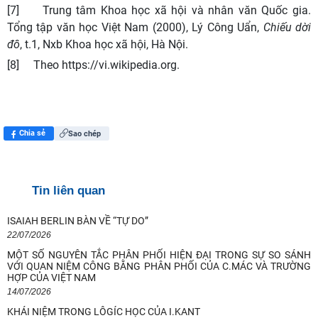
[7]
Trung tâm Khoa học xã hội và nhân văn Quốc gia.
Tổng tập văn học Việt Nam
(
2000
),
Lý Công Uẩn
,
Chiếu dời
đô
, t.
1
, Nxb Khoa học xã hội,
Hà Nội.
[8]
Theo https://vi.wikipedia.org.
Chia sẻ
Sao chép
Tin liên quan
ISAIAH BERLIN BÀN VỀ “TỰ DO”
22/07/2026
MỘT SỐ NGUYÊN TẮC PHÂN PHỐI HIỆN ĐẠI TRONG SỰ SO SÁNH
Ngày 10-11/8/2026 Hội thảo quốc tế với chủ đề: "Hồ Chí Minh và
VỚI QUAN NIỆM CÔNG BẰNG PHÂN PHỐI CỦA C.MÁC VÀ TRƯỜNG
Rosa Luxemburg về dân chủ: giá trị
HỢP CỦA VIỆT NAM
14/07/2026
Quan điểm của Chủ tịch Hồ Chí Minh về lợi ích, nguyên tắc, bản chất,
KHÁI NIỆM TRONG LÔGÍC HỌC CỦA I.KANT