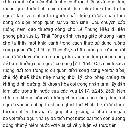
chính danh của triều đại là nhờ có được thiên ý và lòng dân,
muốn giữ được tính chính danh làm chủ thiên hạ đó thì
người làm vua phải là người nhất thống được nhân tâm
bằng cả biện pháp quân sự và dân sinh. Câu chuyện cấp
ruộng ném đao thưởng công cho Lê Phụng Hiểu đi tiên
phong phù vua Lý Thái Tông đánh thắng giặc phương Nam
cho ta thấy một khía cạnh trong cách thức sử dụng ruộng
công (quan địa) thời Lý. Theo đó, sở hữu ruộng tư của người
dân được triều đình tôn trọng, nhà vua chỉ dùng ruộng công
để ban thưởng cho người có công [7, tr.154]. Các chính sách
ruộng đất tôn trọng lệ cũ quân điền song song với tư điền,
chế độ thuế khóa nhẹ nhàng thời Lý cho phép chúng ta
khẳng định đường lối khoan hòa coi trọng nhân tâm, lấy dân
làm gốc trong trị nước của các vua Lý [7, tr.246, 250]. Nền
chính trị khoan hòa với những chính sách hợp lòng dân, trái
ngược với nền pháp trị khắc nghiệt thời Đinh, Lê, được thực
thi qua nhiều đời vua, đã giúp nhà Lý củng cố nhân tâm gắn
bó với triều đại. Nhà Lý đã tiến một bước dài trên con đường
đồng nhất ý niệm nước với vua cả về lý luận và thực tiễn.