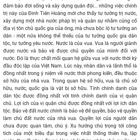
đảm bảo đời sống và xây dựng quân đội... những việc chính
trị này của Đinh Tiên Hoàng mới cho thấy tư tưởng trị nước,
xây dựng một nhà nước pháp trị và quân sự nhằm củng cố
địa vị tôn chủ quốc gia của ông, mà chưa bộc lộ tư tưởng an
dân
- một nửa không thể thiếu của tư tưởng quốc gia dân
tộc, tư tưởng yêu nước. Nước là của vua. Vua là người giành
được nước và bảo vệ được chủ quyền của mình đối với
nước. Đó là thực chất mối quan hệ giữa vua với nước thời kỳ
đầu độc lập của Việt Nam.
Lúc
này, nhân dân và lãnh thổ là
đồng nhất trong ý niệm về nước thời phong kiến, đều thuộc
sở hữu của nhà vua. Trong quan hệ sở hữu, vua là chủ sở
hữu, nước, quốc gia là vật bị sở hữu. Tính chính danh của
dân tộc được đồng nhất với tính chính danh của vị quân
chủ. Lợi ích của vị quân chủ được đồng nhất với lợi ích dân
tộc. Bảo vệ đất nước chính là bảo vệ đế quyền, bảo vệ quyền
làm chủ đất nước của nhà vua. Quyền lợi của người dân
chưa được quan tâm, chú ý. Xu hướng chú trọng tới công
tích của một triều đại trong việc nhất thống thiên hạ, lập