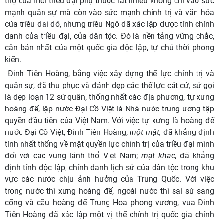
thọ của mỗi triều đại phụ thuộc rất nhiều không chỉ vào sức
mạnh quân sự mà còn vào sức mạnh chính trị và văn hóa
của triều đại đó,
nhưng triều Ngô đã xác lập được tính chính
danh của triều đại, của dân tộc. Đó là nền tảng vững chắc,
căn bản nhất của một quốc gia độc lập, tự chủ thời phong
kiến.
Đinh Tiên Hoàng, bằng việc xây dựng thế lực chính trị và
quân sự, đã thu phục và đánh dẹp các thế lực cát cứ, sử gọi
là dẹp loạn 12 sứ quân, thống nhất các địa phương, tự xưng
hoàng đế, lập nước Đại Cồ Việt là Nhà nước trung ương tập
quyền đầu tiên của Việt Nam. Với việc tự xưng là hoàng đế
nước Đại Cồ Việt, Đinh Tiên Hoàng,
một mặt
,
đã khẳng định
tính nhất thống về mặt quyền lực chính trị của triều đại mình
đối với các vùng lãnh thổ Việt Nam;
mặt khác
, đã khẳng
định tính độc lập,
chính danh lịch sử của dân tộc
trong khu
vực các nước chịu ảnh hưởng của Trung Quốc. Với việc
trong nước thì xưng hoàng đế, ngoài nước thì sai sứ sang
cống và cầu hoàng đế Trung Hoa phong vương, vua Đinh
Tiên Hoàng đã xác lập một vị thế chính trị quốc gia chính