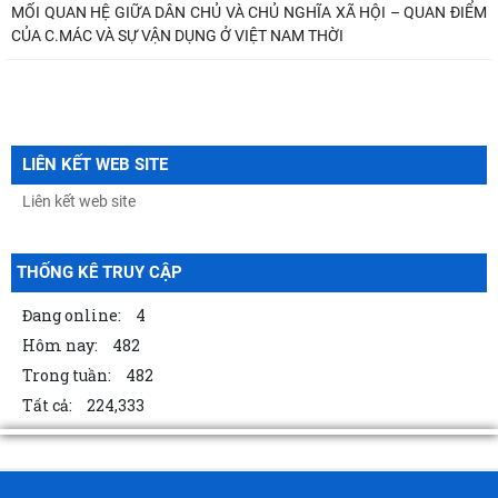
MỐI QUAN HỆ GIỮA DÂN CHỦ VÀ CHỦ NGHĨA XÃ HỘI – QUAN ĐIỂM
CỦA C.MÁC VÀ SỰ VẬN DỤNG Ở VIỆT NAM THỜI
LIÊN KẾT WEB SITE
THỐNG KÊ TRUY CẬP
Đang online:
4
Hôm nay:
482
Trong tuần:
482
Tất cả:
224,333