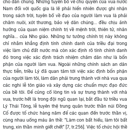
cho dân chúng. Những tuyên bố về chủ quyền của vua nước
Nam đối với quốc gia là lẽ phải hiển nhiên được ghi nhận
trong sách trời, tuyên bố về đạo của người làm vua là phải
chăm nuôi, xót thương, bảo vệ dân chúng... đều chịu ảnh
hưởng của quan niệm chính trị về mệnh trời, thiên tử, nhân
nghĩa... của Nho giáo. Những tư tưởng chính trị này không
chỉ nhằm khẳng định tính chính danh của triều đại trong
việc làm chủ đất nước mà còn xác định rõ tính chính danh
đó trong việc xác định trách nhiệm chăm dân như là bổn
phận của người làm vua. Ngoài những chính sách an dân
thực tiễn, triều Lý đã quan tâm tới việc xác định bổn phận
của người làm tôi, làm dân phải trung thành với nhà vua qua
các nghi lễ tôn giáo và xây dựng các chuẩn mực đạo đức
của bề tôi. Để củng cố lòng tin và sự trung thành với nhà
vua, trước hết là trong đội ngũ quan lại, bắt đầu từ triều vua
Lý Thái Tông, lễ tuyên thệ trung quân trước thần núi Đồng
Cổ được tổ chức hàng năm để các quan đến trước thần vị,
cùng nhau uống máu ăn thề: “Làm con bất hiếu, làm tôi bất
trung, xin thần minh giết chết”
[7, tr.256]
. Việc tổ chức hội thề