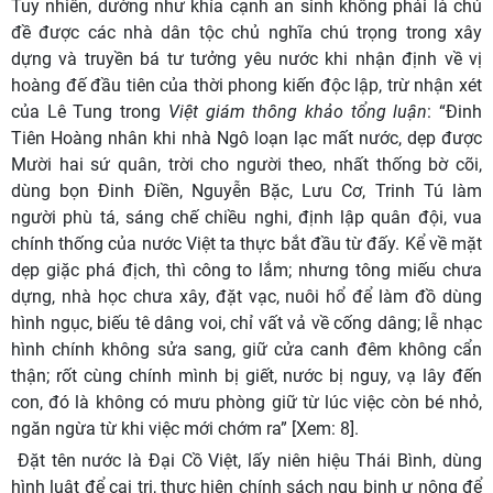
Tuy nhiên, dường như khía cạnh an sinh không phải là chủ
đề được các nhà dân tộc chủ nghĩa chú trọng trong xây
dựng và truyền bá tư tưởng yêu nước khi nhận định về vị
hoàng đế đầu tiên của thời phong kiến độc lập, trừ nhận xét
của Lê Tung trong
Việt giám thông khảo tổng luận
: “Đinh
Tiên Hoàng nhân khi nhà Ngô loạn lạc mất nước, dẹp được
Mười hai sứ quân, trời cho người theo, nhất thống bờ cõi,
dùng bọn Đinh Điền, Nguyễn Bặc, Lưu Cơ, Trinh Tú làm
người phù tá, sáng chế chiều nghi, định lập quân đội, vua
chính thống của nước Việt ta thực bắt đầu từ đấy. Kể về mặt
dẹp giặc phá địch, thì công to lắm; nhưng tông miếu chưa
dựng, nhà học chưa xây, đặt vạc, nuôi hổ để làm đồ dùng
hình ngục, biếu tê dâng voi, chỉ vất vả về cống dâng; lễ nhạc
hình chính không sửa sang, giữ cửa canh đêm không cẩn
thận; rốt cùng chính mình bị giết, nước bị nguy, vạ lây đến
con, đó là không có mưu phòng giữ từ lúc việc còn bé nhỏ,
ngăn ngừa từ khi việc mới chớm ra” [Xem: 8].
Đặt tên nước là Đại Cồ Việt, lấy niên hiệu Thái Bình, dùng
hình luật để cai trị, thực hiện chính sách ngụ binh ư nông để