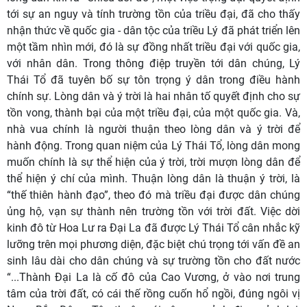
tới sự an nguy và tính trường tồn của triều đại, đã cho thấy
nhận thức về quốc gia - dân tộc của triều Lý đã phát triển lên
một tầm nhìn mới, đó là sự đồng nhất triều đại với quốc gia,
với nhân dân. Trong thông điệp truyền tới dân chúng, Lý
Thái Tổ đã tuyên bố sự tôn trọng ý dân trong điều hành
chính sự. Lòng dân và ý trời là hai nhân tố quyết định cho sự
tồn vong, thành bại của một triều đại, của một quốc gia. Và,
nhà vua chính là người thuận theo lòng dân và ý trời để
hành động. Trong quan niệm của Lý Thái Tổ, lòng dân mong
muốn chính là sự thể hiện của ý trời, trời mượn lòng dân để
thể hiện ý chí của mình. Thuận lòng dân là thuận ý trời, là
“thế thiên hành đạo”, theo đó mà triều đại được dân chúng
ủng hộ, vạn sự thành nên trường tồn với trời đất. Việc dời
kinh đô từ Hoa Lư ra Đại La đã được Lý Thái Tổ cân nhắc kỹ
lưỡng trên mọi phương diện, đặc biệt chú trọng tới vấn đề an
sinh lâu dài cho dân chúng và sự trường tồn cho đất nước
“...Thành Đại La là cố đô của Cao Vương, ở vào nơi trung
tâm của trời đất, có cái thế rồng cuốn hổ ngồi, đúng ngôi vị