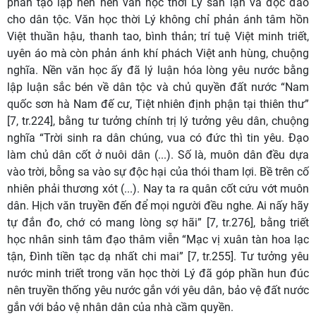
phần tạo lập nên nền văn học thời Lý sán lạn và độc đáo
cho dân tộc. Văn học thời Lý không chỉ phản ánh tâm hồn
Việt thuần hậu, thanh tao, bình thản; trí tuệ Việt minh triết,
uyên áo mà còn phản ánh khí phách Việt anh hùng, chuộng
nghĩa. Nền văn học ấy đã lý luận hóa lòng yêu nước bằng
lập luận sắc bén về dân tộc và chủ quyền đất nước “Nam
quốc sơn hà Nam đế cư, Tiệt nhiên định phận tại thiên thư”
[7, tr.224], bằng tư tưởng chính trị lý tưởng yêu dân, chuộng
nghĩa “Trời sinh ra dân chúng, vua có đức thì tin yêu. Đạo
làm chủ dân cốt ở nuôi dân (...). Số là, muôn dân đều dựa
vào trời, bỗng sa vào sự độc hại của thói tham lợi. Bề trên cố
nhiên phải thương xót (...). Nay ta ra quân cốt cứu vớt muôn
dân. Hịch văn truyền đến để mọi người đều nghe. Ai nấy hãy
tự đắn đo, chớ có mang lòng sợ hãi” [7, tr.276], bằng triết
học nhân sinh tâm đạo thâm viễn “Mạc vị xuân tàn hoa lạc
tận, Đình tiền tạc dạ nhất chi mai” [7, tr.255]. Tư tưởng yêu
nước minh triết trong văn học thời Lý đã góp phần hun đúc
nên truyền thống yêu nước gắn với yêu dân, bảo vệ đất nước
gắn với bảo vệ nhân dân của nhà cầm quyền.