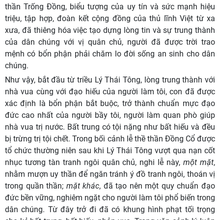
thần Trống Đồng, biểu tượng của uy tín và sức mạnh hiệu
triệu, tập hợp, đoàn kết cộng đồng của thủ lĩnh Việt từ xa
xưa, đã thiêng hóa việc tạo dựng lòng tin và sự trung thành
của dân chúng với vị quân chủ, người đã được trời trao
mệnh có bổn phận phải chăm lo đời sống an sinh cho dân
chúng.
Như vậy, bắt đầu từ triều Lý Thái Tông, lòng trung thành với
nhà vua cùng với đạo hiếu của người làm tôi, con đã được
xác định là bổn phận bắt buộc, trở thành chuẩn mực đạo
đức cao nhất của người bầy tôi, người làm quan phò giúp
nhà vua trị nước. Bất trung có tội nặng như bất hiếu và đều
bị trừng trị tội chết. Trong bối cảnh lễ thề thần Đồng Cổ được
tổ chức thường niên sau khi Lý Thái Tông vượt qua nạn cốt
nhục tương tàn tranh ngôi quân chủ, nghi lễ này
,
một mặt
,
nhằm mượn uy thần để ngăn tránh ý đồ tranh ngôi, thoán vị
trong quần thần
;
mặt khác
, đã tạo nên một quy chuẩn đạo
đức bền vững, nghiêm ngặt cho người làm tôi phổ biến trong
dân chúng. Từ đây trở đi đã có khung hình phạt tối trọng