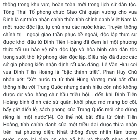
thống trong khu vực, hoàn toàn mới trong lịch sử dân tộc.
Tống Thái Tổ phong chức Giao Chỉ quận vương cho vua
Đinh là sự thừa nhận chính thức tính chính danh Việt Nam là
một nước độc lập, tự chủ như các nước khác. Truyền thống
chính trị
-
ngoại giao thần phục bề ngoài, độc lập thực sự
được khởi đầu từ Đinh Tiên Hoàng đã đem lại một phương
thức tối ưu bảo vệ nền độc lập và hòa bình cho dân tộc
trong suốt thời kỳ phong kiến độc lập. Điều này đã được các
sử gia phong kiến nhận định rất xác đáng. Lê Văn Hưu coi
vua Đinh Tiên Hoàng là
“
bậc thánh triết
”,
Phan Huy Chú
nhận xét: “
Xét nước ta từ thời Hùng Vương mới bắt đầu
thông hiếu với Trung Quốc nhưng danh hiệu còn nhỏ không
được dự vào hàng chư hầu triều hội... đến khi Đinh Tiên
Hoàng bình định các sứ quân, khôi phục mở mang bờ cõi,
bấy giờ điển lễ, sách phong của Trung Quốc mới cho đứng
riêng là một nước”[4]. Có thể nói, bắt đầu từ Đinh Tiên
Hoàng, tính chính danh của một triều đại được thừa nhận
trên hai phương diện: Nhất thống được nhân tâm trong
nước, đem lại bình an cho xã hội và thuyết phục được