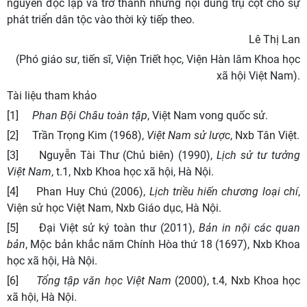
nguyên độc lập và trở thành những nội dung trụ cột cho sự
phát triển dân tộc vào thời kỳ tiếp theo.
Lê Thị Lan
(Phó giáo sư, tiến sĩ, Viện
Triết học, Viện Hàn lâm Khoa học
xã hội Việt Nam).
Tài liệu tham khảo
[1]
Phan Bội Châu toàn tập
,
Việt Nam vong quốc sử.
[2] T
rần Trọng Kim
(
1968
),
Việt Nam sử lược
,
Nxb
Tân Việt
.
[3]
Nguyễn Tài Thư
(C
hủ biên
) (
1990
),
Lịch sử tư tưởng
Việt Nam
,
t.
1,
Nxb
Khoa học xã hội
, Hà Nội.
[4]
Phan Huy Chú
(
2006
),
Lịch triều hiến chương loại chí
,
Viện sử học Việt Nam
, Nxb
Giáo dục
, Hà Nội.
[5]
Đại Việt sử ký toàn thư
(
2011
),
Bản in nội các quan
bản
, Mộc bản khắc năm Chính Hòa thứ 18 (1697),
Nxb
Khoa
học xã hội
,
Hà Nội
.
[6]
Tổng tập văn học Việt Nam
(
2000
), t.
4,
Nxb
Khoa học
xã hội
,
Hà Nội
.