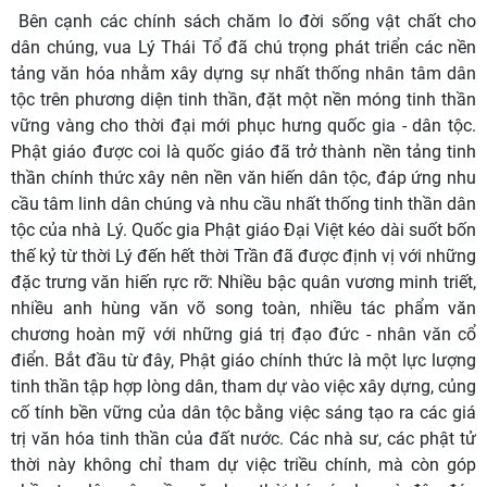
Bên cạnh các chính sách chăm lo đời sống vật chất cho
dân chúng, vua Lý Thái Tổ đã chú trọng phát triển các nền
tảng văn hóa nhằm xây dựng sự nhất thống nhân tâm dân
tộc trên phương diện tinh thần, đặt một nền móng tinh thần
vững vàng cho thời đại mới phục hưng quốc gia - dân tộc.
Phật giáo được coi là quốc giáo đã trở thành nền tảng tinh
thần chính thức xây nên nền văn hiến dân tộc, đáp ứng nhu
cầu tâm linh dân chúng và nhu cầu nhất thống tinh thần dân
tộc của nhà Lý. Quốc gia Phật giáo Đại Việt kéo dài suốt bốn
thế kỷ từ thời Lý đến hết thời Trần đã được định vị với những
đặc trưng văn hiến rực rỡ: Nhiều bậc quân vương minh triết,
nhiều anh hùng văn võ song toàn, nhiều tác phẩm văn
chương hoàn mỹ với những giá trị đạo đức - nhân văn cổ
điển. Bắt đầu từ đây, Phật giáo chính thức là một lực lượng
tinh thần tập hợp lòng dân, tham dự vào việc xây dựng, củng
cố tính bền vững của dân tộc bằng việc sáng tạo ra các giá
trị văn hóa tinh thần của đất nước. Các nhà sư, các phật tử
thời này không chỉ tham dự việc triều chính, mà còn góp