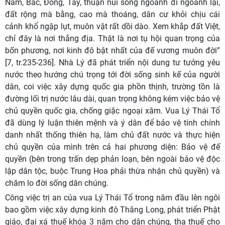
Nam, Bắc, Đông, Tây, thuận núi sông ngoảnh đi ngoảnh lại,
đất rộng mà bằng, cao mà thoáng, dân cư khỏi chịu cái
cảnh khổ ngập lụt, muôn vật rất dồi dào. Xem khắp đất Việt,
chỉ đây là nơi thắng địa. Thật là nơi tụ hội quan trọng của
bốn phương, nơi kinh đô bật nhất của đế vương muôn đời”
[7, tr.235-236]. Nhà Lý đã phát triển nội dung tư tưởng yêu
nước theo hướng chú trọng tới đời sống sinh kế của người
dân, coi việc xây dựng quốc gia phồn thịnh, trường tồn là
đường lối trị nước lâu dài, quan trọng không kém việc bảo vệ
chủ quyền quốc gia, chống giặc ngoại xâm. Vua Lý Thái Tổ
đã dùng lý luận thiên mệnh và ý dân để bảo vệ tính chính
danh nhất thống thiên hạ, làm chủ đất nước và thực hiện
chủ quyền của mình trên cả hai phương diện: Bảo vệ đế
quyền (bên trong trấn dẹp phản loạn, bên ngoài bảo vệ độc
lập dân tộc, buộc Trung Hoa phải thừa nhận chủ quyền) và
chăm lo đời sống dân chúng.
Công việc trị an của vua Lý Thái Tổ trong năm đầu lên ngôi
bao gồm việc xây dựng kinh đô Thăng Long, phát triển Phật
giáo, đại xá thuế khóa 3 năm cho dân chúng, tha thuế cho