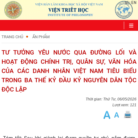
VI
EN
|
TRANG CHỦ
ẤN PHẨM
TƯ TƯỞNG YÊU NƯỚC QUA ĐƯỜNG LỐI VÀ
HOẠT ĐỘNG CHÍNH TRỊ, QUÂN SỰ, VĂN HÓA
CỦA CÁC DANH NHÂN VIỆT NAM TIÊU BIỂU
TRONG BA THẾ KỶ ĐẦU KỶ NGUYÊN DÂN TỘC
ĐỘC LẬP
Thứ Tư, 06/05/2026
Lượt xem: 121