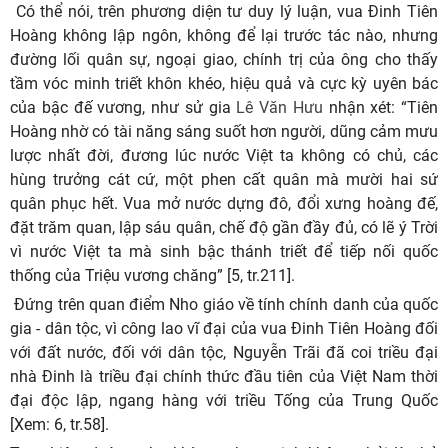
Có thể nói, trên phương diện tư duy lý luận, vua Đinh Tiên
Hoàng không lập ngôn, không để lại trước tác nào, nhưng
đường lối quân sự, ngoại giao, chính trị của ông cho thấy
tầm vóc minh triết khôn khéo, hiệu quả và cực kỳ uyên bác
của bậc đế vương, như
sử gia
Lê Văn Hưu
nhận xét: “
Tiên
Hoàng nhờ có tài năng sáng suốt hơn người, dũng cảm mưu
lược nhất đời, đương lúc nước Việt ta không có chủ, các
hùng trưởng cát cứ, một phen cất quân mà mười hai sứ
quân phục hết. Vua mở nước dựng đô, đổi xưng hoàng đế,
đặt trăm quan, lập sáu quân, chế độ gần đầy đủ, có lẽ ý Trời
vì nước Việt ta mà sinh bậc thánh triết để tiếp nối quốc
thống của Triệu vương chăng
”
[5, tr.211].
Đứng trên quan điểm Nho giáo về tính chính danh của quốc
gia - dân tộc, vì công lao vĩ đại của vua Đinh Tiên Hoàng đối
với đất nước, đối với dân tộc, Nguyễn Trãi đã coi triều đại
nhà Đinh là triều đại chính thức đầu tiên của Việt Nam thời
đại độc lập, ngang hàng với triều Tống của Trung Quốc
[Xem: 6, tr.58].