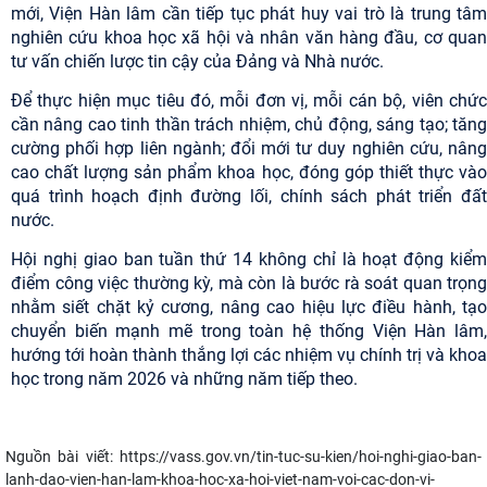
mới, Viện Hàn lâm cần tiếp tục phát huy vai trò là trung tâm
nghiên cứu khoa học xã hội và nhân văn hàng đầu, cơ quan
tư vấn chiến lược tin cậy của Đảng và Nhà nước.
Để thực hiện mục tiêu đó, mỗi đơn vị, mỗi cán bộ, viên chức
cần nâng cao tinh thần trách nhiệm, chủ động, sáng tạo; tăng
cường phối hợp liên ngành; đổi mới tư duy nghiên cứu, nâng
cao chất lượng sản phẩm khoa học, đóng góp thiết thực vào
quá trình hoạch định đường lối, chính sách phát triển đất
nước.
Hội nghị giao ban tuần thứ 14 không chỉ là hoạt động kiểm
điểm công việc thường kỳ, mà còn là bước rà soát quan trọng
nhằm siết chặt kỷ cương, nâng cao hiệu lực điều hành, tạo
chuyển biến mạnh mẽ trong toàn hệ thống Viện Hàn lâm,
hướng tới hoàn thành thắng lợi các nhiệm vụ chính trị và khoa
học trong năm 2026 và những năm tiếp theo.
Nguồn bài viết:
https://vass.gov.vn/tin-tuc-su-kien/hoi-nghi-giao-ban-
lanh-dao-vien-han-lam-khoa-hoc-xa-hoi-viet-nam-voi-cac-don-vi-