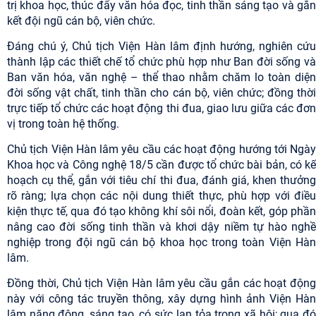
trị khoa học, thúc đẩy văn hóa đọc, tinh thần sáng tạo và gắn
kết đội ngũ cán bộ, viên chức.
Đáng chú ý, Chủ tịch Viện Hàn lâm định hướng, nghiên cứu
thành lập các thiết chế tổ chức phù hợp như Ban đời sống và
Ban văn hóa, văn nghệ – thể thao nhằm chăm lo toàn diện
đời sống vật chất, tinh thần cho cán bộ, viên chức; đồng thời
trực tiếp tổ chức các hoạt động thi đua, giao lưu giữa các đơn
vị trong toàn hệ thống.
Chủ tịch Viện Hàn lâm yêu cầu các hoạt động hướng tới Ngày
Khoa học và Công nghệ 18/5 cần được tổ chức bài bản, có kế
hoạch cụ thể, gắn với tiêu chí thi đua, đánh giá, khen thưởng
rõ ràng; lựa chọn các nội dung thiết thực, phù hợp với điều
kiện thực tế, qua đó tạo không khí sôi nổi, đoàn kết, góp phần
nâng cao đời sống tinh thần và khơi dậy niềm tự hào nghề
nghiệp trong đội ngũ cán bộ khoa học trong toàn Viện Hàn
lâm.
Đồng thời, Chủ tịch Viện Hàn lâm yêu cầu gắn các hoạt động
này với công tác truyền thông, xây dựng hình ảnh Viện Hàn
lâm năng động, sáng tạo, có sức lan tỏa trong xã hội; qua đó