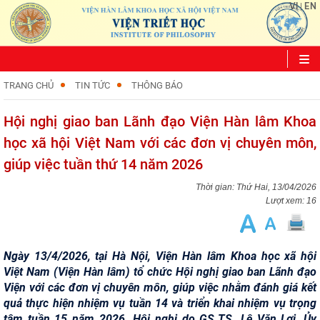
VI
EN
|
TRANG CHỦ
TIN TỨC
THÔNG BÁO
Hội nghị giao ban Lãnh đạo Viện Hàn lâm Khoa
học xã hội Việt Nam với các đơn vị chuyên môn,
giúp việc tuần thứ 14 năm 2026
Thứ Hai, 13/04/2026
Lượt xem: 16
Ngày 13/4/2026, tại Hà Nội, Viện Hàn lâm Khoa học xã hội
Việt Nam (Viện Hàn lâm) tổ chức Hội nghị giao ban Lãnh đạo
Viện với các đơn vị chuyên môn, giúp việc nhằm đánh giá kết
quả thực hiện nhiệm vụ tuần 14 và triển khai nhiệm vụ trọng
tâm tuần 15 năm 2026. Hội nghị do GS.TS. Lê Văn Lợi, Ủy