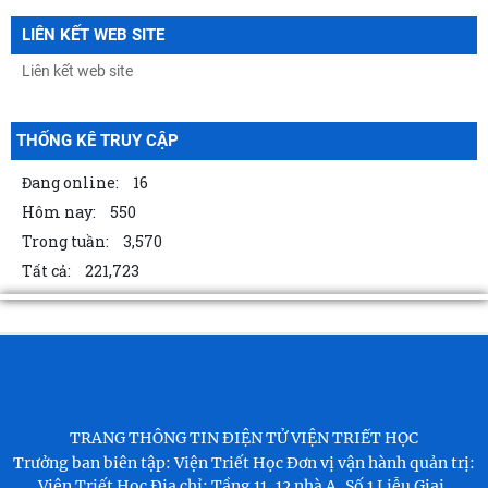
LIÊN KẾT WEB SITE
THỐNG KÊ TRUY CẬP
Đang online:
16
Hôm nay:
550
Trong tuần:
3,570
Tất cả:
221,723
TRANG THÔNG TIN ĐIỆN TỬ VIỆN TRIẾT HỌC
Trưởng ban biên tập: Viện Triết Học
Đơn vị vận hành quản trị:
Viện Triết Học
Địa chỉ: Tầng 11, 12 nhà A, Số 1 Liễu Giai,