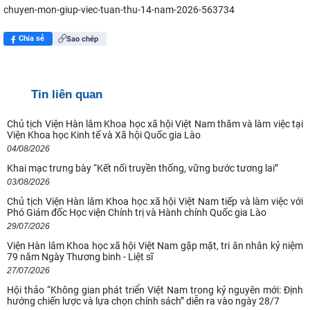
chuyen-mon-giup-viec-tuan-thu-14-nam-2026-563734
Chia sẻ
Sao chép
Tin liên quan
Chủ tịch Viện Hàn lâm Khoa học xã hội Việt Nam thăm và làm việc tại
Viện Khoa học Kinh tế và Xã hội Quốc gia Lào
04/08/2026
Khai mạc trưng bày “Kết nối truyền thống, vững bước tương lai”
Quan điểm của Chủ tịch Hồ Chí Minh về lợi ích, nguyên tắc, bản chất,
03/08/2026
cách tổ chức và quản lý của
Chủ tịch Viện Hàn lâm Khoa học xã hội Việt Nam tiếp và làm việc với
Phó Giám đốc Học viện Chính trị và Hành chính Quốc gia Lào
Kế hoạch hành động 100 ngày tập trung xử lý các điểm nghẽn về
29/07/2026
chuyển đổi số trong các cơ quan Đảng
Viện Hàn lâm Khoa học xã hội Việt Nam gặp mặt, tri ân nhân kỷ niệm
79 năm Ngày Thương binh - Liệt sĩ
Hội thảo khoa học quốc tế: “Nền kinh tế độc lập, tự chủ: Sáng kiến của
27/07/2026
Cộng hòa Dân chủ Nhân dân
Hội thảo “Không gian phát triển Việt Nam trong kỷ nguyên mới: Định
hướng chiến lược và lựa chọn chính sách” diễn ra vào ngày 28/7
Chủ tịch Viện Hàn lâm Khoa học xã hội Việt Nam thăm và làm việc tại