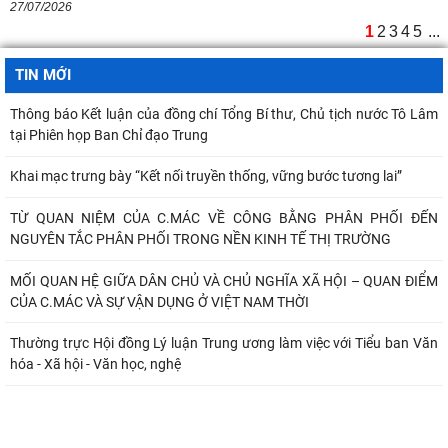
27/07/2026
Viện Khoa học Kinh tế và Xã hội
1
2
3
4
5
...
Bản tin Đài Truyền hình Hà Nội: Lễ Khai mạc trưng bày "Kết nối truyền
thống - Vững bước tương lai"
TIN MỚI
Thông báo Kết luận của đồng chí Tổng Bí thư, Chủ tịch nước Tô Lâm
tại Phiên họp Ban Chỉ đạo Trung
Khai mạc trưng bày “Kết nối truyền thống, vững bước tương lai”
TỪ QUAN NIỆM CỦA C.MÁC VỀ CÔNG BẰNG PHÂN PHỐI ĐẾN
NGUYÊN TẮC PHÂN PHỐI TRONG NỀN KINH TẾ THỊ TRƯỜNG
MỐI QUAN HỆ GIỮA DÂN CHỦ VÀ CHỦ NGHĨA XÃ HỘI – QUAN ĐIỂM
CỦA C.MÁC VÀ SỰ VẬN DỤNG Ở VIỆT NAM THỜI
Thường trực Hội đồng Lý luận Trung ương làm việc với Tiểu ban Văn
hóa - Xã hội - Văn học, nghệ