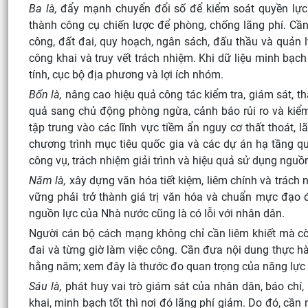
Ba là,
đẩy mạnh chuyển đổi số để kiểm soát quyền lực và
thành công cụ chiến lược để phòng, chống lãng phí. Cần 
công, đất đai, quy hoạch, ngân sách, đấu thầu và quản
công khai và truy vết trách nhiệm. Khi dữ liệu minh bạch
tính, cục bộ địa phương và lợi ích nhóm.
Bốn là,
nâng cao hiệu quả công tác kiểm tra, giám sát, th
quả sang chủ động phòng ngừa, cảnh báo rủi ro và kiểm 
tập trung vào các lĩnh vực tiềm ẩn nguy cơ thất thoát, l
chương trình mục tiêu quốc gia và các dự án hạ tầng qu
công vụ, trách nhiệm giải trình và hiệu quả sử dụng ngu
Năm là,
xây dựng văn hóa tiết kiệm, liêm chính và trách 
vững phải trở thành giá trị văn hóa và chuẩn mực đạo 
nguồn lực của Nhà nước cũng là có lỗi với nhân dân.
Người cán bộ cách mạng không chỉ cần liêm khiết mà c
đai và từng giờ làm việc công. Cần đưa nội dung thực hàn
hằng năm; xem đây là thước đo quan trọng của năng lực q
Sáu là,
phát huy vai trò giám sát của nhân dân, báo chí,
khai, minh bạch tốt thì nơi đó lãng phí giảm. Do đó, cầ