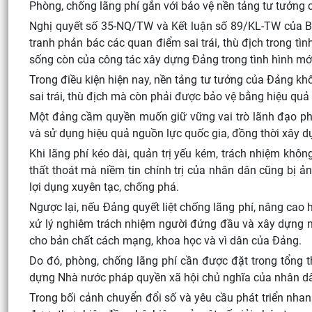
Phòng, chống lãng phí gắn với bảo vệ nền tảng tư tưởng
Nghị quyết số 35-NQ/TW và Kết luận số 89/KL-TW của Bộ
tranh phản bác các quan điểm sai trái, thù địch trong tì
sống còn của công tác xây dựng Đảng trong tình hình mớ
Trong điều kiện hiện nay, nền tảng tư tưởng của Đảng kh
sai trái, thù địch mà còn phải được bảo vệ bằng hiệu quả 
Một đảng cầm quyền muốn giữ vững vai trò lãnh đạo ph
và sử dụng hiệu quả nguồn lực quốc gia, đồng thời xây 
Khi lãng phí kéo dài, quản trị yếu kém, trách nhiệm khôn
thất thoát mà niềm tin chính trị của nhân dân cũng bị ả
lợi dụng xuyên tạc, chống phá.
Ngược lại, nếu Đảng quyết liệt chống lãng phí, nâng cao 
xử lý nghiêm trách nhiệm người đứng đầu và xây dựng n
cho bản chất cách mạng, khoa học và vì dân của Đảng.
Do đó, phòng, chống lãng phí cần được đặt trong tổng 
dựng Nhà nước pháp quyền xã hội chủ nghĩa của nhân dâ
Trong bối cảnh chuyển đổi số và yêu cầu phát triển nha