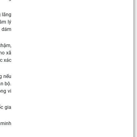
g lãng
tâm lý
g dám
 chậm,
cho xã
c xác
g nếu
án bộ.
ông vi
ốc gia
u minh