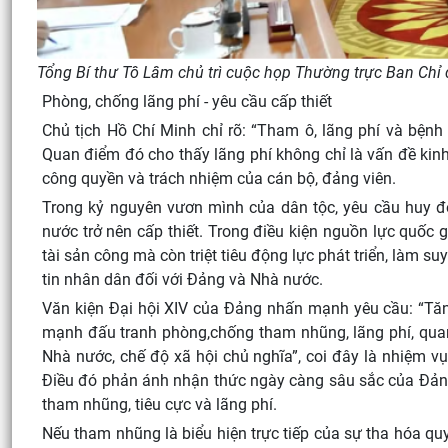
Tổng Bí thư Tô Lâm chủ trì cuộc họp Thường trực Ban Chỉ 
Phòng, chống lãng phí - yêu cầu cấp thiết
Chủ tịch Hồ Chí Minh chỉ rõ: “Tham ô, lãng phí và bệnh
Quan điểm đó cho thấy lãng phí không chỉ là vấn đề kinh 
công quyền và trách nhiệm của cán bộ, đảng viên.
Trong kỷ nguyên vươn mình của dân tộc, yêu cầu huy độ
nước trở nên cấp thiết. Trong điều kiện nguồn lực quốc g
tài sản công mà còn triệt tiêu động lực phát triển, làm 
tin nhân dân đối với Đảng và Nhà nước.
Văn kiện Đại hội XIV của Đảng nhấn mạnh yêu cầu: “Tăn
mạnh đấu tranh phòng,chống tham nhũng, lãng phí, quan 
Nhà nước, chế độ xã hội chủ nghĩa”, coi đây là nhiệm v
Điều đó phản ánh nhận thức ngày càng sâu sắc của Đảng
tham nhũng, tiêu cực và lãng phí.
Nếu tham nhũng là biểu hiện trực tiếp của sự tha hóa quy