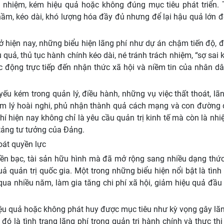
ch nhiệm, kém hiệu quả hoặc không đúng mục tiêu phát triển. 
hầm, kéo dài, khó lượng hóa đầy đủ nhưng để lại hậu quả lớn đ
ở hiện nay, những biểu hiện lãng phí như dự án chậm tiến độ, 
 quả, thủ tục hành chính kéo dài, né tránh trách nhiệm, “sợ sai
 động trực tiếp đến nhận thức xã hội và niềm tin của nhân dâ
ếu kém trong quản lý, điều hành, những vụ việc thất thoát, lã
tâm lý hoài nghi, phủ nhận thành quả cách mạng và con đường đ
hí hiện nay không chỉ là yêu cầu quản trị kinh tế mà còn là nh
 tảng tư tưởng của Đảng.
oát quyền lực
tiền bạc, tài sản hữu hình mà đã mở rộng sang nhiều dạng thứ
uả quản trị quốc gia. Một trong những biểu hiện nổi bật là tình
qua nhiều năm, làm gia tăng chi phí xã hội, giảm hiệu quả đầu
iệu quả hoặc không phát huy được mục tiêu như kỳ vọng gây lãn
đó là tình trạng lãng phí trong quản trị hành chính và thực th