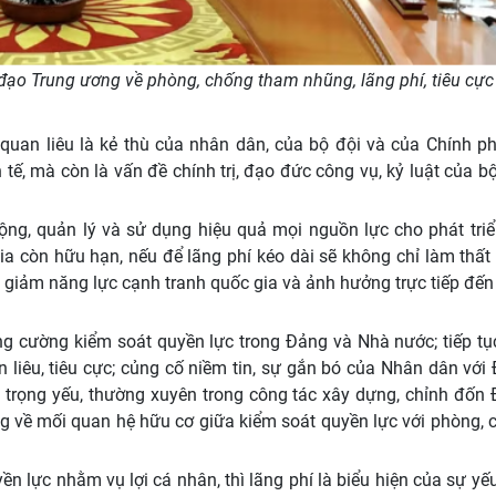
đạo Trung ương về phòng, chống tham nhũng, lãng phí, tiêu cực
 quan liêu là kẻ thù của nhân dân, của bộ đội và của Chính p
tế, mà còn là vấn đề chính trị, đạo đức công vụ, kỷ luật của 
ng, quản lý và sử dụng hiệu quả mọi nguồn lực cho phát triể
ia còn hữu hạn, nếu để lãng phí kéo dài sẽ không chỉ làm thất
suy giảm năng lực cạnh tranh quốc gia và ảnh hưởng trực tiếp đế
g cường kiểm soát quyền lực trong Đảng và Nhà nước; tiếp tụ
liêu, tiêu cực; củng cố niềm tin, sự gắn bó của Nhân dân với 
ụ trọng yếu, thường xuyên trong công tác xây dựng, chỉnh đốn 
 về mối quan hệ hữu cơ giữa kiểm soát quyền lực với phòng, 
ền lực nhằm vụ lợi cá nhân, thì lãng phí là biểu hiện của sự y