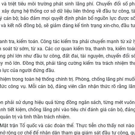
 triệt tiêu môi trường phát sinh lãng phí. Chuyển đổi số phả
xây dựng hệ thống cơ sở dữ liệu liên thông về đầu tư công, t
 lý cán bộ; bảo đảm mọi quyết định phân bổ nguồn lực được số
 và kết nối đồng bộ, sẽ giảm đáng kể tình trạng xin-cho, đầu 
anh tra, kiểm toán. Công tác kiểm tra phải chuyển mạnh từ xử 
soát từ sớm, từ xa. Các cơ quan kiểm tra, thanh tra, kiểm toá
ãng phí lớn như đầu tư công, đất đai, tài nguyên, chuyển đổi s
y mô lớn. Đồng thời, phải tăng cường kiểm tra trách nhiệm thự
ồn lực của người đứng đầu.
nhiệm trong toàn hệ thống chính trị. Phòng, chống lãng phí mu
đức công vụ. Mỗi cán bộ, đảng viên cần nhận thức rõ rằng lãn
òn phải sử dụng hiệu quả từng đồng ngân sách, từng mét vuôn
h tiết kiệm, chống lãng phí vào tiêu chí đánh giá cán bộ, đản
uản trị và tinh thần trách nhiệm.
 Mặt trận Tổ quốc và các đoàn thể. Thực tiễn cho thấy nơi nà
n mở rộng cơ chế để nhân dân tham gia giám sát đầu tư công, q