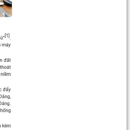
HỘI – QUAN ĐIỂM CỦA C.MÁC VÀ SỰ VẬN DỤNG Ở
VIỆT NAM THỜI
[1]
hủ”
.
bộ máy
n đất
 thoát
n niềm
c đẩy
Đảng,
Đảng.
chống
ếu kém