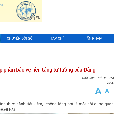
VI
EN
|
CHUYỂN ĐỔI SỐ
TẠP CHÍ
ẤN PHẨM
G
óp phần bảo vệ nền tảng tư tưởng của Đảng
Thứ Hai, 25
Lượt
ịnh thực hành tiết kiệm, chống lãng phí là một nội dung quan
ế-xã hội.