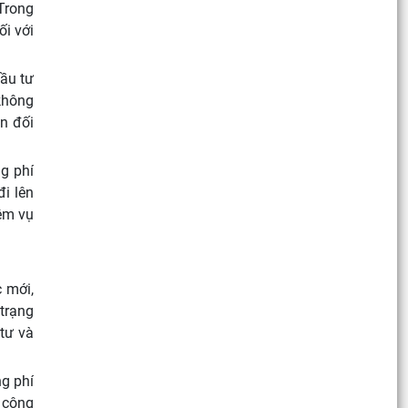
Trong
ối với
đầu tư
 không
n đối
ng phí
i lên
iệm vụ
c mới,
 trạng
 tư và
g phí
i công