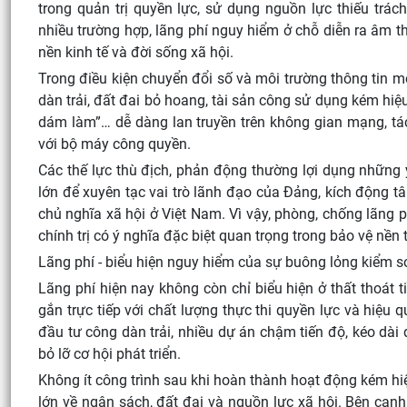
trong quản trị quyền lực, sử dụng nguồn lực thiếu trá
nhiều trường hợp, lãng phí nguy hiểm ở chỗ diễn ra âm t
nền kinh tế và đời sống xã hội.
Trong điều kiện chuyển đổi số và môi trường thông tin m
dàn trải, đất đai bỏ hoang, tài sản công sử dụng kém hiệu
dám làm”… dễ dàng lan truyền trên không gian mạng, tác
với bộ máy công quyền.
Các thế lực thù địch, phản động thường lợi dụng những y
lớn để xuyên tạc vai trò lãnh đạo của Đảng, kích động 
chủ nghĩa xã hội ở Việt Nam. Vì vậy, phòng, chống lãng p
chính trị có ý nghĩa đặc biệt quan trọng trong bảo vệ nền
Lãng phí - biểu hiện nguy hiểm của sự buông lỏng kiểm s
Lãng phí hiện nay không còn chỉ biểu hiện ở thất thoát 
gắn trực tiếp với chất lượng thực thi quyền lực và hiệu q
đầu tư công dàn trải, nhiều dự án chậm tiến độ, kéo dài 
bỏ lỡ cơ hội phát triển.
Không ít công trình sau khi hoàn thành hoạt động kém h
lớn về ngân sách, đất đai và nguồn lực xã hội. Bên cạnh 