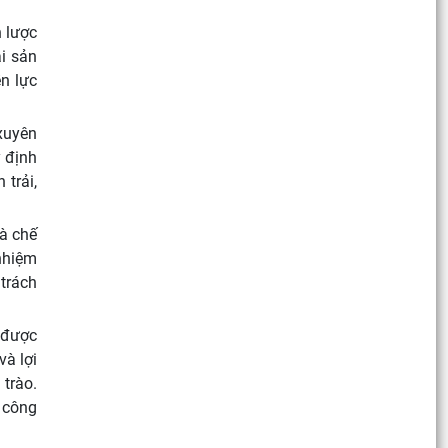
n lược
i sản
ền lực
xuyên
y định
trải,
và chế
nhiệm
trách
 được
và lợi
 trào.
g công