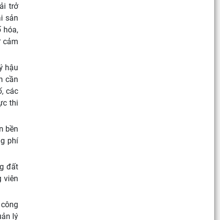
i trở
ài sản
 hóa,
tư cảm
lý hậu
n cần
ố, các
c thi
ốn bền
g phí
g đất
g viên
o công
uản lý