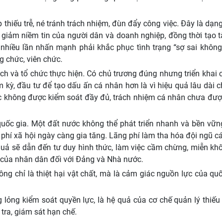
p thiếu trễ, né tránh trách nhiệm, đùn đẩy công việc. Đây là dạn
m giảm niềm tin của người dân và doanh nghiệp, đồng thời tạo 
m nhiều lần nhấn mạnh phải khắc phục tình trạng “sợ sai khôn
g chức, viên chức.
ách và tổ chức thực hiện. Có chủ trương đúng nhưng triển khai
ệm kỳ, đầu tư để tạo dấu ấn cá nhân hơn là vì hiệu quả lâu dài 
lực không được kiểm soát đầy đủ, trách nhiệm cá nhân chưa đượ
quốc gia. Một đất nước không thể phát triển nhanh và bền vữn
phí xã hội ngày càng gia tăng. Lãng phí làm tha hóa đội ngũ c
 quả sẽ dẫn đến tư duy hình thức, làm việc cầm chừng, miễn kh
n của nhân dân đối với Đảng và Nhà nước.
ng chỉ là thiệt hại vật chất, mà là cảm giác nguồn lực của qu
g lỏng kiểm soát quyền lực, là hệ quả của cơ chế quản lý thiế
 tra, giám sát hạn chế.