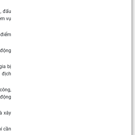
, đấu
iệm vụ
n điểm
 động
gia bị
ù địch
 công,
 động
à xây
í cần