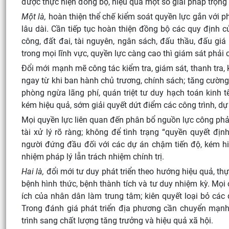
được thực hiện đồng bộ, hiệu quả một số giải pháp trọng 
Một là,
hoàn thiện thể chế kiểm soát quyền lực gắn với ph
lâu dài. Cần tiếp tục hoàn thiện đồng bộ các quy định 
công, đất đai, tài nguyên, ngân sách, đấu thầu, đấu giá 
trong mọi lĩnh vực, quyền lực càng cao thì giám sát phải 
Đổi mới mạnh mẽ công tác kiểm tra, giám sát, thanh tra
ngay từ khi ban hành chủ trương, chính sách; tăng cường t
phòng ngừa lãng phí, quán triệt tư duy hạch toán kinh 
kém hiệu quả, sớm giải quyết dứt điểm các công trình, dự
Mọi quyền lực liên quan đến phân bổ nguồn lực công phải
tài xử lý rõ ràng; không để tình trạng “quyền quyết đị
người đứng đầu đối với các dự án chậm tiến độ, kém hiệ
nhiệm pháp lý lẫn trách nhiệm chính trị.
Hai là,
đổi mới tư duy phát triển theo hướng hiệu quả, t
bệnh hình thức, bệnh thành tích và tư duy nhiệm kỳ. Mọi 
ích của nhân dân làm trung tâm; kiên quyết loại bỏ các d
Trong đánh giá phát triển địa phương cần chuyển mạnh từ
trình sang chất lượng tăng trưởng và hiệu quả xã hội.