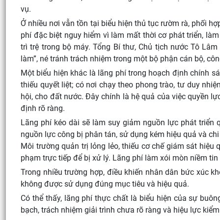
vụ.
Ở nhiều nơi vẫn tồn tại biểu hiện thủ tục rườm rà, phối hợ
phí đặc biệt nguy hiểm vì làm mất thời cơ phát triển, là
trì trệ trong bộ máy. Tổng Bí thư, Chủ tịch nước Tô Lâ
làm”, né tránh trách nhiệm trong một bộ phận cán bộ, côn
Một biểu hiện khác là lãng phí trong hoạch định chính s
thiếu quyết liệt; có nơi chạy theo phong trào, tư duy nhi
hội, cho đất nước. Đây chính là hệ quả của việc quyền 
định rõ ràng.
Lãng phí kéo dài sẽ làm suy giảm nguồn lực phát triển 
nguồn lực công bị phân tán, sử dụng kém hiệu quả và chi 
Môi trường quản trị lỏng lẻo, thiếu cơ chế giám sát hiệu
phạm trực tiếp để bị xử lý. Lãng phí làm xói mòn niềm ti
Trong nhiều trường hợp, điều khiến nhân dân bức xúc khô
không được sử dụng đúng mục tiêu và hiệu quả.
Có thể thấy, lãng phí thực chất là biểu hiện của sự buôn
bạch, trách nhiệm giải trình chưa rõ ràng và hiệu lực kiểm