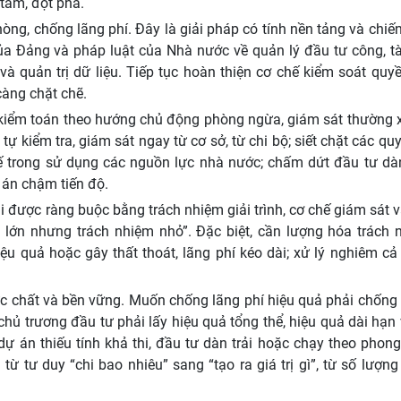
tâm, đột phá.
òng, chống lãng phí. Đây là giải pháp có tính nền tảng và chiế
của Đảng và pháp luật của Nhà nước về quản lý đầu tư công, tà
và quản trị dữ liệu. Tiếp tục hoàn thiện cơ chế kiểm soát quy
càng chặt chẽ.
, kiểm toán theo hướng chủ động phòng ngừa, giám sát thường 
ự kiểm tra, giám sát ngay từ cơ sở, từ chi bộ; siết chặt các qu
tế trong sử dụng các nguồn lực nhà nước; chấm dứt đầu tư dàn 
 án chậm tiến độ.
 được ràng buộc bằng trách nhiệm giải trình, cơ chế giám sát 
nh lớn nhưng trách nhiệm nhỏ”. Đặc biệt, cần lượng hóa trách 
u quả hoặc gây thất thoát, lãng phí kéo dài; xử lý nghiêm cả 
hực chất và bền vững. Muốn chống lãng phí hiệu quả phải chống
chủ trương đầu tư phải lấy hiệu quả tổng thể, hiệu quả dài hạn 
ự án thiếu tính khả thi, đầu tư dàn trải hoặc chạy theo phong
 tư duy “chi bao nhiêu” sang “tạo ra giá trị gì”, từ số lượn