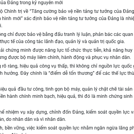
 của Đảng trong kỷ nguyên mới
 Chính trị về “Tăng cường bảo vệ nền tảng tư tưởng của Đảng
nh hình mới” xác định bảo vệ nền tảng tư tưởng của Đảng là nh
i.
ông chỉ được bảo vệ bằng đấu tranh lý luận, phản bác các qua
thực tế của công tác lãnh đạo, quản lý và quản trị quốc gia.
ải chứng minh được năng lực tổ chức thực tiễn, khả năng huy
dựng được bộ máy liêm chính, hành động và phục vụ nhân dân.
g rõ ràng, hiệu quả công vụ thấp, thì không chỉ nguồn lực quốc 
nh hưởng. Đây chính là “điểm dễ tổn thương” để các thế lực th
hiệu quả đầu tư công, tinh gọn bộ máy, quản lý chặt chẽ tài sản
ền hành chính minh bạch, hiệu quả, thì đó là minh chứng sinh
thể nhiệm vụ xây dựng, chỉnh đốn Đảng, kiểm soát quyền lực v
n, do nhân dân và vì nhân dân.
nh, bền vững, việc kiểm soát quyền lực nhằm ngăn ngừa lãng ph