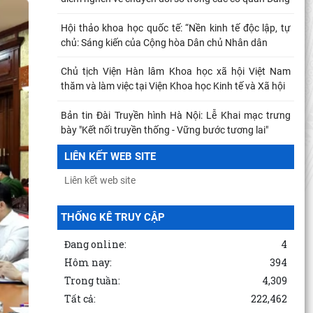
Hội thảo khoa học quốc tế: “Nền kinh tế độc lập, tự
chủ: Sáng kiến của Cộng hòa Dân chủ Nhân dân
Chủ tịch Viện Hàn lâm Khoa học xã hội Việt Nam
thăm và làm việc tại Viện Khoa học Kinh tế và Xã hội
Bản tin Đài Truyền hình Hà Nội: Lễ Khai mạc trưng
bày "Kết nối truyền thống - Vững bước tương lai"
LIÊN KẾT WEB SITE
Thông báo Kết luận của đồng chí Tổng Bí thư, Chủ
tịch nước Tô Lâm tại Phiên họp Ban Chỉ đạo Trung
Khai mạc trưng bày “Kết nối truyền thống, vững bước
THỐNG KÊ TRUY CẬP
tương lai”
Đang online:
4
TỪ QUAN NIỆM CỦA C.MÁC VỀ CÔNG BẰNG PHÂN
PHỐI ĐẾN NGUYÊN TẮC PHÂN PHỐI TRONG NỀN
Hôm nay:
394
KINH TẾ THỊ TRƯỜNG
Trong tuần:
4,309
Tất cả:
222,462
MỐI QUAN HỆ GIỮA DÂN CHỦ VÀ CHỦ NGHĨA XÃ