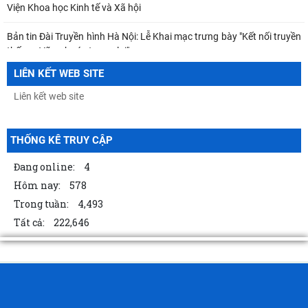
Viện Khoa học Kinh tế và Xã hội
Bản tin Đài Truyền hình Hà Nội: Lễ Khai mạc trưng bày "Kết nối truyền
thống - Vững bước tương lai"
LIÊN KẾT WEB SITE
Thông báo Kết luận của đồng chí Tổng Bí thư, Chủ tịch nước Tô Lâm
tại Phiên họp Ban Chỉ đạo Trung
Khai mạc trưng bày “Kết nối truyền thống, vững bước tương lai”
THỐNG KÊ TRUY CẬP
TỪ QUAN NIỆM CỦA C.MÁC VỀ CÔNG BẰNG PHÂN PHỐI ĐẾN
NGUYÊN TẮC PHÂN PHỐI TRONG NỀN KINH TẾ THỊ TRƯỜNG
Đang online:
4
Hôm nay:
578
MỐI QUAN HỆ GIỮA DÂN CHỦ VÀ CHỦ NGHĨA XÃ HỘI – QUAN ĐIỂM
Trong tuần:
4,493
CỦA C.MÁC VÀ SỰ VẬN DỤNG Ở VIỆT NAM THỜI
Tất cả:
222,646