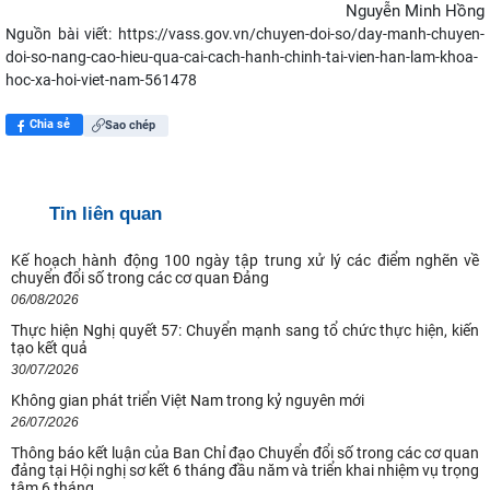
Nguyễn Minh Hồng
Nguồn bài viết:
https://vass.gov.vn/chuyen-doi-so/day-manh-chuyen-
doi-so-nang-cao-hieu-qua-cai-cach-hanh-chinh-tai-vien-han-lam-khoa-
hoc-xa-hoi-viet-nam-561478
Chia sẻ
Sao chép
Tin liên quan
Kế hoạch hành động 100 ngày tập trung xử lý các điểm nghẽn về
chuyển đổi số trong các cơ quan Đảng
06/08/2026
Thực hiện Nghị quyết 57: Chuyển mạnh sang tổ chức thực hiện, kiến
tạo kết quả
30/07/2026
Không gian phát triển Việt Nam trong kỷ nguyên mới
26/07/2026
Thông báo kết luận của Ban Chỉ đạo Chuyển đổi số trong các cơ quan
đảng tại Hội nghị sơ kết 6 tháng đầu năm và triển khai nhiệm vụ trọng
tâm 6 tháng