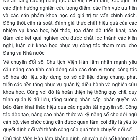
Đề án tăng cường năng lực của Viện Hàn lâm, xác định rõ
các định hướng nghiên cứu trọng điểm, các lĩnh vực ưu tiên
và các sản phẩm khoa học có giá trị tư vấn chính sách.
Đồng thời, cần rà soát, đánh giá thực chất hiệu quả của các
nhiệm vụ khoa học, hội thảo, tọa đàm đã triển khai; bảo
đảm các kết quả nghiên cứu được chắt lọc thành các kiến
nghị, luận cứ khoa học phục vụ công tác tham mưu cho
Đảng và Nhà nước.
Về chuyển đổi số, Chủ tịch Viện Hàn lâm nhấn mạnh yêu
cầu nâng cao tính chủ động của các đơn vị trong công tác
số hóa dữ liệu, xây dựng cơ sở dữ liệu dùng chung, phát
triển các nền tảng phục vụ quản lý, điều hành và nghiên cứu
khoa học. Cùng với đó là hoàn thiện hệ thống quy chế, quy
trình quản lý dữ liệu, tăng cường phân cấp, phân quyền và
bảo đảm khai thác hiệu quả các nguồn tài nguyên số. Công
tác đào tạo, nâng cao nhận thức và kỹ năng số cho đội ngũ
cán bộ, viên chức cũng cần được quan tâm, coi đây là yếu tố
quyết định đối với thành công của quá trình chuyển đổi số.
Chủ tịch Viện Hàn lâm khẳng định, chuyển đổi số không chỉ