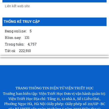
THỐNG KÊ TRUY CẬP
Đang online:
5
Hôm nay:
131
Trong tuần:
4,757
Tất cả:
222,910
TRANG THÔNG TIN ĐIỆN TỬ VIỆN TRIẾT HỌC
Trưởng ban biên tập: Viện Triết Học
Đơn vị vận hành quản trị:
Viện Triết Học
Địa chỉ: Tầng 11, 12 nhà A, Số 1 Liễu Giai,
Phường Ngọc Hà, Hà Nội
Giấy phép: Giấy phép số 211/GP-BC