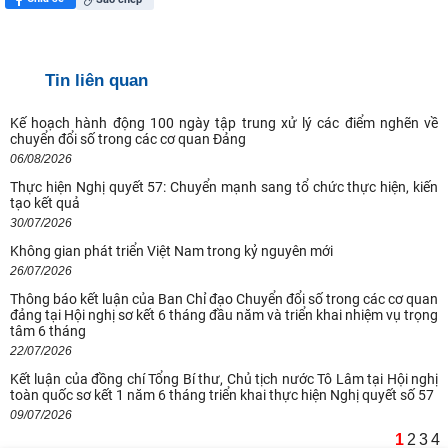
Tin liên quan
Kế hoạch hành động 100 ngày tập trung xử lý các điểm nghẽn về
chuyển đổi số trong các cơ quan Đảng
06/08/2026
Thực hiện Nghị quyết 57: Chuyển mạnh sang tổ chức thực hiện, kiến
tạo kết quả
Ngày 10-11/8/2026 Hội thảo quốc tế với chủ đề: "Hồ Chí Minh và
30/07/2026
Rosa Luxemburg về dân chủ: giá trị
Không gian phát triển Việt Nam trong kỷ nguyên mới
Quan điểm của Chủ tịch Hồ Chí Minh về lợi ích, nguyên tắc, bản chất,
26/07/2026
cách tổ chức và quản lý của
Thông báo kết luận của Ban Chỉ đạo Chuyển đổi số trong các cơ quan
đảng tại Hội nghị sơ kết 6 tháng đầu năm và triển khai nhiệm vụ trọng
tâm 6 tháng
Kế hoạch hành động 100 ngày tập trung xử lý các điểm nghẽn về
22/07/2026
chuyển đổi số trong các cơ quan Đảng
Kết luận của đồng chí Tổng Bí thư, Chủ tịch nước Tô Lâm tại Hội nghị
toàn quốc sơ kết 1 năm 6 tháng triển khai thực hiện Nghị quyết số 57
Hội thảo khoa học quốc tế: “Nền kinh tế độc lập, tự chủ: Sáng kiến của
09/07/2026
Cộng hòa Dân chủ Nhân dân
1
2
3
4