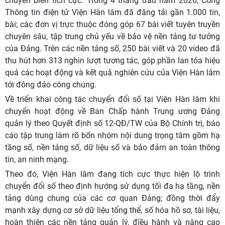
chuyển biến tích cực. Trong 4 tháng đầu năm 2026, Cổng
Thông tin điện tử Viện Hàn lâm đã đăng tải gần 1.000 tin,
bài; các đơn vị trực thuộc đóng góp 67 bài viết tuyên truyền
chuyên sâu, tập trung chủ yếu về bảo vệ nền tảng tư tưởng
của Đảng. Trên các nền tảng số, 250 bài viết và 20 video đã
thu hút hơn 313 nghìn lượt tương tác, góp phần lan tỏa hiệu
quả các hoạt động và kết quả nghiên cứu của Viện Hàn lâm
tới đông đảo công chúng.
Về triển khai công tác chuyển đổi số tại Viện Hàn lâm khi
chuyển hoạt động về Ban Chấp hành Trung ương Đảng
quản lý theo Quyết định số 12-QĐ/TW của Bộ Chính trị, báo
cáo tập trung làm rõ bốn nhóm nội dung trọng tâm gồm hạ
tầng số, nền tảng số, dữ liệu số và bảo đảm an toàn thông
tin, an ninh mạng.
Theo đó, Viện Hàn lâm đang tích cực thực hiện lộ trình
chuyển đổi số theo định hướng sử dụng tối đa hạ tầng, nền
tảng dùng chung của các cơ quan Đảng; đồng thời đẩy
mạnh xây dựng cơ sở dữ liệu tổng thể, số hóa hồ sơ, tài liệu,
hoàn thiện các nền tảng quản lý, điều hành và nâng cao