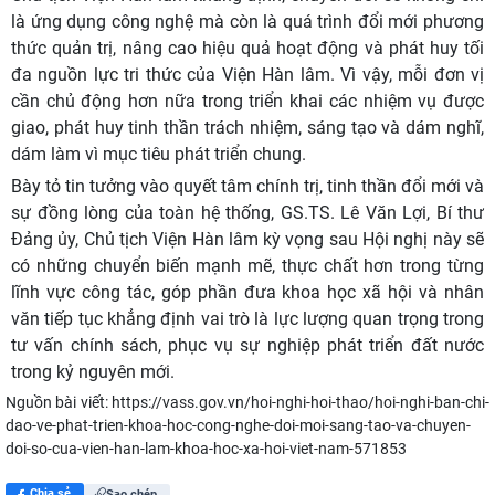
là ứng dụng công nghệ mà còn là quá trình đổi mới phương
thức quản trị, nâng cao hiệu quả hoạt động và phát huy tối
đa nguồn lực tri thức của Viện Hàn lâm. Vì vậy, mỗi đơn vị
cần chủ động hơn nữa trong triển khai các nhiệm vụ được
giao, phát huy tinh thần trách nhiệm, sáng tạo và dám nghĩ,
dám làm vì mục tiêu phát triển chung.
Bày tỏ tin tưởng vào quyết tâm chính trị, tinh thần đổi mới và
sự đồng lòng của toàn hệ thống, GS.TS. Lê Văn Lợi, Bí thư
Đảng ủy, Chủ tịch Viện Hàn lâm kỳ vọng sau Hội nghị này sẽ
có những chuyển biến mạnh mẽ, thực chất hơn trong từng
lĩnh vực công tác, góp phần đưa khoa học xã hội và nhân
văn tiếp tục khẳng định vai trò là lực lượng quan trọng trong
tư vấn chính sách, phục vụ sự nghiệp phát triển đất nước
trong kỷ nguyên mới.
Nguồn bài viết:
https://vass.gov.vn/hoi-nghi-hoi-thao/hoi-nghi-ban-chi-
dao-ve-phat-trien-khoa-hoc-cong-nghe-doi-moi-sang-tao-va-chuyen-
doi-so-cua-vien-han-lam-khoa-hoc-xa-hoi-viet-nam-571853
Chia sẻ
Sao chép