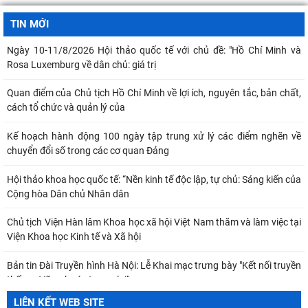
Chủ tịch Viện Hàn lâm Khoa học xã hội Việt Nam thăm và làm việc tại
Viện Khoa học Kinh tế và Xã hội
TIN MỚI
Bản tin Đài Truyền hình Hà Nội: Lễ Khai mạc trưng bày "Kết nối truyền
thống - Vững bước tương lai"
Thông báo Kết luận của đồng chí Tổng Bí thư, Chủ tịch nước Tô Lâm
tại Phiên họp Ban Chỉ đạo Trung
Khai mạc trưng bày “Kết nối truyền thống, vững bước tương lai”
TỪ QUAN NIỆM CỦA C.MÁC VỀ CÔNG BẰNG PHÂN PHỐI ĐẾN
NGUYÊN TẮC PHÂN PHỐI TRONG NỀN KINH TẾ THỊ TRƯỜNG
MỐI QUAN HỆ GIỮA DÂN CHỦ VÀ CHỦ NGHĨA XÃ HỘI – QUAN ĐIỂM
CỦA C.MÁC VÀ SỰ VẬN DỤNG Ở VIỆT NAM THỜI
LIÊN KẾT WEB SITE