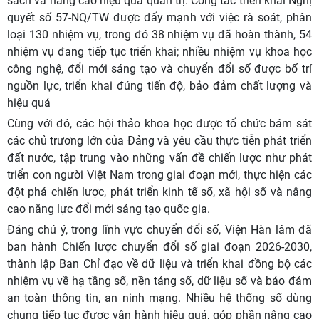
sách và nâng cao hiệu quả quản trị. Công tác triển khai Nghị
quyết số 57-NQ/TW được đẩy mạnh với việc rà soát, phân
loại 130 nhiệm vụ, trong đó 38 nhiệm vụ đã hoàn thành, 54
nhiệm vụ đang tiếp tục triển khai; nhiều nhiệm vụ khoa học
công nghệ, đổi mới sáng tạo và chuyển đổi số được bố trí
nguồn lực, triển khai đúng tiến độ, bảo đảm chất lượng và
hiệu quả
Cùng với đó, các hội thảo khoa học được tổ chức bám sát
các chủ trương lớn của Đảng và yêu cầu thực tiễn phát triển
đất nước, tập trung vào những vấn đề chiến lược như phát
triển con người Việt Nam trong giai đoạn mới, thực hiện các
đột phá chiến lược, phát triển kinh tế số, xã hội số và nâng
cao năng lực đổi mới sáng tạo quốc gia.
Đáng chú ý, trong lĩnh vực chuyển đổi số, Viện Hàn lâm đã
ban hành Chiến lược chuyển đổi số giai đoạn 2026-2030,
thành lập Ban Chỉ đạo về dữ liệu và triển khai đồng bộ các
nhiệm vụ về hạ tầng số, nền tảng số, dữ liệu số và bảo đảm
an toàn thông tin, an ninh mạng. Nhiều hệ thống số dùng
chung tiếp tục được vận hành hiệu quả, góp phần nâng cao