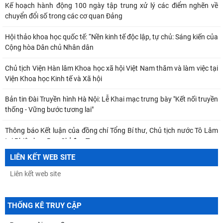
Kế hoạch hành động 100 ngày tập trung xử lý các điểm nghẽn về
chuyển đổi số trong các cơ quan Đảng
Hội thảo khoa học quốc tế: “Nền kinh tế độc lập, tự chủ: Sáng kiến của
Cộng hòa Dân chủ Nhân dân
Chủ tịch Viện Hàn lâm Khoa học xã hội Việt Nam thăm và làm việc tại
Viện Khoa học Kinh tế và Xã hội
Bản tin Đài Truyền hình Hà Nội: Lễ Khai mạc trưng bày "Kết nối truyền
thống - Vững bước tương lai"
Thông báo Kết luận của đồng chí Tổng Bí thư, Chủ tịch nước Tô Lâm
tại Phiên họp Ban Chỉ đạo Trung
LIÊN KẾT WEB SITE
Khai mạc trưng bày “Kết nối truyền thống, vững bước tương lai”
TỪ QUAN NIỆM CỦA C.MÁC VỀ CÔNG BẰNG PHÂN PHỐI ĐẾN
NGUYÊN TẮC PHÂN PHỐI TRONG NỀN KINH TẾ THỊ TRƯỜNG
THỐNG KÊ TRUY CẬP
MỐI QUAN HỆ GIỮA DÂN CHỦ VÀ CHỦ NGHĨA XÃ HỘI – QUAN ĐIỂM