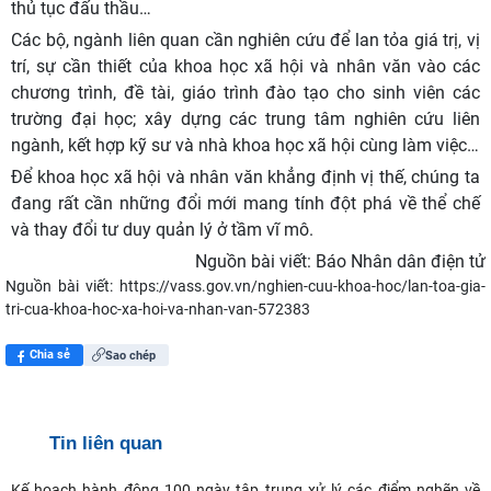
thủ tục đấu thầu…
Các bộ, ngành liên quan cần nghiên cứu để lan tỏa giá trị, vị
trí, sự cần thiết của khoa học xã hội và nhân văn vào các
chương trình, đề tài, giáo trình đào tạo cho sinh viên các
trường đại học; xây dựng các trung tâm nghiên cứu liên
ngành, kết hợp kỹ sư và nhà khoa học xã hội cùng làm việc…
Để khoa học xã hội và nhân văn khẳng định vị thế, chúng ta
đang rất cần những đổi mới mang tính đột phá về thể chế
và thay đổi tư duy quản lý ở tầm vĩ mô.
Nguồn bài viết:
Báo Nhân dân điện tử
Nguồn bài viết:
https://vass.gov.vn/nghien-cuu-khoa-hoc/lan-toa-gia-
tri-cua-khoa-hoc-xa-hoi-va-nhan-van-572383
Chia sẻ
Sao chép
Tin liên quan
Kế hoạch hành động 100 ngày tập trung xử lý các điểm nghẽn về