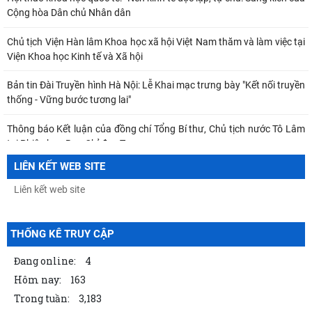
Cộng hòa Dân chủ Nhân dân
Chủ tịch Viện Hàn lâm Khoa học xã hội Việt Nam thăm và làm việc tại
Viện Khoa học Kinh tế và Xã hội
Bản tin Đài Truyền hình Hà Nội: Lễ Khai mạc trưng bày "Kết nối truyền
thống - Vững bước tương lai"
Thông báo Kết luận của đồng chí Tổng Bí thư, Chủ tịch nước Tô Lâm
tại Phiên họp Ban Chỉ đạo Trung
LIÊN KẾT WEB SITE
Khai mạc trưng bày “Kết nối truyền thống, vững bước tương lai”
TỪ QUAN NIỆM CỦA C.MÁC VỀ CÔNG BẰNG PHÂN PHỐI ĐẾN
NGUYÊN TẮC PHÂN PHỐI TRONG NỀN KINH TẾ THỊ TRƯỜNG
THỐNG KÊ TRUY CẬP
MỐI QUAN HỆ GIỮA DÂN CHỦ VÀ CHỦ NGHĨA XÃ HỘI – QUAN ĐIỂM
CỦA C.MÁC VÀ SỰ VẬN DỤNG Ở VIỆT NAM THỜI
Đang online:
4
Hôm nay:
163
Thường trực Hội đồng Lý luận Trung ương làm việc với Tiểu ban Văn
Trong tuần:
3,183
hóa - Xã hội - Văn học, nghệ