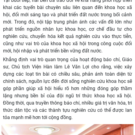
Tại buổi tiếp, hai bên đã trao đổi về khả năng phối hợp triển
khai các tuyến bài chuyên sâu liên quan đến khoa học xã
hội, đổi mới sáng tạo và phát triển đất nước trong bối cảnh
mới. Trong đó, nội tập trung phản ánh các vấn đề lớn như
phát triển nguồn nhân lực khoa học, cơ chế đầu tư cho
nghiên cứu, chuyển hóa kết quả nghiên cứu vào thực tiễn,
cũng như vai trò của khoa học xã hội trong công cuộc đổi
mới, hội nhập và phát triển bền vững đất nước.
Khẳng định vai trò quan trọng của hoạt động báo chí, Giáo
sư, Chủ tịch Viện Hàn lâm Lê Văn Lợi cho rằng, việc xây
dựng các loạt tin bài có chiều sâu, phản ánh toàn diện từ
chính sách, nguồn lực đến đời sống nghiên cứu khoa học sẽ
góp phần giúp xã hội hiểu rõ hơn những đóng góp thầm
lặng nhưng bền bỉ của đội ngũ trí thức khoa học xã hội.
Đồng thời, qua truyền thông báo chí, nhiều giá trị văn hóa, tri
thức dân tộc và các thành tựu nghiên cứu có thể được lan
tỏa mạnh mẽ hơn tới cộng đồng.