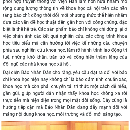
phối hợp truyền thông với Viện Hàn lâm hơn nữa nhằm mở
rộng dung lượng thông tin về khoa học xã hội trên các nền
tảng báo chí; đồng thời đổi mới phương thức thể hiện nhằm
đưa các vấn đề học thuật đến gần hơn với công chúng, đặc
biệt là thế hệ trẻ. Các sản phẩm báo chí không chỉ dừng lại ở
việc phản ánh các kết quả nghiên cứu, các công trình khoa
học tiêu biểu mà cần hướng tới việc kể những câu chuyện
phía sau nghiên cứu khoa học, làm rõ hành trình lao động trí
tuệ, những khó khăn, trăn trở và cống hiến thầm lặng của
đội ngũ các nhà khoa học xã hội.
Đại diện Báo Nhân Dân cho rằng, yêu cầu đặt ra đối với báo
chí khoa học hiện nay không chỉ là bảo đảm tính chuẩn xác,
khoa học mà còn phải chuyển tải tri thức một cách dễ hiểu,
gần gũi, giúp người dân nhận thấy khoa học không xa rời
thực tiễn mà hiện diện trong mọi mặt đời sống. Đây cũng là
hướng tiếp cận mà Báo Nhân Dân đang đẩy mạnh đối với
mảng nội dung khoa học, môi trường và đổi mới sáng tạo.