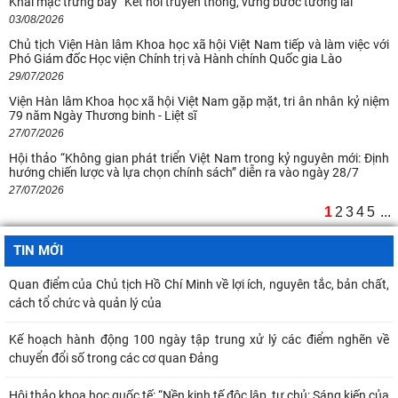
Khai mạc trưng bày “Kết nối truyền thống, vững bước tương lai”
03/08/2026
Chủ tịch Viện Hàn lâm Khoa học xã hội Việt Nam tiếp và làm việc với
Phó Giám đốc Học viện Chính trị và Hành chính Quốc gia Lào
29/07/2026
Viện Hàn lâm Khoa học xã hội Việt Nam gặp mặt, tri ân nhân kỷ niệm
79 năm Ngày Thương binh - Liệt sĩ
27/07/2026
Hội thảo “Không gian phát triển Việt Nam trong kỷ nguyên mới: Định
hướng chiến lược và lựa chọn chính sách” diễn ra vào ngày 28/7
27/07/2026
1
2
3
4
5
...
TIN MỚI
Quan điểm của Chủ tịch Hồ Chí Minh về lợi ích, nguyên tắc, bản chất,
cách tổ chức và quản lý của
Kế hoạch hành động 100 ngày tập trung xử lý các điểm nghẽn về
chuyển đổi số trong các cơ quan Đảng
Hội thảo khoa học quốc tế: “Nền kinh tế độc lập, tự chủ: Sáng kiến của