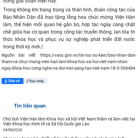
trong giai đoạn hiện nay.
Trong không khí trang trọng và thân tình, đoàn công tác của
Báo Nhân Dân đã trao tặng lẵng hoa chúc mừng Viện Hàn
lâm, thể hiện mối quan hệ gắn bó, hợp tác ngày càng chặt
chẽ giữa hai cơ quan trong công tác truyền thông, lan tỏa tri
thức khoa học và phục vụ sự nghiệp phát triển đất nước
trong thời kỳ mới./.
Nguồn bài viết:
https://vass.gov.vn/tin-tuc-su-kien/bao-nhan-dan-
tham-va-chuc-mung-vien-han-lam-khoa-hoc-xa-hoi-viet-nam-nhan-
ngay-khoa-hoc-cong-nghe-va-doi-moi-sang-tao-viet-nam-18-5-568484
Chia sẻ
Sao chép
Tin liên quan
Chủ tịch Viện Hàn lâm Khoa học xã hội Việt Nam thăm và làm việc tại
Viện Khoa học Kinh tế và Xã hội Quốc gia Lào
04/08/2026