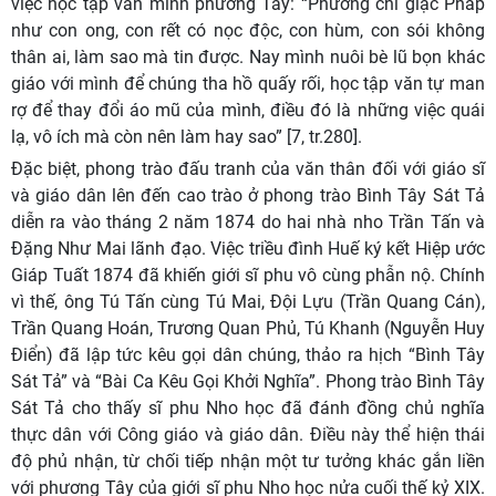
việc học tập văn minh phương Tây: “Phương chi giặc Pháp
như con ong, con rết có nọc độc, con hùm, con sói không
thân ai, làm sao mà tin được. Nay mình nuôi bè lũ bọn khác
giáo với mình để chúng tha hồ quấy rối, học tập văn tự man
rợ để thay đổi áo mũ của mình, điều đó là những việc quái
lạ, vô ích mà còn nên làm hay sao” [7, tr.280].
Đặc biệt, phong trào đấu tranh của văn thân đối với giáo sĩ
và giáo dân lên đến cao trào ở phong trào Bình Tây Sát Tả
diễn ra vào tháng 2 năm 1874 do hai nhà nho Trần Tấn và
Đặng Như Mai lãnh đạo. Việc triều đình Huế ký kết Hiệp ước
Giáp Tuất 1874 đã khiến giới sĩ phu vô cùng phẫn nộ. Chính
vì thế, ông Tú Tấn cùng Tú Mai, Ðội Lựu (Trần Quang Cán),
Trần Quang Hoán, Trương Quan Phủ, Tú Khanh (Nguyễn Huy
Ðiển) đã lập tức kêu gọi dân chúng, thảo ra hịch “Bình Tây
Sát Tả” và “Bài Ca Kêu Gọi Khởi Nghĩa”. Phong trào Bình Tây
Sát Tả cho thấy sĩ phu Nho học đã đánh đồng chủ nghĩa
thực dân với Công giáo và giáo dân. Điều này thể hiện thái
độ phủ nhận, từ chối tiếp nhận một tư tưởng khác gắn liền
với phương Tây của giới sĩ phu Nho học nửa cuối thế kỷ XIX.