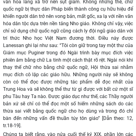
văn hóa làng xã trở nên sụt giảm. Không những thế, chữ
quốc ngữ bị thực dân Pháp biến thành công cụ hữu hiệu để
khiến người dân trở nên vong bản, mất gốc, xa lạ với nền văn
hóa dân tộc dựa trên nền tảng Nho giáo. Không chỉ vậy, việc
chỉ sử dụng chữ quốc ngữ cũng cách ly đội ngũ giáo dân với
trí thức Nho học Việt Nam đương thời. Điều này được
Lanessan ghi lại như sau: “Tôi còn giữ trong tay một thư của
Giám mục Puginer trong đó Ngài trình bày mục đích việc
phiên âm bằng chữ La tinh một cách thật rõ rệt. Ngài nói khi
thay thế chữ nho bằng chữ quốc ngữ, Hội thừa sai nhằm
mục đích cô lập các giáo hữu. Những người này sẽ không
còn có thể đọc được những tác phẩm dễ đọc nhất của
Trung Hoa và sẽ không thể thư từ gì được với bất cứ một sĩ
phu Tàu hay Ta nào. Được giáo dục như thế, các Thầy người
bản xứ sẽ chỉ có thể đọc một số hiếm những sách do các
thừa sai viết bằng quốc ngữ cho họ dùng và trong đó chỉ
bàn đến những vấn đề thuần túy tôn giáo” [Dẫn theo: 12,
tr.18-19].
Chúng ta biết rằng, vào nửa cuối thế kỷ XIX, phần lớn các