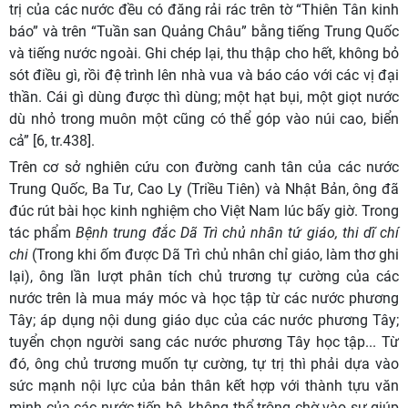
trị của các nước đều có đăng rải rác trên tờ “Thiên Tân kinh
báo” và trên “Tuần san Quảng Châu” bằng tiếng Trung Quốc
và tiếng nước ngoài. Ghi chép lại, thu thập cho hết, không bỏ
sót điều gì, rồi đệ trình lên nhà vua và báo cáo với các vị đại
thần. Cái gì dùng được thì dùng; một hạt bụi, một giọt nước
dù nhỏ trong muôn một cũng có thể góp vào núi cao, biển
cả” [6, tr.438].
Trên cơ sở nghiên cứu con đường canh tân của các nước
Trung Quốc, Ba Tư, Cao Ly (Triều Tiên) và Nhật Bản, ông đã
đúc rút bài học kinh nghiệm cho Việt Nam lúc bấy giờ. Trong
tác phẩm
Bệnh trung đắc Dã Trì chủ nhân tứ giáo, thi dĩ chí
chi
(Trong khi ốm được Dã Trì chủ nhân chỉ giáo, làm thơ ghi
lại), ông lần lượt phân tích chủ trương tự cường của các
nước trên là mua máy móc và học tập từ các nước phương
Tây; áp dụng nội dung giáo dục của các nước phương Tây;
tuyển chọn người sang các nước phương Tây học tập... Từ
đó, ông chủ trương muốn tự cường, tự trị thì phải dựa vào
sức mạnh nội lực của bản thân kết hợp với thành tựu văn
minh của các nước tiến bộ, không thể trông chờ vào sự giúp