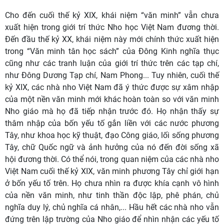
Cho đến cuối thế kỷ XIX
, khái niệm “văn minh” vẫn chưa
xuất hiện trong giới trí thức Nho học Việt Nam đương thời.
Đến đầu thế kỷ XX, khái niệm này mới chính thức xuất hiện
trong “Văn minh tân học sách” của Đông Kinh nghĩa thục
cũng như các tranh luận của giới trí thức trên các tạp chí,
như Đông Dương Tạp chí, Nam Phong... Tuy nhiên, cuối thế
kỷ XIX, các nhà nho Việt Nam đã ý thức được sự xâm nhập
của một nền văn minh mới khác hoàn toàn so với văn minh
Nho giáo mà họ đã tiếp nhận trước đó. Họ nhận thấy sự
thâm nhập của bốn yếu tố gắn liền với các nước phương
Tây, như khoa học kỹ thuật, đạo Công giáo, lối sống phương
Tây, chữ Quốc ngữ và ảnh hưởng của nó đến đời sống xã
hội đương thời. Có thể nói, trong quan niệm của các nhà nho
Việt Nam cuối thế kỷ XIX, văn minh phương Tây chỉ giới hạn
ở bốn yếu tố trên. Họ chưa nhìn ra được khía cạnh vô hình
của nền văn minh, như tinh thần độc lập, phê phán, chủ
nghĩa duy lý, chủ nghĩa cá nhân,... Hầu hết các nhà nho vẫn
đứng trên lập trường của Nho giáo để nhìn nhận các yếu tố