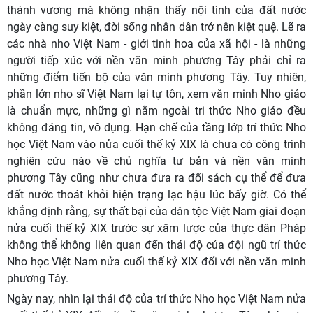
thánh vương mà không nhận thấy nội tình của đất nước
ngày càng suy kiệt, đời sống nhân dân trở nên kiệt quệ. Lẽ ra
các nhà nho Việt Nam - giới tinh hoa của xã hội - là những
người tiếp xúc với nền văn minh phương Tây phải chỉ ra
những điểm tiến bộ của văn minh phương Tây. Tuy nhiên,
phần lớn nho sĩ Việt Nam lại tự tôn, xem văn minh Nho giáo
là chuẩn mực, những gì nằm ngoài tri thức Nho giáo đều
không đáng tin, vô dụng. Hạn chế của tầng lớp trí thức Nho
học Việt Nam vào nửa cuối thế kỷ XIX là chưa có công trình
nghiên cứu nào về chủ nghĩa tư bản và nền văn minh
phương Tây cũng như chưa đưa ra đối sách cụ thể để đưa
đất nước thoát khỏi hiện trạng lạc hậu lúc bấy giờ. Có thể
khẳng định rằng, sự thất bại của dân tộc Việt Nam giai đoạn
nửa cuối thế kỷ XIX trước sự xâm lược của thực dân Pháp
không thể không liên quan đến thái độ của đội ngũ trí thức
Nho học Việt Nam nửa cuối thế kỷ XIX đối với nền văn minh
phương Tây.
Ngày nay, nhìn lại thái độ của trí thức Nho học Việt Nam nửa