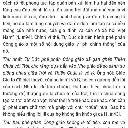
cách rõ rệt phong tục, tập quán bản xứ, làm hư hại đến nền
tảng của đạo chính là sự tôn sùng trời đất mà nhà vua là vị
linh mục tối cao, đạo thờ Thành hoàng và đạo thờ cúng tổ
tiên; nó đã làm rung chuyển và đã đe dọa làm tan rã cả nền
móng của nhà nước, của gia đình và của cả xã hội Việt
Nam” [4, tr.94]. Chính vì thế, Tự Đức đã tiến hành phê phán
Công giáo ở một số nội dung giáo lý “phi chính thống” của
nó.
Thứ nhất, Tự Đức phê phán Công giáo đã gán ghép Thiên
Chúa với Trời, cho rằng, dựa hẳn vào Nho giáo để so sánh sự
giống nhau giữa Trời và Thiên Chúa là vô lý.
Ông nói:
Giáo
Gia-tô đã biết thuyết của họ là rất vô lý, họ còn gượng dẫn lời
của sách Nho ta, để làm chứng. Họ bảo thiên chúa tức là
thượng đế, thượng đế là chúa tể của trời, tức là chúa sáng
tạo ra trời đất vạn vật. Như thế là trời khác, đế khác, còn cần
gì phải đem chữ trời mà ghép với chữ “chúa” nữa. Sao họ
không hiểu rằng lời lẽ của họ không ăn khớp gì cả [1, tr.43].
Thứ hai, phê phán Công giáo không lễ tổ tiên, cha mẹ và