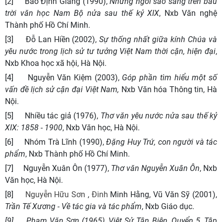
[2] Bảo Định Giang (1990),
Những ngôi sao sáng trên bầu
trời văn học Nam Bộ nửa sau thế kỷ XIX
, Nxb Văn nghệ
Thành phố Hồ Chí Minh.
[3] Đỗ Lan Hiền (2002),
Sự thống nhất giữa kính Chúa và
yêu nước trong lịch sử tư tưởng Việt Nam thời cận, hiện đại
,
Nxb Khoa học xã hội, Hà Nội.
[4] Nguyễn Văn Kiệm (2003),
Góp phần tìm hiểu một số
vấn đề lịch sử cận đại Việt Nam,
Nxb Văn hóa Thông tin, Hà
Nội.
[5] Nhiều tác giả (1976),
Thơ văn yêu nước nửa sau thế kỷ
XIX: 1858 - 1900
, Nxb Văn học, Hà Nội.
[6] Nhóm Trà Lĩnh (1990),
Đặng Huy Trứ, con người và tác
phẩm
, Nxb Thành phố Hồ Chí Minh.
[7] Nguyễn Xuân Ôn (1977),
Thơ văn Nguyễn Xuân Ôn
, Nxb
Văn học, Hà Nội.
[8]
Nguyễn Hữu Sơn
,
Đinh
Minh Hằng, Vũ Văn Sỹ (2001),
Trần Tế Xương - Về tác gia và tác phẩm
, Nxb Giáo dục.
[9] Phạm Văn Sơn (1965),
Việt Sử Tân Biên
, Quyển 5, Tập