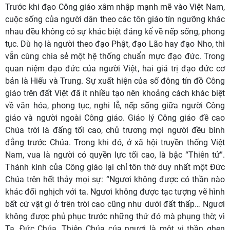
Trước khi đạo Công giáo xâm nhập mạnh mẽ vào Việt Nam,
cuộc sống của người dân theo các tôn giáo tín ngưỡng khác
nhau đều không có sự khác biệt đáng kể về nếp sống, phong
tục. Dù họ là người theo đạo Phật, đạo Lão hay đạo Nho, thì
vẫn cùng chia sẻ một hệ thống chuẩn mực đạo đức. Trong
quan niệm đạo đức của người Việt, hai giá trị đạo đức cơ
bản là Hiếu và Trung. Sự xuất hiện của số đông tín đồ Công
giáo trên đất Việt đã ít nhiều tạo nên khoảng cách khác biệt
về văn hóa, phong tục, nghi lễ, nếp sống giữa người Công
giáo và người ngoài Công giáo. Giáo lý Công giáo đề cao
Chúa trời là đấng tối cao, chủ trương mọi người đều bình
đẳng trước Chúa. Trong khi đó, ở xã hội truyền thống Việt
Nam, vua là người có quyền lực tối cao, là bậc “Thiên tử”.
Thánh kinh của Công giáo lại chỉ tôn thờ duy nhất một Đức
Chúa trên hết thảy mọi sự: “Ngươi không được có thần nào
khác đối nghịch với ta. Ngươi không được tạc tượng vẽ hình
bất cứ vật gì ở trên trời cao cũng như dưới đất thấp… Ngươi
không được phủ phục trước những thứ đó mà phụng thờ; vì
Ta, Đức Chúa, Thiên Chúa của ngươi là một vị thần ghen