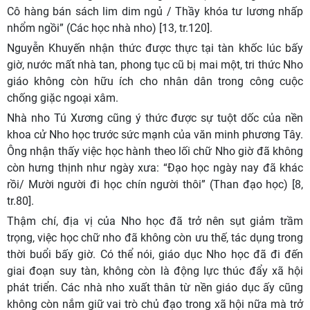
Cô hàng bán sách lim dim ngủ / Thầy khóa tư lương nhấp
nhổm ngồi” (Các học nhà nho) [13, tr.120].
Nguyễn Khuyến nhận thức được thực tại tàn khốc lúc bấy
giờ, nước mất nhà tan, phong tục cũ bị mai một, tri thức Nho
giáo không còn hữu ích cho nhân dân trong công cuộc
chống giặc ngoại xâm.
Nhà nho Tú Xương cũng ý thức được sự tuột dốc của nền
khoa cử Nho học trước sức mạnh của văn minh phương Tây.
Ông nhận thấy việc học hành theo lối chữ Nho giờ đã không
còn hưng thịnh như ngày xưa: “Đạo học ngày nay đã khác
rồi/ Mười người đi học chín người thôi” (Than đạo học) [8,
tr.80].
Thậm chí, địa vị của Nho học đã trở nên sụt giảm trầm
trọng, việc học chữ nho đã không còn ưu thế, tác dụng trong
thời buổi bấy giờ. Có thể nói, giáo dục Nho học đã đi đến
giai đoạn suy tàn, không còn là động lực thúc đẩy xã hội
phát triển. Các nhà nho xuất thân từ nền giáo dục ấy cũng
không còn nắm giữ vai trò chủ đạo trong xã hội nữa mà trở