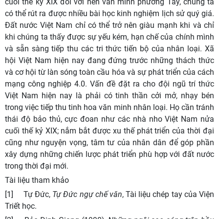
cuối thế kỷ XIX đối với nền văn minh phương Tây, chúng ta
có thể rút ra được nhiều bài học kinh nghiệm lịch sử quý giá.
Đất nước Việt Nam chỉ có thể trở nên giàu mạnh khi và chỉ
khi chúng ta thấy được sự yếu kém, hạn chế của chính mình
và sẵn sàng tiếp thu các tri thức tiến bộ của nhân loại. Xã
hội Việt Nam hiện nay đang đứng trước những thách thức
và cơ hội từ làn sóng toàn cầu hóa và sự phát triển của cách
mạng công nghiệp 4.0. Vấn đề đặt ra cho đội ngũ trí thức
Việt Nam hiện nay là phải có tinh thần cởi mở, nhạy bén
trong việc tiếp thu tinh hoa văn minh nhân loại. Họ cần tránh
thái độ bảo thủ, cực đoan như các nhà nho Việt Nam nửa
cuối thế kỷ XIX; nắm bắt được xu thế phát triển của thời đại
cũng như nguyện vọng, tâm tư của nhân dân để góp phần
xây dựng những chiến lược phát triển phù hợp với đất nước
trong thời đại mới.
Tài liệu tham khảo
[1] Tự Đức,
Tự Đức ngự chế văn
, Tài liệu chép tay của Viện
Triết học.