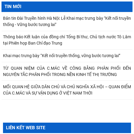
Viện Khoa học Kinh tế và Xã hội
TIN MỚI
Bản tin Đài Truyền hình Hà Nội: Lễ Khai mạc trưng bày "Kết nối truyền
thống - Vững bước tương lai"
Thông báo Kết luận của đồng chí Tổng Bí thư, Chủ tịch nước Tô Lâm
tại Phiên họp Ban Chỉ đạo Trung
Khai mạc trưng bày “Kết nối truyền thống, vững bước tương lai”
TỪ QUAN NIỆM CỦA C.MÁC VỀ CÔNG BẰNG PHÂN PHỐI ĐẾN
NGUYÊN TẮC PHÂN PHỐI TRONG NỀN KINH TẾ THỊ TRƯỜNG
MỐI QUAN HỆ GIỮA DÂN CHỦ VÀ CHỦ NGHĨA XÃ HỘI – QUAN ĐIỂM
CỦA C.MÁC VÀ SỰ VẬN DỤNG Ở VIỆT NAM THỜI
LIÊN KẾT WEB SITE