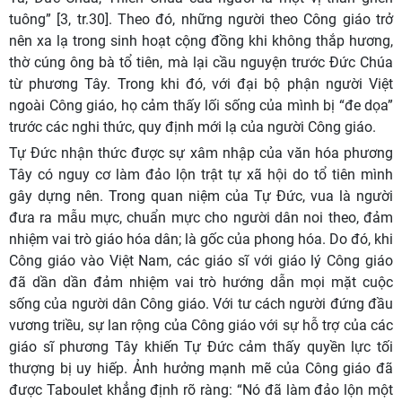
tuông” [3, tr.30]. Theo đó, những người theo Công giáo trở
nên xa lạ trong sinh hoạt cộng đồng khi không thắp hương,
thờ cúng ông bà tổ tiên, mà lại cầu nguyện trước Đức Chúa
từ phương Tây. Trong khi đó, với đại bộ phận người Việt
ngoài Công giáo, họ cảm thấy lối sống của mình bị “đe dọa”
trước các nghi thức, quy định mới lạ của người Công giáo.
Tự Đức nhận thức được sự xâm nhập của văn hóa phương
Tây có nguy cơ làm đảo lộn trật tự xã hội do tổ tiên mình
gây dựng nên. Trong quan niệm của Tự Đức, vua là người
đưa ra mẫu mực, chuẩn mực cho người dân noi theo, đảm
nhiệm vai trò giáo hóa dân; là gốc của phong hóa. Do đó, khi
Công giáo vào Việt Nam, các giáo sĩ với giáo lý Công giáo
đã dần dần đảm nhiệm vai trò hướng dẫn mọi mặt cuộc
sống của người dân Công giáo. Với tư cách người đứng đầu
vương triều, sự lan rộng của Công giáo với sự hỗ trợ của các
giáo sĩ phương Tây khiến Tự Đức cảm thấy quyền lực tối
thượng bị uy hiếp. Ảnh hưởng mạnh mẽ của Công giáo đã
được Taboulet khẳng định rõ ràng: “Nó đã làm đảo lộn một