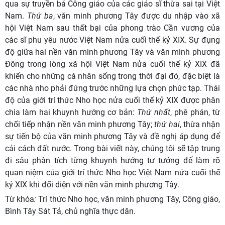
qua sự truyền bá Công giáo của các giáo sĩ thừa sai tại Việt
Nam.
Thứ ba
, văn minh phương Tây được du nhập vào xã
hội Việt Nam sau thất bại của phong trào Cần vương của
các sĩ phu yêu nước Việt Nam nửa cuối thế kỷ XIX. Sự đụng
độ giữa hai nền văn minh phương Tây và văn minh phương
Đông trong lòng xã hội Việt Nam nửa cuối thế kỷ XIX đã
khiến cho những cá nhân sống trong thời đại đó, đặc biệt là
các nhà nho phải đứng trước những lựa chọn phức tạp. Thái
độ của giới trí thức Nho học nửa cuối thế kỷ XIX được phân
chia làm hai khuynh hướng cơ bản:
Thứ nhất
, phê phán, từ
chối tiếp nhận nền văn minh phương Tây;
thứ hai
, thừa nhận
sự tiến bộ của văn minh phương Tây và đề nghị áp dụng để
cải cách đất nước. Trong bài viết này, chúng tôi sẽ tập trung
đi sâu phân tích từng khuynh hướng tư tưởng để làm rõ
quan niệm của giới trí thức Nho học Việt Nam nửa cuối thế
kỷ XIX khi đối diện với nền văn minh phương Tây.
Từ khóa
:
Trí thức Nho học, văn minh phương Tây, Công giáo,
Bình Tây Sát Tả, chủ nghĩa thực dân.