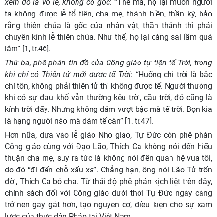
xem đó là vô lễ, không có gốc
: “Thế mà, họ lại muốn người
ta không được lễ tổ tiên, cha mẹ, thánh hiền, thần kỳ, bảo
rằng thiên chúa là gốc của nhân vật, thần thánh thì phải
chuyên kính lễ thiên chúa. Như thế, họ lại càng sai lầm quá
lắm” [1, tr.46].
Thứ ba, phê phán tín đồ của Công giáo tự tiện tế Trời, trong
khi chỉ có Thiên tử mới được tế Trời
: “Huống chi trời là bậc
chí tôn, không phải thiên tử thì không được tế. Người thường
khi có sự đau khổ vẫn thường kêu trời, cầu trời, đó cũng là
kính trời đấy. Nhưng không dám vượt bậc mà tế trời. Bọn kia
là hạng người nào mà dám tế càn” [1, tr.47].
Hơn nữa, dựa vào lễ giáo Nho giáo, Tự Đức còn phê phán
Công giáo cùng với Đạo Lão, Thích Ca không nói đến hiếu
thuận cha mẹ, suy ra tức là không nói đến quan hệ vua tôi,
do đó “đi đến chỗ xấu xa”. Chẳng hạn, ông nói Lão Tử trốn
đời, Thích Ca bỏ cha. Từ thái độ phê phán kịch liệt trên đây,
chính sách đối với Công giáo dưới thời Tự Đức ngày càng
trở nên gay gắt hơn, tạo nguyên cớ, điều kiện cho sự xâm
lược của thực dân Pháp tại Việt Nam.