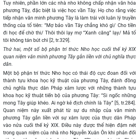
Tuy nhiên, phần lớn các nhà nho không chấp nhận văn hóa
phương Tây, đặc biệt là việc học vần Tây. Họ cho rằng việc
tiếp nhận văn minh phương Tây là làm trái với luân lý truyền
thống của tổ tiên: “Mợ bảo vần Tây chẳng khó gì/ Cho tiền
đi học để chờ thi/ Thôi thôi lạy mợ “Xanh căng” lạy/ Mả tổ
tôi không tán bút chì [2, tr.329].
Thứ hai, một số bộ phận trí thức Nho học cuối thế kỷ XIX
quan niệm văn minh phương Tây gắn liền với chủ nghĩa thực
dân.
Một bộ phận trí thức Nho học có thái độ cực đoan đối với
thành tựu khoa học kỹ thuật của phương Tây, đánh đồng
chủ nghĩa thực dân Pháp xâm lược với những thành tựu
khoa học kỹ thuật tiến bộ của phương Tây:
“Si ngốc những
mong Tây giúp khéo. Ai ngờ kẻ địch chính là Tây” [5, tr.284].
Quan niệm này xuất phát từ sự du nhập của văn minh
phương Tây gắn liền với sự xâm lược của thực dân Pháp
vào nửa cuối thế kỷ XIX. Điều này được thể hiện đậm nét
trong quan niệm của nhà nho Nguyễn Xuân Ôn khi phản đối