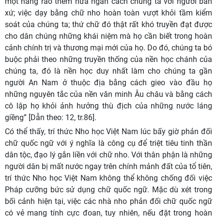
một hàng rào thêm nữa ngăn cách chúng ta với người bản
xứ; việc dạy bằng chữ nho hoàn toàn vượt khỏi tầm kiểm
soát của chúng ta; thứ chữ đó thật rất khó truyền đạt được
cho dân chúng những khái niệm mà họ cần biết trong hoàn
cảnh chính trị và thương mại mới của họ. Do đó, chúng ta bó
buộc phải theo những truyền thống của nền học chánh của
chúng ta, đó là nền học duy nhất làm cho chúng ta gần
người An Nam ở thuộc địa bằng cách gieo vào đầu họ
những nguyên tắc của nền văn minh Âu châu và bằng cách
cô lập họ khỏi ảnh hưởng thù địch của những nước láng
giềng” [Dẫn theo:
12, tr.86].
Có thể thấy, trí thức Nho học Việt Nam lúc bấy giờ phản đối
chữ quốc ngữ với ý nghĩa là công cụ để triệt tiêu tinh thần
dân tộc, đạo lý gắn liền với chữ nho. Với thân phận là những
người dân bị mất nước ngay trên chính mảnh đất của tổ tiên,
trí thức Nho học Việt Nam không thể không chống đối việc
Pháp cưỡng bức sử dụng chữ quốc ngữ. Mặc dù xét trong
bối cảnh hiện tại, việc các nhà nho phản đối chữ quốc ngữ
có vẻ mang tính cực đoan, tuy nhiên, nếu đặt trong hoàn