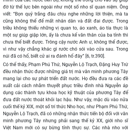
đờ từ thế lực bên ngoài như một số nho sĩ quan niệm. Ông
viết: “Bọn quỷ trắng đâu chịu nghe những lời thiện, mà ta
cũng không thể để mất nhân dân và đất đai được. Trong
triều không thiếu những vị quan to, áo xanh, áo tía thực là
một sự giúp giập lớn, ấy là chưa kể văn thân của ba tỉnh thì
chưa thể biết được. Trông cậy nước Anh ư, không thể được,
vì như vậy chẳng khác gì rước chó sói vào cửa sau. Trong
núi đã có hổ, biết cử ai ra đánh hổ đây”
[6, tr.390].
Có thể thấy, Phạm Phú Thứ, Nguyễn Lộ Trạch, Đặng Huy Trứ
đều nhận thức được những giá trị mà văn minh phương Tây
mang lại cho sự phát triển đất nước. Họ đều đưa ra các đề
xuất cải cách nhằm thuyết phục triều đình nhà Nguyễn áp
dụng các thành tựu khoa học kỹ thuật của phương Tây để
đưa đất nước thoát khỏi lạc hậu.
Như vậy, mặc dù vào nửa
cuối thế kỷ XIX, một số trí thức Nho học, như Phạm Phú Thứ,
Nguyễn Lộ Trạch, đã có những nhận thức tiến bộ đối với văn
minh phương Tây nhưng phải sang thế kỷ XX, giới nho sĩ
Việt Nam mới có sự bừng tỉnh thực sự. Các nhà nho với