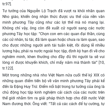
tr.97].
Tư tưởng của Nguyễn Lộ Trạch đã vượt ra khỏi nhãn quan
Nho giáo, khiến ông nhận thức được ưu thế của nền văn
minh phương Tây cũng như các lợi thế mà nó mang lại.
Không chỉ vậy, ông còn đề xuất cử người sang các nước
phương Tây học tập: “Chọn con em các quan đại thần, cùng
các cử nhân, tú tài, đã làm quan hoặc chưa ra làm quan, sao
cho được những người anh tài tuấn kiệt, rồi dùng lễ nhiều
lương hậu, phái ra nước ngoài học tập, định kỳ hạn đi về cho
nghiêm minh, khen thưởng cho đầy đủ thì người ta sẽ vui
lòng vì được khuyến khích, chỉ mấy năm mà thành tài” [10,
tr.122].
Một trong những nhà nho Việt Nam nửa cuối thế kỷ XIX có
những quan điểm tiến bộ về văn minh phương Tây phải kể
đến là Đặng Huy Trứ. Điểm nổi bật trong tư tưởng của ông là
chủ động học tập kinh nghiệm cải cách của các nước trên
thế giới nhằm tìm ra giải pháp thích hợp cho đất nước Việt
Nam đương thời. Ông viết: “Tất cả các cách để tự cường, tự