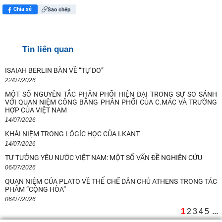
Chia sẻ
Sao chép
Tin liên quan
ISAIAH BERLIN BÀN VỀ “TỰ DO”
22/07/2026
MỘT SỐ NGUYÊN TẮC PHÂN PHỐI HIỆN ĐẠI TRONG SỰ SO SÁNH
Ngày 10-11/8/2026 Hội thảo quốc tế với chủ đề: "Hồ Chí Minh và
VỚI QUAN NIỆM CÔNG BẰNG PHÂN PHỐI CỦA C.MÁC VÀ TRƯỜNG
Rosa Luxemburg về dân chủ: giá trị
HỢP CỦA VIỆT NAM
14/07/2026
Quan điểm của Chủ tịch Hồ Chí Minh về lợi ích, nguyên tắc, bản chất,
KHÁI NIỆM TRONG LÔGÍC HỌC CỦA I.KANT
cách tổ chức và quản lý của
14/07/2026
TƯ TƯỞNG YÊU NƯỚC VIỆT NAM: MỘT SỐ VẤN ĐỀ NGHIÊN CỨU
Kế hoạch hành động 100 ngày tập trung xử lý các điểm nghẽn về
06/07/2026
chuyển đổi số trong các cơ quan Đảng
QUAN NIỆM CỦA PLATO VỀ THỂ CHẾ DÂN CHỦ ATHENS TRONG TÁC
PHẨM “CỘNG HÒA”
Hội thảo khoa học quốc tế: “Nền kinh tế độc lập, tự chủ: Sáng kiến của
06/07/2026
Cộng hòa Dân chủ Nhân dân
1
2
3
4
5
...
Chủ tịch Viện Hàn lâm Khoa học xã hội Việt Nam thăm và làm việc tại