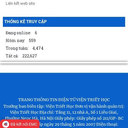
THỐNG KÊ TRUY CẬP
Đang online:
6
Hôm nay:
559
Trong tuần:
4,474
Tất cả:
222,627
TRANG THÔNG TIN ĐIỆN TỬ VIỆN TRIẾT HỌC
Trưởng ban biên tập: Viện Triết Học
Đơn vị vận hành quản trị:
Viện Triết Học
Địa chỉ: Tầng 11, 12 nhà A, Số 1 Liễu Giai,
Phường Ngọc Hà, Hà Nội
Giấy phép: Giấy phép số 211/GP-BC
của Bộ VHTT cấp ngày 29 tháng 5 năm 2007
Điện thoại:
Đã kết nối EMC