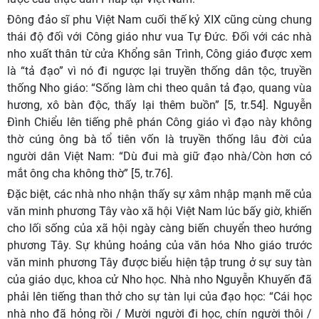
Đông đảo sĩ phu Việt Nam cuối thế kỷ XIX cũng cùng chung
thái độ đối với Công giáo như vua Tự Đức. Đối với các nhà
nho xuất thân từ cửa Khổng sân Trình, Công giáo được xem
là “tả đạo” vì nó đi ngược lại truyền thống dân tộc, truyền
thống Nho giáo: “Sống làm chi theo quân tả đạo, quang vùa
hương, xô bàn độc, thấy lại thêm buồn” [5, tr.54]. Nguyễn
Đình Chiểu lên tiếng phê phán Công giáo vì đạo này không
thờ cúng ông bà tổ tiên vốn là truyền thống lâu đời của
người dân Việt Nam: “Dù đui mà giữ đạo nhà/Còn hơn có
mắt ông cha không thờ” [5, tr.76].
Đặc biệt, các nhà nho nhận thấy sự xâm nhập mạnh mẽ của
văn minh phương Tây vào xã hội Việt Nam lúc bấy giờ, khiến
cho lối sống của xã hội ngày càng biến chuyển theo hướng
phương Tây. Sự khủng hoảng của văn hóa Nho giáo trước
văn minh phương Tây được biểu hiện tập trung ở sự suy tàn
của giáo dục, khoa cử Nho học. Nhà nho Nguyễn Khuyến đã
phải lên tiếng than thở cho sự tàn lụi của đạo học: “Cái học
nhà nho đã hỏng rồi / Mười người đi học, chín người thôi /