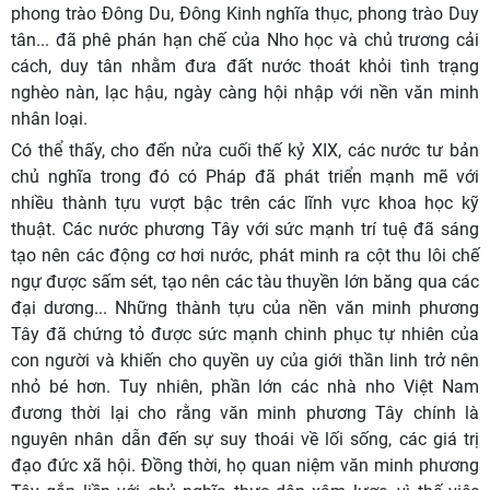
phong trào Đông Du, Đông Kinh nghĩa thục, phong trào Duy
tân... đã phê phán hạn chế của Nho học và chủ trương cải
cách, duy tân nhằm đưa đất nước thoát khỏi tình trạng
nghèo nàn, lạc hậu, ngày càng hội nhập với nền văn minh
nhân loại.
Có thể thấy, cho đến nửa cuối thế kỷ XIX, các nước tư bản
chủ nghĩa trong đó có Pháp đã phát triển mạnh mẽ với
nhiều thành tựu vượt bậc trên các lĩnh vực khoa học kỹ
thuật. Các nước phương Tây với sức mạnh trí tuệ đã sáng
tạo nên các động cơ hơi nước, phát minh ra cột thu lôi chế
ngự được sấm sét, tạo nên các tàu thuyền lớn băng qua các
đại dương... Những thành tựu của nền văn minh phương
Tây đã chứng tỏ được sức mạnh chinh phục tự nhiên của
con người và khiến cho quyền uy của giới thần linh trở nên
nhỏ bé hơn. Tuy nhiên, phần lớn các nhà nho Việt Nam
đương thời lại cho rằng văn minh phương Tây chính là
nguyên nhân dẫn đến sự suy thoái về lối sống, các giá trị
đạo đức xã hội. Đồng thời, họ quan niệm văn minh phương