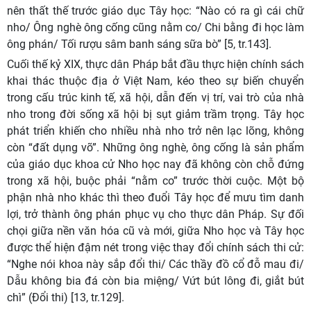
nên thất thế trước giáo dục Tây học: “Nào có ra gì cái chữ
nho/ Ông nghè ông cống cũng nằm co/ Chi bằng đi học làm
ông phán/ Tối rượu sâm banh sáng sữa bò” [5, tr.143].
Cuối thế kỷ XIX, thực dân Pháp bắt đầu thực hiện chính sách
khai thác thuộc địa ở Việt Nam, kéo theo sự biến chuyển
trong cấu trúc kinh tế, xã hội, dẫn đến vị trí, vai trò của nhà
nho trong đời sống xã hội bị sụt giảm trầm trọng. Tây học
phát triển khiến cho nhiều nhà nho trở nên lạc lõng, không
còn “đất dụng võ”. Những ông nghè, ông cống là sản phẩm
của giáo dục khoa cử Nho học nay đã không còn chỗ đứng
trong xã hội, buộc phải “nằm co” trước thời cuộc. Một bộ
phận nhà nho khác thì theo đuổi Tây học để mưu tìm danh
lợi, trở thành ông phán phục vụ cho thực dân Pháp. Sự đối
chọi giữa nền văn hóa cũ và mới, giữa Nho học và Tây học
được thể hiện đậm nét trong việc thay đổi chính sách thi cử:
“Nghe nói khoa này sắp đổi thi/ Các thầy đồ cổ đỗ mau đi/
Dẫu không bia đá còn bia miệng/ Vứt bút lông đi, giắt bút
chì” (Đổi thi) [13, tr.129].