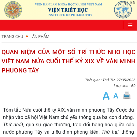
VI
EN
|
TRANG CHỦ
ẤN PHẨM
QUAN NIỆM CỦA MỘT SỐ TRÍ THỨC NHO HỌC
VIỆT NAM NỬA CUỐI THẾ KỶ XIX VỀ VĂN MINH
PHƯƠNG TÂY
Thứ Tư, 27/05/2026
Lượt xem: 69
Tóm tắt:
Nửa cuối thế kỷ XIX, văn minh phương Tây được du
nhập vào xã hội Việt Nam chủ yếu thông qua ba con đường.
Thứ nhất
, qua sự giao thương, trao đổi hàng hóa giữa các
nước phương Tây và triều đình phong kiến.
Thứ hai,
thông