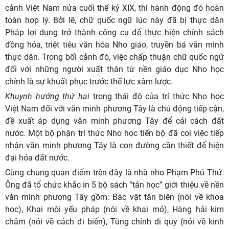
cảnh Việt Nam nửa cuối thế kỷ XIX, thì hành động đó hoàn
toàn hợp lý. Bởi lẽ, chữ quốc ngữ lúc này đã bị thực dân
Pháp lợi dụng trở thành công cụ để thực hiện chính sách
đồng hóa, triệt tiêu văn hóa Nho giáo, truyền bá văn minh
thực dân. Trong bối cảnh đó, việc chấp thuận chữ quốc ngữ
đối với những người xuất thân từ nền giáo dục Nho học
chính là sự khuất phục trước thế lực xâm lược.
Khuynh hướng thứ hai
trong thái độ của trí thức Nho học
Việt Nam đối với văn minh phương Tây là chủ động tiếp cận,
đề xuất áp dụng văn minh phương Tây để cải cách đất
nước
.
Một bộ phận trí thức Nho học tiến bộ đã coi việc tiếp
nhận văn minh phương Tây là con đường cần thiết để hiện
đại hóa đất nước.
Cùng chung quan điểm trên đây là nhà nho Phạm Phú Thứ.
Ông đã tổ chức khắc in 5 bộ sách “tân học” giới thiệu về nền
văn minh phương Tây gồm: Bác vật tân biên (nói về khoa
học), Khai môi yếu pháp (nói về khai mỏ), Hàng hải kim
châm (nói về cách đi biển), Tùng chính di quy (nói về kinh