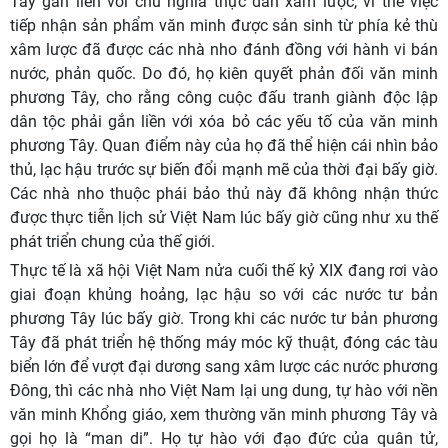
Tây gắn liền với chủ nghĩa thực dân xâm lược, vì thế việc
tiếp nhận sản phẩm văn minh được sản sinh từ phía kẻ thù
xâm lược đã được các nhà nho đánh đồng với hành vi bán
nước, phản quốc. Do đó, họ kiên quyết phản đối văn minh
phương Tây, cho rằng công cuộc đấu tranh giành độc lập
dân tộc phải gắn liền với xóa bỏ các yếu tố của văn minh
phương Tây. Quan điểm này của họ đã thể hiện cái nhìn bảo
thủ, lạc hậu trước sự biến đổi mạnh mẽ của thời đại bấy giờ.
Các nhà nho thuộc phái bảo thủ này đã không nhận thức
được thực tiễn lịch sử Việt Nam lúc bấy giờ cũng như xu thế
phát triển chung của thế giới.
Thực tế là xã hội Việt Nam nửa cuối thế kỷ XIX đang rơi vào
giai đoạn khủng hoảng, lạc hậu so với các nước tư bản
phương Tây lúc bấy giờ. Trong khi các nước tư bản phương
Tây đã phát triển hệ thống máy móc kỹ thuật, đóng các tàu
biển lớn để vượt đại dương sang xâm lược các nước phương
Đông, thì các nhà nho Việt Nam lại ung dung, tự hào với nền
văn minh Khổng giáo, xem thường văn minh phương Tây và
gọi họ là “man di”. Họ tự hào với đạo đức của quân tử,