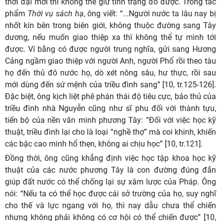
thời đại mới thì không thể giữ tình trạng đó được. Trong tác
phẩm
Thời vụ sách hạ
, ông viết: “...Người nước ta lâu nay bị
nhốt kín bên trong biên giới, không thuộc đường sang Tây
dương, nếu muốn giao thiệp xa thì không thể tự mình tới
được. Ví bằng có được người trung nghĩa, gửi sang Hương
Cảng ngầm giao thiệp với người Anh, người Phổ rồi theo tàu
họ đến thủ đô nước họ, dò xét nông sâu, hư thực, rồi sau
mới dùng đến sứ mệnh của triều đình sang” [10, tr.125-126].
Đặc biệt, ông kịch liệt phê phán thái độ tiêu cực, bảo thủ của
triều đình nhà Nguyễn cũng như sĩ phu đối với thành tựu,
tiến bộ của nền văn minh phương Tây: “Đối với việc học kỹ
thuật, triều đình lại cho là loại “nghề thợ” mà coi khinh, khiến
các bậc cao minh hổ thẹn, không ai chịu học” [10, tr.121].
Đồng thời, ông cũng khẳng định việc học tập khoa học kỹ
thuật của các nước phương Tây là con đường đúng đắn
giúp đất nước có thể chống lại sự xâm lược của Pháp. Ông
nói: “Nếu ta có thể học được cái sở trường của họ, suy nghĩ
cho thế và lực ngang với họ, thì nay dẫu chưa thể chiến
nhưng không phải không có cơ hội có thể chiến được” [10,