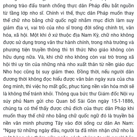
phong trào đấu tranh chống thực dân Pháp đều bắt nguồn
từ tầng lớp nho sĩ. Chính vì thế, thực dân Pháp muốn thay
thế chữ nho bằng chữ quốc ngữ nhằm mục đích làm suy
giảm địa vị, vai trò của nho sĩ trong đời sống chính trị, văn
hóa, xã hội. Một khi ở xứ thuộc địa Nam Kỳ, chữ nho không
được sử dụng trong văn thư hành chính, trong nhà trường và
phương tiện truyền thông thì tri thức Nho giáo không còn
hữu dụng nữa. Và, khi chữ nho không còn vai trò trong xã
hội thì uy tín của những nhà nho xuất thân từ nền giáo dục
Nho học cũng bị suy giảm theo. Đồng thời, nếu người dân
đương thời không đọc hiểu được văn bản ngày xưa của cha
ông mình, thì việc họ mất gốc, phục tùng nền văn hóa mới sẽ
là không thể tránh khỏi. Thông qua bức thư Giám đốc Nội vụ
súy phủ Nam gửi cho Quan bố Sài Gòn ngày 15-1-1886,
chúng ta có thể thấy được chủ đích của thực dân Pháp khi
muốn thay thế chữ nho bằng chữ quốc ngữ đó là truyền bá
nền văn minh phương Tây vào đời sống cư dân An Nam:
“Ngay từ những ngày đầu, người ta đã nhìn nhận chữ nho là