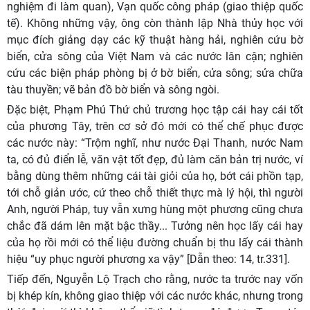
nghiệm đi làm quan), Vạn quốc công pháp (giao thiệp quốc
tế). Không những vậy, ông còn thành lập Nhà thủy học với
mục đích giảng dạy các kỹ thuật hàng hải, nghiên cứu bờ
biển, cửa sông của Việt Nam và các nước lân cận; nghiên
cứu các biện pháp phòng bị ở bờ biển, cửa sông; sửa chữa
tàu thuyền; vẽ bản đồ bờ biển và sông ngòi.
Đặc biệt, Phạm Phú Thứ chủ trương học tập cái hay cái tốt
của phương Tây, trên cơ sở đó mới có thể chế phục được
các nước này: “Trộm nghĩ, như nước Đại Thanh, nước Nam
ta, có đủ điển lễ, văn vật tốt đẹp, đủ làm căn bản trị nước, ví
bằng dùng thêm những cái tài giỏi của họ, bớt cái phồn tạp,
tới chỗ giản ước, cứ theo chỗ thiết thực mà lý hội, thì người
Anh, người Pháp, tuy vẫn xưng hùng một phương cũng chưa
chắc đã dám lên mặt bậc thầy... Tưởng nên học lấy cái hay
của họ rồi mới có thể liệu đường chuẩn bị thu lấy cái thành
hiệu “uy phục người phương xa vậy” [Dẫn theo:
14, tr.331].
Tiếp đến, Nguyễn Lộ Trạch cho rằng, nước ta trước nay vốn
bị khép kín, không giao thiệp với các nước khác, nhưng trong