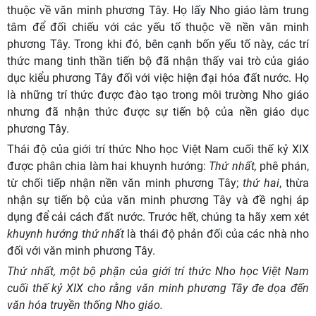
thuộc về văn minh phương Tây. Họ lấy Nho giáo làm trung
tâm để đối chiếu với các yếu tố thuộc về nền văn minh
phương Tây. Trong khi đó, bên cạnh bốn yếu tố này, các trí
thức mang tinh thần tiến bộ đã nhận thấy vai trò của giáo
dục kiểu phương Tây đối với việc hiện đại hóa đất nước. Họ
là những trí thức được đào tạo trong môi trường Nho giáo
nhưng đã nhận thức được sự tiến bộ của nền giáo dục
phương Tây.
Thái độ của giới trí thức Nho học Việt Nam cuối thế kỷ XIX
được phân chia làm hai khuynh hướng:
Thứ nhất,
phê phán,
từ chối tiếp nhận nền văn minh phương Tây;
thứ hai
, thừa
nhận sự tiến bộ của văn minh phương Tây và đề nghị áp
dụng để cải cách đất nước.
Trước hết, chúng ta hãy xem xét
khuynh hướng thứ nhất
là thái độ phản đối của các nhà nho
đối với văn minh phương Tây.
Thứ nhất,
một bộ phận của giới
trí thức Nho học Việt Nam
cuối thế kỷ XIX cho rằng văn minh phương Tây đe dọa đến
văn hóa truyền thống Nho giáo.