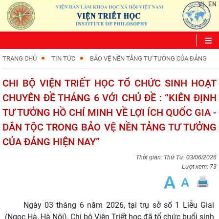
VI
EN
|
TRANG CHỦ
TIN TỨC
BẢO VỆ NỀN TẢNG TƯ TƯỞNG CỦA ĐẢNG
CHI BỘ VIỆN TRIẾT HỌC TỔ CHỨC SINH HOẠT
CHUYÊN ĐỀ THÁNG 6 VỚI CHỦ ĐỀ : “KIÊN ĐỊNH
TƯ TƯỞNG HỒ CHÍ MINH VỀ LỢI ÍCH QUỐC GIA -
DÂN TỘC TRONG BẢO VỆ NỀN TẢNG TƯ TƯỞNG
CỦA ĐẢNG HIỆN NAY”
Thứ Tư, 03/06/2026
Lượt xem: 73
Ngày 03 tháng 6 năm 2026, tại trụ sở số 1 Liễu Giai
(Ngọc Hà, Hà Nội), Chi bộ Viện Triết học đã tổ chức buổi sinh