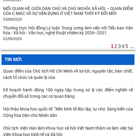
03/08/2026
MỐI QUAN HỆ GIỮA DÂN CHỦ VÀ CHỦ NGHĨA XÃ HỘI – QUAN ĐIỂM
CỦA C.MÁC VÀ SỰ VẬN DỤNG Ở VIỆT NAM THỜI KỲ ĐỔI MỚI
03/08/2026
Thường trực Hội đồng Lý luận Trung ương làm việc với Tiểu ban Văn
hóa - Xã hội - Văn học, nghệ thuật nhiệm kỳ 2026–2031
01/08/2026
1
2
3
4
5
...
TIN MỚI
Quan điểm của Chủ tịch Hồ Chí Minh về lợi ích, nguyên tắc, bản chất,
cách tổ chức và quản lý của
Kế hoạch hành động 100 ngày tập trung xử lý các điểm nghẽn về
chuyển đổi số trong các cơ quan Đảng
Hội thảo khoa học quốc tế: “Nền kinh tế độc lập, tự chủ: Sáng kiến của
Cộng hòa Dân chủ Nhân dân
Chủ tịch Viện Hàn lâm Khoa học xã hội Việt Nam thăm và làm việc tại
Viện Khoa học Kinh tế và Xã hội