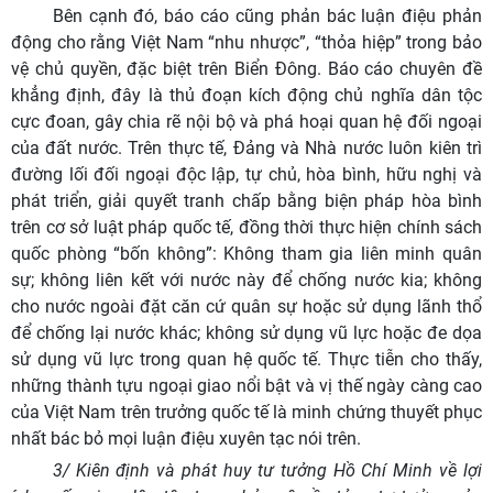
Bên cạnh đó, báo cáo cũng phản bác luận điệu phản
động cho rằng Việt Nam “nhu nhược”, “thỏa hiệp” trong bảo
vệ chủ quyền, đặc biệt trên Biển Đông. Báo cáo chuyên đề
khẳng định, đây là thủ đoạn kích động chủ nghĩa dân tộc
cực đoan, gây chia rẽ nội bộ và phá hoại quan hệ đối ngoại
của đất nước. Trên thực tế, Đảng và Nhà nước luôn kiên trì
đường lối đối ngoại độc lập, tự chủ, hòa bình, hữu nghị và
phát triển, giải quyết tranh chấp bằng biện pháp hòa bình
trên cơ sở luật pháp quốc tế, đồng thời thực hiện chính sách
quốc phòng “bốn không”: Không tham gia liên minh quân
sự; không liên kết với nước này để chống nước kia; không
cho nước ngoài đặt căn cứ quân sự hoặc sử dụng lãnh thổ
để chống lại nước khác; không sử dụng vũ lực hoặc đe dọa
sử dụng vũ lực trong quan hệ quốc tế. Thực tiễn cho thấy,
những thành tựu ngoại giao nổi bật và vị thế ngày càng cao
của Việt Nam trên trưởng quốc tế là minh chứng thuyết phục
nhất bác bỏ mọi luận điệu xuyên tạc nói trên.
3/ Kiên định và phát huy tư tưởng Hồ Chí Minh về lợi