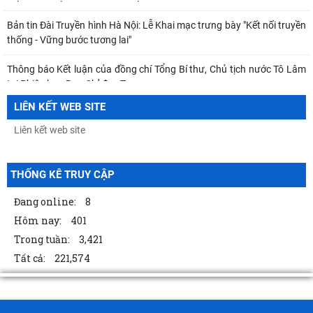
Bản tin Đài Truyền hình Hà Nội: Lễ Khai mạc trưng bày "Kết nối truyền
thống - Vững bước tương lai"
Thông báo Kết luận của đồng chí Tổng Bí thư, Chủ tịch nước Tô Lâm
tại Phiên họp Ban Chỉ đạo Trung
LIÊN KẾT WEB SITE
Khai mạc trưng bày “Kết nối truyền thống, vững bước tương lai”
TỪ QUAN NIỆM CỦA C.MÁC VỀ CÔNG BẰNG PHÂN PHỐI ĐẾN
NGUYÊN TẮC PHÂN PHỐI TRONG NỀN KINH TẾ THỊ TRƯỜNG
THỐNG KÊ TRUY CẬP
MỐI QUAN HỆ GIỮA DÂN CHỦ VÀ CHỦ NGHĨA XÃ HỘI – QUAN ĐIỂM
CỦA C.MÁC VÀ SỰ VẬN DỤNG Ở VIỆT NAM THỜI
Đang online:
8
Hôm nay:
401
Thường trực Hội đồng Lý luận Trung ương làm việc với Tiểu ban Văn
Trong tuần:
3,421
hóa - Xã hội - Văn học, nghệ
Tất cả:
221,574