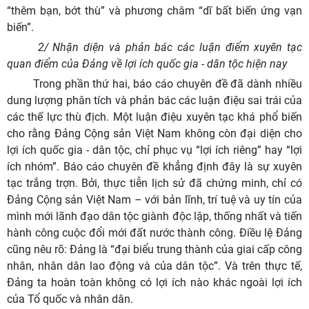
“thêm bạn, bớt thù” và phương châm “dĩ bất biến ứng vạn
biến”.
2/ Nhận diện và phản bác các luận điểm xuyên tạc
quan điểm của Đảng về lợi ích quốc gia - dân tộc hiện nay
Trong phần thứ hai, báo cáo chuyên đề đã dành nhiều
dung lượng phân tích và phản bác các luận điệu sai trái của
các thế lực thù địch. Một luận điệu xuyên tạc khá phổ biến
cho rằng Đảng Cộng sản Việt Nam không còn đại diện cho
lợi ích quốc gia - dân tộc, chỉ phục vụ “lợi ích riêng” hay “lợi
ích nhóm”. Báo cáo chuyên đề khẳng định đây là sự xuyên
tạc trắng trợn. Bởi, thực tiễn lịch sử đã chứng minh, chỉ có
Đảng Cộng sản Việt Nam – với bản lĩnh, trí tuệ và uy tín của
mình mới lãnh đạo dân tộc giành độc lập, thống nhất và tiến
hành công cuộc đổi mới đất nước thành công. Điều lệ Đảng
cũng nêu rõ: Đảng là “đại biểu trung thành của giai cấp công
nhân, nhân dân lao động và của dân tộc”. Và trên thực tế,
Đảng ta hoàn toàn không có lợi ích nào khác ngoài lợi ích
của Tổ quốc và nhân dân.