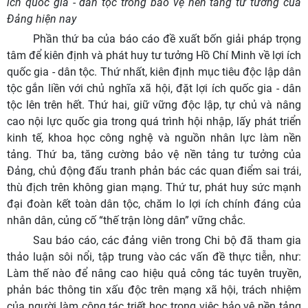
ích quốc gia - dân tộc trong bảo vệ nền tảng tư tưởng của
Đảng hiện nay
Phần thứ ba của báo cáo đề xuất bốn giải pháp trọng
tâm để kiên định và phát huy tư tưởng Hồ Chí Minh về lợi ích
quốc gia - dân tộc. Thứ nhất, kiên định mục tiêu độc lập dân
tộc gắn liền với chủ nghĩa xã hội, đặt lợi ích quốc gia - dân
tộc lên trên hết. Thứ hai, giữ vững độc lập, tự chủ và nâng
cao nội lực quốc gia trong quá trình hội nhập, lấy phát triển
kinh tế, khoa học công nghệ và nguồn nhân lực làm nền
tảng. Thứ ba, tăng cường bảo vệ nền tảng tư tưởng của
Đảng, chủ động đấu tranh phản bác các quan điểm sai trái,
thù địch trên không gian mạng. Thứ tư, phát huy sức mạnh
đại đoàn kết toàn dân tộc, chăm lo lợi ích chính đáng của
nhân dân, củng cố “thế trận lòng dân” vững chắc.
Sau báo cáo, các đảng viên trong Chi bộ đã tham gia
thảo luận sôi nổi, tập trung vào các vấn đề thực tiễn, như:
Làm thế nào để nâng cao hiệu quả công tác tuyên truyền,
phản bác thông tin xấu độc trên mạng xã hội, trách nhiệm
của người làm công tác triết học trong việc bảo vệ nền tảng