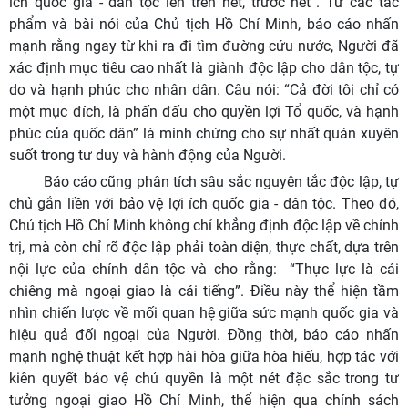
ích quốc gia - dân tộc lên trên hết, trước hết”. Từ các tác
phẩm và bài nói của Chủ tịch Hồ Chí Minh, báo cáo nhấn
mạnh rằng ngay từ khi ra đi tìm đường cứu nước, Người đã
xác định mục tiêu cao nhất là giành độc lập cho dân tộc, tự
do và hạnh phúc cho nhân dân. Câu nói: “Cả đời tôi chỉ có
một mục đích, là phấn đấu cho quyền lợi Tổ quốc, và hạnh
phúc của quốc dân” là minh chứng cho sự nhất quán xuyên
suốt trong tư duy và hành động của Người.
Báo cáo cũng phân tích sâu sắc nguyên tắc độc lập, tự
chủ gắn liền với bảo vệ lợi ích quốc gia - dân tộc. Theo đó,
Chủ tịch Hồ Chí Minh không chỉ khẳng định độc lập về chính
trị, mà còn chỉ rõ độc lập phải toàn diện, thực chất, dựa trên
nội lực của chính dân tộc và cho rằng: “Thực lực là cái
chiêng mà ngoại giao là cái tiếng”. Điều này thể hiện tầm
nhìn chiến lược về mối quan hệ giữa sức mạnh quốc gia và
hiệu quả đối ngoại của Người. Đồng thời, báo cáo nhấn
mạnh nghệ thuật kết hợp hài hòa giữa hòa hiếu, hợp tác với
kiên quyết bảo vệ chủ quyền là một nét đặc sắc trong tư
tưởng ngoại giao Hồ Chí Minh, thể hiện qua chính sách